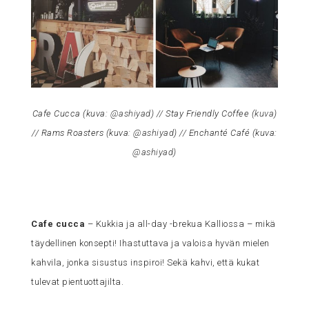
Cafe Cucca (kuva:
@ashiyad
) // Stay Friendly Coffee (
kuva
)
// Rams Roasters (kuva:
@ashiyad
) // Enchanté Café (kuva:
@ashiyad
)
Cafe cucca
– Kukkia ja all-day -brekua Kalliossa – mikä
täydellinen konsepti! Ihastuttava ja valoisa hyvän mielen
kahvila, jonka sisustus inspiroi! Sekä kahvi, että kukat
tulevat pientuottajilta.