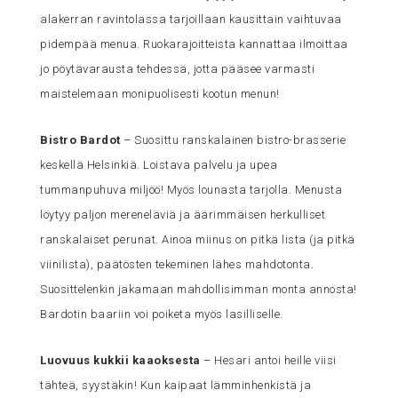
alakerran ravintolassa tarjoillaan kausittain vaihtuvaa
pidempää menua. Ruokarajoitteista kannattaa ilmoittaa
jo pöytävarausta tehdessä, jotta pääsee varmasti
maistelemaan monipuolisesti kootun menun!
Bistro Bardot
– Suosittu ranskalainen bistro-brasserie
keskellä Helsinkiä. Loistava palvelu ja upea
tummanpuhuva miljöö! Myös lounasta tarjolla. Menusta
löytyy paljon mereneläviä ja äärimmäisen herkulliset
ranskalaiset perunat. Ainoa miinus on pitkä lista (ja pitkä
viinilista), päätösten tekeminen lähes mahdotonta.
Suosittelenkin jakamaan mahdollisimman monta annosta!
Bardotin baariin voi poiketa myös lasilliselle.
Luovuus kukkii kaaoksesta
– Hesari antoi heille viisi
tähteä, syystäkin! Kun kaipaat lämminhenkistä ja