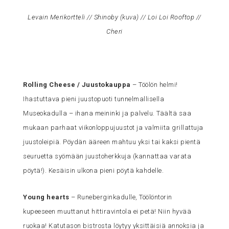
Levain Merikortteli // Shinoby (
kuva
) // Loi Loi Rooftop //
Cheri
Rolling Cheese / Juustokauppa
– Töölön helmi!
Ihastuttava pieni juustopuoti tunnelmallisella
Museokadulla – ihana meininki ja palvelu. Täältä saa
mukaan parhaat viikonloppujuustot ja valmiita grillattuja
juustoleipiä. Pöydän ääreen mahtuu yksi tai kaksi pientä
seuruetta syömään juustoherkkuja (kannattaa varata
pöytä!). Kesäisin ulkona pieni pöytä kahdelle.
Young hearts
– Runeberginkadulle, Töölöntorin
kupeeseen muuttanut hittiravintola ei petä! Niin hyvää
ruokaa! Katutason bistrosta löytyy yksittäisiä annoksia ja