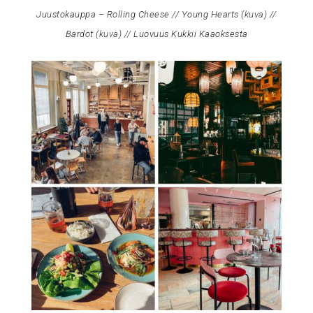
Juustokauppa – Rolling Cheese // Young Hearts (
kuva
) //
Bardot (
kuva
) // Luovuus Kukkii Kaaoksesta