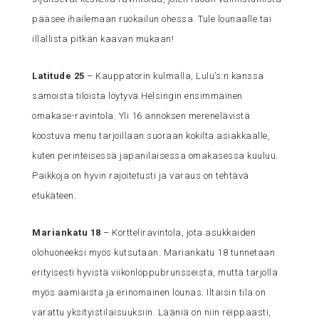
pääsee ihailemaan ruokailun ohessa. Tule lounaalle tai
illallista pitkän kaavan mukaan!
Latitude 25
– Kauppatorin kulmalla, Lulu’s:n kanssa
samoista tiloista löytyvä Helsingin ensimmäinen
omakase-ravintola. Yli 16 annoksen merenelävistä
koostuva menu tarjoillaan suoraan kokilta asiakkaalle,
kuten perinteisessä japanilaisessa omakasessa kuuluu.
Paikkoja on hyvin rajoitetusti ja varaus on tehtävä
etukäteen.
Mariankatu 18
– Kortteliravintola, jota asukkaiden
olohuoneeksi myös kutsutaan. Mariankatu 18 tunnetaan
erityisesti hyvistä viikonloppubrunsseista, mutta tarjolla
myös aamiaista ja erinomainen lounas. Iltaisin tila on
varattu yksityistilaisuuksiin. Lääniä on niin reippaasti,