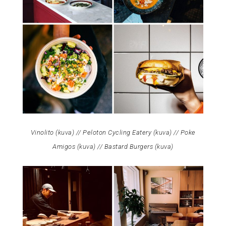
Vinolito (
kuva
) // Peloton Cycling Eatery (
kuva
) // Poke
Amigos (
kuva
) // Bastard Burgers (
kuva
)