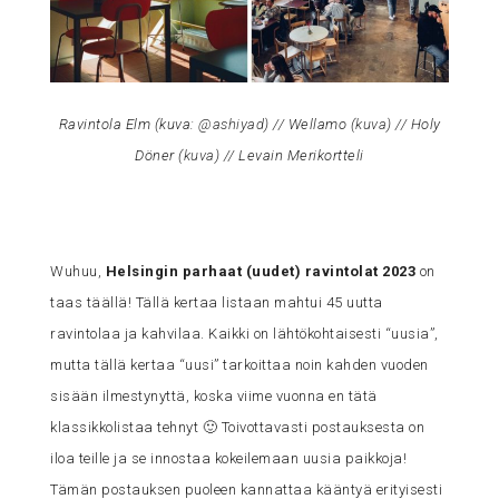
Ravintola Elm (kuva:
@ashiyad
) // Wellamo (
kuva
) // Holy
Döner (
kuva
) // Levain Merikortteli
Wuhuu,
Helsingin parhaat (uudet) ravintolat 2023
on
taas täällä! Tällä kertaa listaan mahtui 45 uutta
ravintolaa ja kahvilaa. Kaikki on lähtökohtaisesti “uusia”,
mutta tällä kertaa “uusi” tarkoittaa noin kahden vuoden
sisään ilmestynyttä, koska viime vuonna en tätä
klassikkolistaa tehnyt 🙂 Toivottavasti postauksesta on
iloa teille ja se innostaa kokeilemaan uusia paikkoja!
Tämän postauksen puoleen kannattaa kääntyä erityisesti