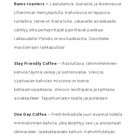
Rams roasters
–
Laatukahvia, lounasta ja leivonnaisia
Ullanlinnan Neitsytpolulla. Kahvilassa on leppoisa
tunnelma, tänne on ihana tulla. Jokaiselle asiakkaalle
välittyy, että perheyrittäjät pyörittävät paikkaa
rakkaudella! Palvelu on ensiluokkaista. Suosittelen
maistamaan rahkapullaa!
Stay Friendly Coffee
– Ihastuttava, lämminhenkinen
kahvila täynnä värejä ja luonnonvaloa. Viikissä
sijaitsevan kahvilan missiona on toimia
kohtaamispaikkana, stressin lievittäjänä ja työtilana
asiakkailleen. Tapahtumiakin täällä järjestetään!
One Day Coffee
– Fredrikinkadulle juuri avannut todella
minimalistinen kahvila, joka keskittyy vain ja ainoastaan
olennaiseen: laadukkaaseen kahviin. Kahvihifistelijän