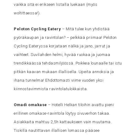
vaikka sitä ei erikseen listalla luekaan (myös
woltittaessa!).
Peloton Cycling Eatery
– Mitä tulee kun yhdistää
pyöräkaupan ja ravintolan? – pelkkää priimaa! Peloton
Cycling Eateryssa korjataan nälkä ja jano, jarrut ja
vaihteet. Suvilahden helmi, hyvää ruokaa ja juomaa
trendikkäässä tehdasmiljöössä. Poikkea lounaalle tai istu
pitkän kaavan mukaan illallisella. Upeita annoksia ja
ihana tunnelma! Ehdottomasti viime vuoden yksi
kiinnostavimmista ravintolatulokkaista.
Omadi omakase
– Hotelli Helkan tiloihin avattu pieni
erillinen omakase-ravintola löytyy sivuverhon takaa.
Asiakkaita mahtuu 2,5h kattaukseen vain muutama.
Tiskillä nautittavan illallisen lomassa pääsee