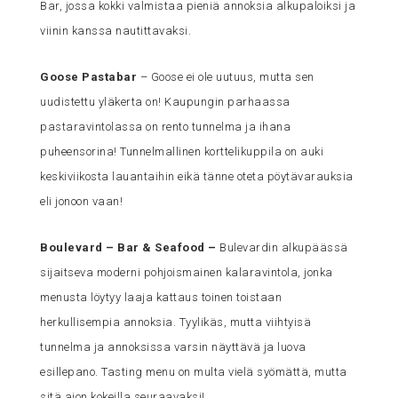
Bar, jossa kokki valmistaa pieniä annoksia alkupaloiksi ja
viinin kanssa nautittavaksi.
Goose Pastabar
– Goose ei ole uutuus, mutta sen
uudistettu yläkerta on! Kaupungin parhaassa
pastaravintolassa on rento tunnelma ja ihana
puheensorina! Tunnelmallinen korttelikuppila on auki
keskiviikosta lauantaihin eikä tänne oteta pöytävarauksia
eli jonoon vaan!
Boulevard – Bar & Seafood
–
Bulevardin alkupäässä
sijaitseva moderni pohjoismainen kalaravintola, jonka
menusta löytyy laaja kattaus toinen toistaan
herkullisempia annoksia. Tyylikäs, mutta viihtyisä
tunnelma ja annoksissa varsin näyttävä ja luova
esillepano. Tasting menu on multa vielä syömättä, mutta
sitä aion kokeilla seuraavaksi!