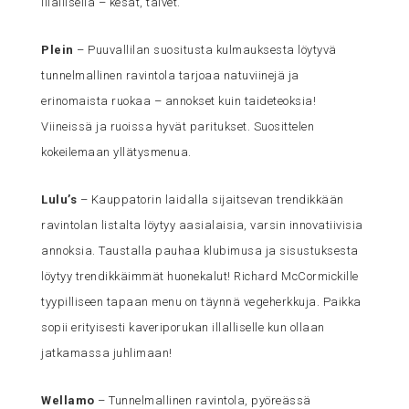
illallisella – kesät, talvet.
Plein
– Puuvallilan suositusta kulmauksesta löytyvä
tunnelmallinen ravintola tarjoaa natuviinejä ja
erinomaista ruokaa – annokset kuin taideteoksia!
Viineissä ja ruoissa hyvät paritukset. Suosittelen
kokeilemaan yllätysmenua.
Lulu’s
– Kauppatorin laidalla sijaitsevan trendikkään
ravintolan listalta löytyy aasialaisia, varsin innovatiivisia
annoksia. Taustalla pauhaa klubimusa ja sisustuksesta
löytyy trendikkäimmät huonekalut! Richard McCormickille
tyypilliseen tapaan menu on täynnä vegeherkkuja. Paikka
sopii erityisesti kaveriporukan illalliselle kun ollaan
jatkamassa juhlimaan!
Wellamo
– Tunnelmallinen ravintola, pyöreässä