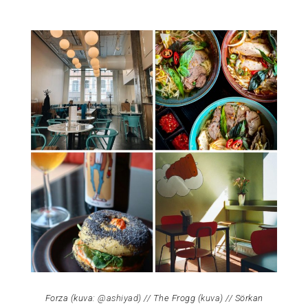
Forza (kuva:
@ashiyad
) // The Frogg (
kuva
) // Sörkan