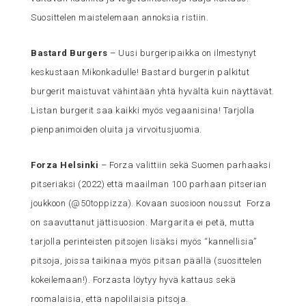
Suosittelen maistelemaan annoksia ristiin.
Bastard Burgers
– Uusi burgeripaikka on ilmestynyt
keskustaan Mikonkadulle! Bastard burgerin palkitut
burgerit maistuvat vähintään yhtä hyvältä kuin näyttävät.
Listan burgerit saa kaikki myös vegaanisina! Tarjolla
pienpanimoiden oluita ja virvoitusjuomia.
Forza Helsinki
– Forza valittiin sekä Suomen parhaaksi
pitseriaksi (2022) että maailman 100 parhaan pitserian
joukkoon (
@50toppizza
). Kovaan suosioon noussut Forza
on saavuttanut jättisuosion. Margarita ei petä, mutta
tarjolla perinteisten pitsojen lisäksi myös “kannellisia”
pitsoja, joissa taikinaa myös pitsan päällä (suosittelen
kokeilemaan!). Forzasta löytyy hyvä kattaus sekä
roomalaisia, että napolilaisia pitsoja.