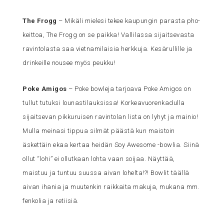
The Frogg
– Mikäli mielesi tekee kaupungin parasta pho-
keittoa, The Frogg on se paikka! Vallilassa sijaitsevasta
ravintolasta saa vietnamilaisia herkkuja. Kesärullille ja
drinkeille nousee myös peukku!
Poke Amigos
– Poke bowleja tarjoava Poke Amigos on
tullut tutuksi lounastilauksissa! Korkeavuorenkadulla
sijaitsevan pikkuruisen ravintolan lista on lyhyt ja mainio!
Mulla meinasi tippua silmät päästä kun maistoin
äskettäin ekaa kertaa heidän Soy Awesome -bowlia. Siinä
ollut “lohi” ei ollutkaan lohta vaan soijaa. Näyttää,
maistuu ja tuntuu suussa aivan lohelta!?! Bowlit täällä
aivan ihania ja muutenkin raikkaita makuja, mukana mm.
fenkolia ja retiisiä.