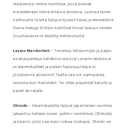
laadukasta, rentoa ravintolaa, jossa pääsee
maistelemaan monia erilaisia annoksia, suuntaa tänne!
Vaihtuvalta listalta löytyy erityisesti kalaa ja mereneläviä.
Ihania makuja! Erittäin maltilliset hinnat laatuun nähden.
Sisustuksessa on käytetty mielikuvitusta!
Levain Merikortteli
– Trendikäs tehdasmiljöö ja paljon
asiakaspaikkoja kahdessa tasossa! Levainin keskiössä
on leipomotuotteet ja paikan hapanjuurileipä on
ylistyksensä ansainnut! Täältä saa niin aamupalaa,
lounasta kuin illallistakin. Tai sitten piipahdat kahville ja
pastel de natalle.
Shinobi
– Albertinkadulta löytyvä japanilainen ravintola
jakaantuu kahteen osaan: yakitori-ravintolaan (Shokudo)
ja baariin, josta saa myös ruokaa (Izakaya). Shinobi vie