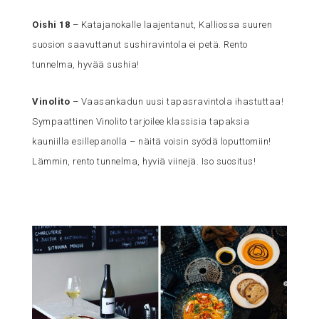
Oishi 18
– Katajanokalle laajentanut, Kalliossa suuren
suosion saavuttanut sushiravintola ei petä. Rento
tunnelma, hyvää sushia!
Vinolito
– Vaasankadun uusi tapasravintola ihastuttaa!
Sympaattinen Vinolito tarjoilee klassisia tapaksia
kauniilla esillepanolla – näitä voisin syödä loputtomiin!
Lämmin, rento tunnelma, hyviä viinejä. Iso suositus!