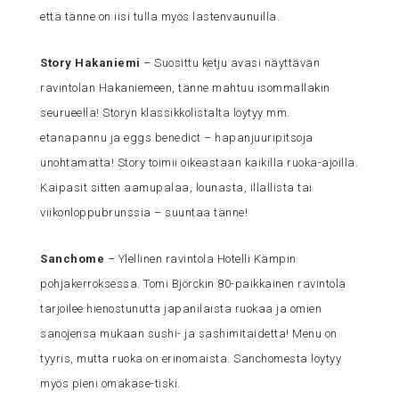
että tänne on iisi tulla myös lastenvaunuilla.
Story Hakaniemi
– Suosittu ketju avasi näyttävän
ravintolan Hakaniemeen, tänne mahtuu isommallakin
seurueella! Storyn klassikkolistalta löytyy mm.
etanapannu ja eggs benedict – hapanjuuripitsoja
unohtamatta! Story toimii oikeastaan kaikilla ruoka-ajoilla.
Kaipasit sitten aamupalaa, lounasta, illallista tai
viikonloppubrunssia – suuntaa tänne!
Sanchome
– Ylellinen ravintola Hotelli Kämpin
pohjakerroksessa. Tomi Björckin 80-paikkainen ravintola
tarjoilee hienostunutta japanilaista ruokaa ja omien
sanojensa mukaan sushi- ja sashimitaidetta! Menu on
tyyris, mutta ruoka on erinomaista. Sanchomesta löytyy
myös pieni omakase-tiski.