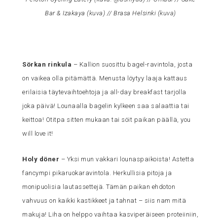
Bar & Izakaya (
kuva
) // Brasa Helsinki (
kuva
)
Sörkan rinkula
– Kallion suosittu bagel-ravintola, josta
on vaikea olla pitämättä. Menusta löytyy laaja kattaus
erilaisia täytevaihtoehtoja ja all-day breakfast tarjolla
joka päivä! Lounaalla bagelin kylkeen saa salaattia tai
keittoa! Otitpa sitten mukaan tai söit paikan päällä, you
will love it!
Holy döner
– Yksi mun vakkari lounaspaikoista! Astetta
fancympi pikaruokaravintola. Herkullisia pitoja ja
monipuolisia lautassettejä. Tämän paikan ehdoton
vahvuus on kaikki kastikkeet ja tahnat – siis nam mitä
makuja! Liha on helppo vaihtaa kasviperäiseen proteiiniin,