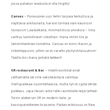
jossa palvelun laadusta ei olla tingitty!
Canvas
– Punavuoren uusi helmi tarjoaa herkullisia ja
näyttäviä arkilounaita, harvoin törmää näin kauniisiin
lounaisiin! Laadukkaita, minimalistisia annoksia – lista
vaihtuu luonnollisesti viikoittain. Ihana intiimi tila ja
lämminhenkinen tunnelma. Canvas on kiinni iltaisin ja
viiikonloppuisin, jolloin se on varattu yksityistilaisuuksiin!
Täällä olisi ihana järkätä kekkerit!
OR restaurant & Bar
– Hotelliravintolat eivät
välttämättä ole niitä seksikkäimpiä valintoja
illallispaikkaa suunniteltaessa, mutta nyt on syytä tehdä
poikkeus. Jopa Hesari antoi tälle ravintolalle neljä tähteä!
Tornin alakerran OR on moderni kala- ja
kasvispainotteinen brasserie. Paikan erikoisuus on Raw