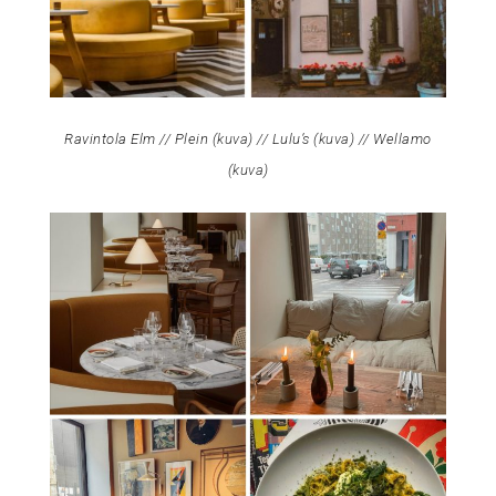
Ravintola Elm // Plein (
kuva
) // Lulu’s (
kuva
) // Wellamo
(
kuva
)