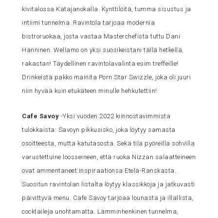
kivitalossa Katajanokalla. Kynttilöitä, tumma sisustus ja
intiimi tunnelma. Ravintola tarjoaa modernia
bistroruokaa, josta vastaa Masterchefistä tuttu Dani
Hänninen. Wellamo on yksi suosikeistani tällä hetkellä,
rakastan! Täydellinen ravintolavalinta esim treffeille!
Drinkeistä pakko mainita Porn Star Swizzle, joka oli juuri
niin hyvää kuin etukäteen minulle hehkutettiin!
Cafe Savoy
-Yksi vuoden 2022 kiinnostavimmista
tulokkaista: Savoyn pikkusisko, joka löytyy samasta
osoitteesta, mutta katutasosta. Sekä tila pyöreillä sohvilla
varustettuine loosseineen, että ruoka Nizzan salaatteineen
ovat ammentaneet inspiraationsa Etelä-Ranskasta.
Suositun ravintolan listalta löytyy klassikkoja ja jatkuvasti
päivittyvä menu. Cafe Savoy tarjoaa lounasta ja illallista,
cocktaileja unohtamatta. Lämminhenkinen tunnelma,