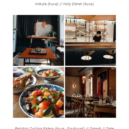
rinkula (
kuva
) // Holy Döner (
kuva
)
Peloton Cycling Eatery (kuva:
@ashiyad)
// Omadi // Sake