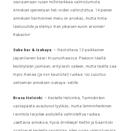
seuraamaan ruoan millintarkkaa valmistumista.
Annokset ojennetaan heti niiden valmistuttua. 14 pienen
annoksen harmoninen menu on arvokas, mutta hinta-
laatusuhde ja elämys ihan jokaisen euron arvoinen!
Rakastin!
Sake bar & Izakaya
– Ihastuttava 12-paikkainen
japanilainen baari Kruununhaassa. Pääosin täällä
keskitytään juomaan, erityisesti sakeen, mutta täältä saa
myös ihanaa (ja niin kaunista!) ruokaa. Iso suositus
seitsemän annoksen izakaya -setille.
Brasa Helsinki
– Keskelle Helsinkiä, Tuomiokirkon
vastapäätä avautunut tyylikäs, mutta lämminhenkinen
ravintola tarjoilee avotulella valmistettua ruokaa.
Jaettavia annoksia, hyviä drinkkejä! Keittiö ja baaritiski
sijaitsevat keskellä ravintolaa, joten ruoan valmistumista