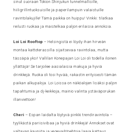
sinut suoraan Tokion Shinjukun tunnelmallisille,
hiiligrillintuoksuisille ja paperilampuin valaistuille
ravintolakujille! Tämä paikka on huippu! Vinkki: tilatkaa
reilusti ruokaa ja maistelkaa paljon erilaisia annoksia.
Loi Loi Rooftop
– Helsingistä ei löydy ihan hirveän
montaa kattoterassilla sijaitsevaa ravintolaa, mutta
tässäpä yksi! Vallilan Konepajan Loi Loi oli todella iloinen
yllättäjä! Se tarjoilee aasialaisia makuja ja hyviä
drinkkejä. Ruoka oli tosi hyvää, rakastin erityisesti tämän
paikan alkupaloja. Loi Loissa on näköalojen lisäksi paljon
tapahtumia ja dj-keikkoja, mainio valinta ystäväporukan
illanviettoon!
Cheri
– Espan laidalta löytyvä pinkki trendiravintola –
tyylikästä pariisivibaa ja hyviä drinkkejä! Annokset ovat
valtavan kauniita ja vegevaihtoehtoja laaja kattaus.