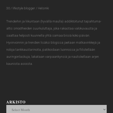
30 / lifestyle blogger / Helsinki
Trendeihin ja liikuntaan (hyvällä maulla) addiktoitunut tapahtuma-
altis smoothieiden suurkuluttaja, joka rakastaa valokuvausta ja
saattaa helposti kuunnella yhtä samaa biisiä koko päivän.
Hyvinvoinnin ja trendien lisäksi blogissa jaetaan matkavinkkejä ja
noloja tankkaustarinoita, patikoidaan luonnossa ja fiilistellään
auringonlaskuja, lakataan varpaankynsiä ja nautiskellaan arjen
kauniista asioista.
ARKISTO