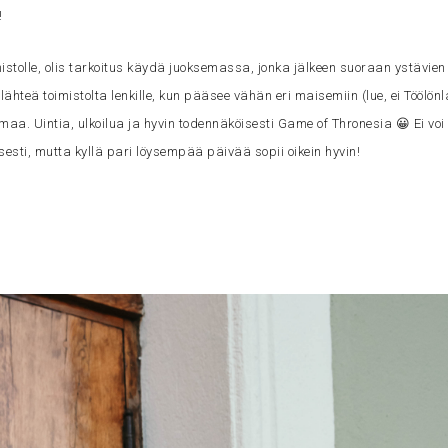
!
mistolle, olis tarkoitus käydä juoksemassa, jonka jälkeen suoraan ystävi
hteä toimistolta lenkille, kun pääsee vähän eri maisemiin (lue, ei Töölönla
maa. Uintia, ulkoilua ja hyvin todennäköisesti Game of Thronesia 😀 Ei voi 
esti, mutta kyllä pari löysempää päivää sopii oikein hyvin!