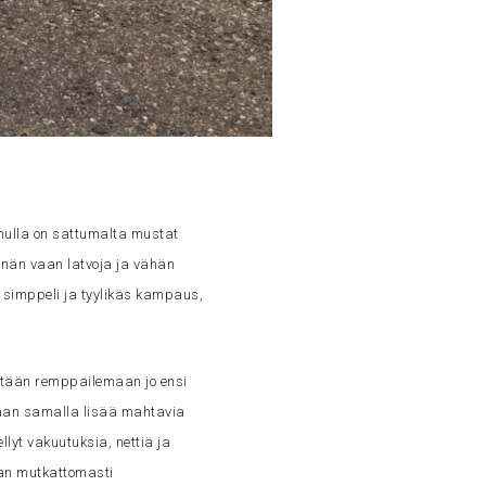
a mulla on sattumalta mustat
nnän vaan latvoja ja vähän
n simppeli ja tyylikäs kampaus,
stään remppailemaan jo ensi
daan samalla lisää mahtavia
llyt vakuutuksia, nettiä ja
man mutkattomasti