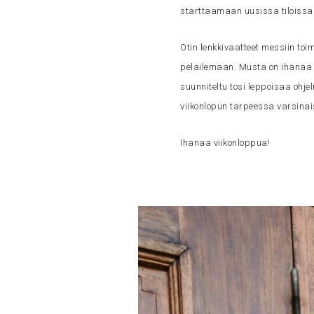
starttaamaan uusissa tiloissa
Otin lenkkivaatteet messiin toi
pelailemaan. Musta on ihanaa lä
suunniteltu tosi leppoisaa ohjel
viikonlopun tarpeessa varsinais
Ihanaa viikonloppua!