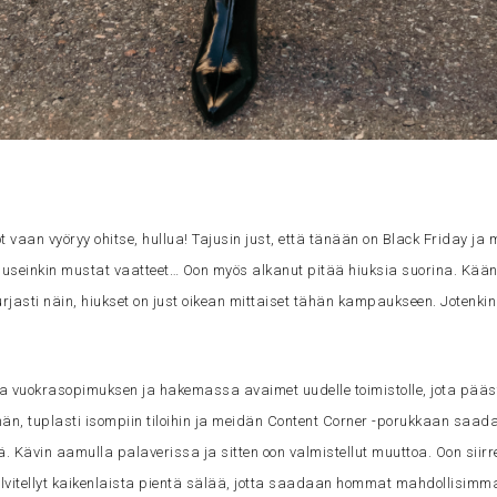
ot vaan vyöryy ohitse, hullua! Tajusin just, että tänään on Black Friday j
ka useinkin mustat vaatteet… Oon myös alkanut pitää hiuksia suorina. Kää
urjasti näin, hiukset on just oikean mittaiset tähän kampaukseen. Jotenki
a vuokrasopimuksen ja hakemassa avaimet uudelle toimistolle, jota pää
hän, tuplasti isompiin tiloihin ja meidän Content Corner -porukkaan saa
ä. Kävin aamulla palaverissa ja sitten oon valmistellut muuttoa. Oon siirre
elvitellyt kaikenlaista pientä sälää, jotta saadaan hommat mahdollisim