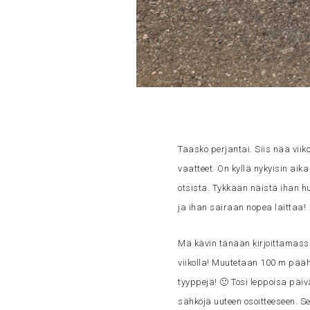
Taasko perjantai. Siis nää viik
vaatteet. On kyllä nykyisin ai
otsista. Tykkään näistä ihan h
ja ihan sairaan nopea laittaa!
Mä kävin tänään kirjoittamass
viikolla! Muutetaan 100 m pää
tyyppejä! 🙂 Tosi leppoisa päiv
sähköjä uuteen osoitteeseen. S