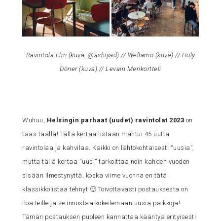
Ravintola Elm (kuva:
@ashiyad
) // Wellamo (
kuva
) // Holy
Döner (
kuva
) // Levain Merikortteli
Wuhuu,
Helsingin parhaat (uudet) ravintolat 2023
on
taas täällä! Tällä kertaa listaan mahtui 45 uutta
ravintolaa ja kahvilaa. Kaikki on lähtökohtaisesti “uusia”,
mutta tällä kertaa “uusi” tarkoittaa noin kahden vuoden
sisään ilmestynyttä, koska viime vuonna en tätä
klassikkolistaa tehnyt 🙂 Toivottavasti postauksesta on
iloa teille ja se innostaa kokeilemaan uusia paikkoja!
Tämän postauksen puoleen kannattaa kääntyä erityisesti