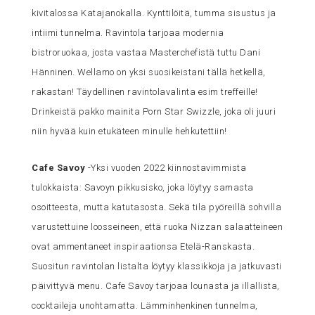
kivitalossa Katajanokalla. Kynttilöitä, tumma sisustus ja
intiimi tunnelma. Ravintola tarjoaa modernia
bistroruokaa, josta vastaa Masterchefistä tuttu Dani
Hänninen. Wellamo on yksi suosikeistani tällä hetkellä,
rakastan! Täydellinen ravintolavalinta esim treffeille!
Drinkeistä pakko mainita Porn Star Swizzle, joka oli juuri
niin hyvää kuin etukäteen minulle hehkutettiin!
Cafe Savoy
-Yksi vuoden 2022 kiinnostavimmista
tulokkaista: Savoyn pikkusisko, joka löytyy samasta
osoitteesta, mutta katutasosta. Sekä tila pyöreillä sohvilla
varustettuine loosseineen, että ruoka Nizzan salaatteineen
ovat ammentaneet inspiraationsa Etelä-Ranskasta.
Suositun ravintolan listalta löytyy klassikkoja ja jatkuvasti
päivittyvä menu. Cafe Savoy tarjoaa lounasta ja illallista,
cocktaileja unohtamatta. Lämminhenkinen tunnelma,