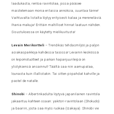
laadukasta, rentoa ravintolaa, jossa pääsee
maistelemaan monia erilaisia annoksia, suuntaa tänne!
Vaihtuvalta listalta löytyy erityisesti kalaa ja mereneläviä.
Ihania makuja! Erittäin maltilliset hinnat laatuun nähden.
Sisustuksessa on käytetty mielikuvitusta!
Levain Merikortteli
– Trendikäs tehdasmiljöö ja paljon
asiakaspaikkoja kahdessa tasossa! Levainin keskiössä
on leipomotuotteet ja paikan hapanjuurileipä on
ylistyksensä ansainnut! Täältä saa niin aamupalaa,
lounasta kuin illallistakin. Tai sitten piipahdat kahville ja
pastel de natalle.
Shinobi
– Albertinkadulta löytyvä japanilainen ravintola
jakaantuu kahteen osaan: yakitori-ravintolaan (Shokudo)
ja baariin, josta saa myös ruokaa (Izakaya). Shinobi vie