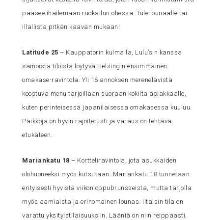
pääsee ihailemaan ruokailun ohessa. Tule lounaalle tai
illallista pitkän kaavan mukaan!
Latitude 25
– Kauppatorin kulmalla, Lulu’s:n kanssa
samoista tiloista löytyvä Helsingin ensimmäinen
omakase-ravintola. Yli 16 annoksen merenelävistä
koostuva menu tarjoillaan suoraan kokilta asiakkaalle,
kuten perinteisessä japanilaisessa omakasessa kuuluu.
Paikkoja on hyvin rajoitetusti ja varaus on tehtävä
etukäteen.
Mariankatu 18
– Kortteliravintola, jota asukkaiden
olohuoneeksi myös kutsutaan. Mariankatu 18 tunnetaan
erityisesti hyvistä viikonloppubrunsseista, mutta tarjolla
myös aamiaista ja erinomainen lounas. Iltaisin tila on
varattu yksityistilaisuuksiin. Lääniä on niin reippaasti,