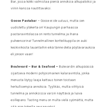
Bar, jossa kokki valmistaa pieniä annoksia alkupaloiksi ja
viinin kanssa nautittavaksi.
Goose Pastabar
– Goose ei ole uutuus, mutta sen
uudistettu yläkerta on! Kaupungin parhaassa
pastaravintolassa on rento tunnelma ja ihana
puheensorina! Tunnelmallinen korttelikuppila on auki
keskiviikosta lauantaihin eikä tänne oteta pöytävarauksia
eli jonoon vaan!
Boulevard – Bar & Seafood
–
Bulevardin alkupäässä
sijaitseva moderni pohjoismainen kalaravintola, jonka
menusta löytyy laaja kattaus toinen toistaan
herkullisempia annoksia. Tyylikäs, mutta viihtyisä
tunnelma ja annoksissa varsin näyttävä ja luova
esillepano. Tasting menu on multa vielä syömättä, mutta
sitä aion kokeilla seuraavaksi!