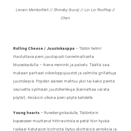
Levain Merikortteli // Shinoby (
kuva
) // Loi Loi Rooftop //
Cheri
Rolling Cheese / Juustokauppa
– Töölön helmi!
Ihastuttava pieni juustopuoti tunnelmallisella
Museokadulla – ihana meininki ja palvelu. Täältä saa
mukaan parhaat viikonloppujuustot ja valmiita grillattuja
juustoleipiä. Pöydän ääreen mahtuu yksi tai kaksi pientä
seuruetta syömään juustoherkkuja (kannattaa varata
pöytä!). Kesäisin ulkona pieni pöytä kahdelle.
Young hearts
– Runeberginkadulle, Töölöntorin
kupeeseen muuttanut hittiravintola ei petä! Niin hyvää
ruokaa! Katutason bistrosta löytyy yksittäisiä annoksia ja