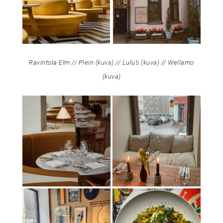
Ravintola Elm // Plein (
kuva
) // Lulu’s (
kuva
) // Wellamo
(
kuva
)