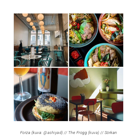
Forza (kuva:
@ashiyad
) // The Frogg (
kuva
) // Sörkan