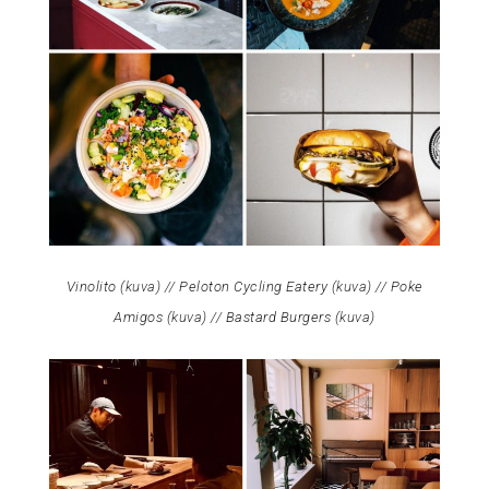
Vinolito (
kuva
) // Peloton Cycling Eatery (
kuva
) // Poke
Amigos (
kuva
) // Bastard Burgers (
kuva
)