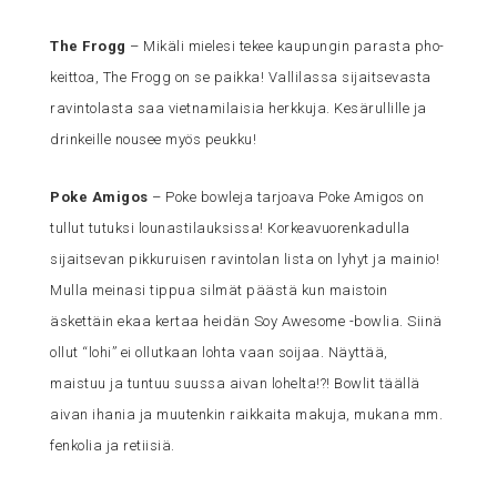
The Frogg
– Mikäli mielesi tekee kaupungin parasta pho-
keittoa, The Frogg on se paikka! Vallilassa sijaitsevasta
ravintolasta saa vietnamilaisia herkkuja. Kesärullille ja
drinkeille nousee myös peukku!
Poke Amigos
– Poke bowleja tarjoava Poke Amigos on
tullut tutuksi lounastilauksissa! Korkeavuorenkadulla
sijaitsevan pikkuruisen ravintolan lista on lyhyt ja mainio!
Mulla meinasi tippua silmät päästä kun maistoin
äskettäin ekaa kertaa heidän Soy Awesome -bowlia. Siinä
ollut “lohi” ei ollutkaan lohta vaan soijaa. Näyttää,
maistuu ja tuntuu suussa aivan lohelta!?! Bowlit täällä
aivan ihania ja muutenkin raikkaita makuja, mukana mm.
fenkolia ja retiisiä.