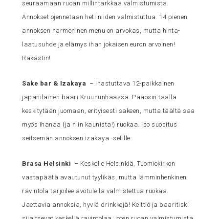
seuraamaan ruoan millintarkkaa valmistumista.
Annokset ojennetaan heti niiden valmistuttua. 14 pienen
annoksen harmoninen menu on arvokas, mutta hinta-
laatusuhde ja elämys ihan jokaisen euron arvoinen!
Rakastin!
Sake bar & Izakaya
– Ihastuttava 12-paikkainen
japanilainen baari Kruununhaassa. Pääosin täällä
keskitytään juomaan, erityisesti sakeen, mutta täältä saa
myös ihanaa (ja niin kaunista!) ruokaa. Iso suositus
seitsemän annoksen izakaya -setille.
Brasa Helsinki
– Keskelle Helsinkiä, Tuomiokirkon
vastapäätä avautunut tyylikäs, mutta lämminhenkinen
ravintola tarjoilee avotulella valmistettua ruokaa.
Jaettavia annoksia, hyviä drinkkejä! Keittiö ja baaritiski
sijaitsevat keskellä ravintolaa, joten ruoan valmistumista