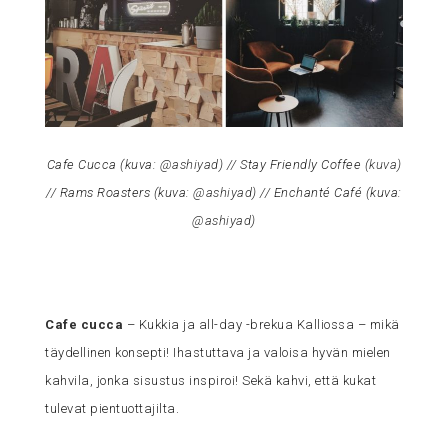
Cafe Cucca (kuva:
@ashiyad
) // Stay Friendly Coffee (
kuva
)
// Rams Roasters (kuva:
@ashiyad
) // Enchanté Café (kuva:
@ashiyad
)
Cafe cucca
– Kukkia ja all-day -brekua Kalliossa – mikä
täydellinen konsepti! Ihastuttava ja valoisa hyvän mielen
kahvila, jonka sisustus inspiroi! Sekä kahvi, että kukat
tulevat pientuottajilta.