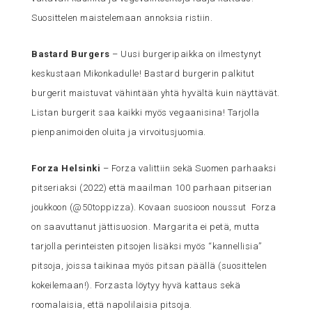
Suosittelen maistelemaan annoksia ristiin.
Bastard Burgers
– Uusi burgeripaikka on ilmestynyt
keskustaan Mikonkadulle! Bastard burgerin palkitut
burgerit maistuvat vähintään yhtä hyvältä kuin näyttävät.
Listan burgerit saa kaikki myös vegaanisina! Tarjolla
pienpanimoiden oluita ja virvoitusjuomia.
Forza Helsinki
– Forza valittiin sekä Suomen parhaaksi
pitseriaksi (2022) että maailman 100 parhaan pitserian
joukkoon (
@50toppizza
). Kovaan suosioon noussut Forza
on saavuttanut jättisuosion. Margarita ei petä, mutta
tarjolla perinteisten pitsojen lisäksi myös “kannellisia”
pitsoja, joissa taikinaa myös pitsan päällä (suosittelen
kokeilemaan!). Forzasta löytyy hyvä kattaus sekä
roomalaisia, että napolilaisia pitsoja.