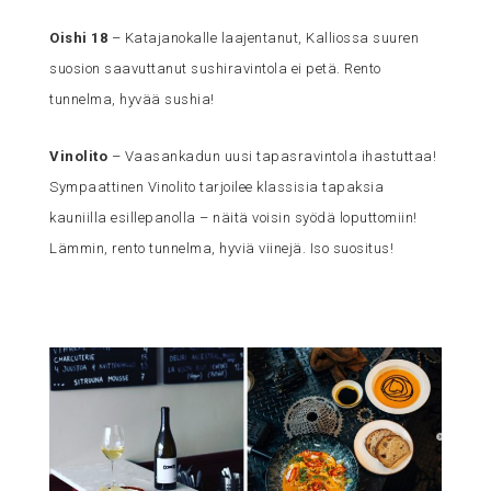
Oishi 18
– Katajanokalle laajentanut, Kalliossa suuren
suosion saavuttanut sushiravintola ei petä. Rento
tunnelma, hyvää sushia!
Vinolito
– Vaasankadun uusi tapasravintola ihastuttaa!
Sympaattinen Vinolito tarjoilee klassisia tapaksia
kauniilla esillepanolla – näitä voisin syödä loputtomiin!
Lämmin, rento tunnelma, hyviä viinejä. Iso suositus!