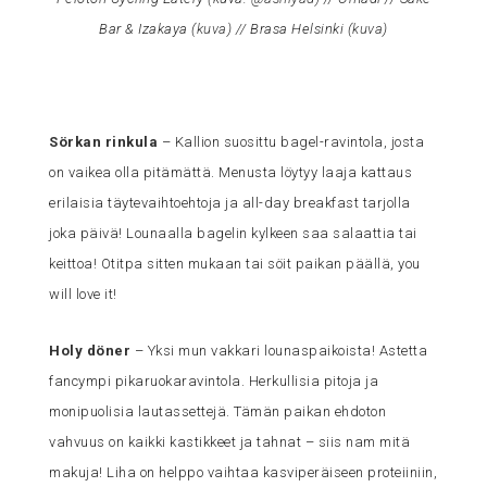
Bar & Izakaya (
kuva
) // Brasa Helsinki (
kuva
)
Sörkan rinkula
– Kallion suosittu bagel-ravintola, josta
on vaikea olla pitämättä. Menusta löytyy laaja kattaus
erilaisia täytevaihtoehtoja ja all-day breakfast tarjolla
joka päivä! Lounaalla bagelin kylkeen saa salaattia tai
keittoa! Otitpa sitten mukaan tai söit paikan päällä, you
will love it!
Holy döner
– Yksi mun vakkari lounaspaikoista! Astetta
fancympi pikaruokaravintola. Herkullisia pitoja ja
monipuolisia lautassettejä. Tämän paikan ehdoton
vahvuus on kaikki kastikkeet ja tahnat – siis nam mitä
makuja! Liha on helppo vaihtaa kasviperäiseen proteiiniin,