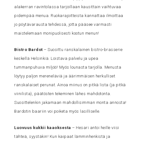
alakerran ravintolassa tarjoillaan kausittain vaihtuvaa
pidempää menua. Ruokarajoitteista kannattaa ilmoittaa
jo pöytävarausta tehdessä, jotta pääsee varmasti
maistelemaan monipuolisesti kootun menun!
Bistro Bardot
– Suosittu ranskalainen bistro-brasserie
keskellä Helsinkiä. Loistava palvelu ja upea
tummanpuhuva miljöö! Myös lounasta tarjolla. Menusta
löytyy paljon mereneläviä ja äärimmäisen herkulliset
ranskalaiset perunat. Ainoa miinus on pitkä lista (ja pitkä
viinilista), päätösten tekeminen lähes mahdotonta.
Suosittelenkin jakamaan mahdollisimman monta annosta!
Bardotin baariin voi poiketa myös lasilliselle.
Luovuus kukkii kaaoksesta
– Hesari antoi heille viisi
tähteä, syystäkin! Kun kaipaat lämminhenkistä ja