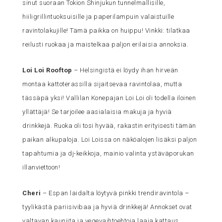
sinut suoraan Tokion Shinjukun tunnelmallisille,
hiiligrillintuoksuisille ja paperilampuin valaistuille
ravintolakujille! Tämä paikka on huippu! Vinkki: tilatkaa
reilusti ruokaa ja maistelkaa paljon erilaisia annoksia.
Loi Loi Rooftop
– Helsingistä ei löydy ihan hirveän
montaa kattoterassilla sijaitsevaa ravintolaa, mutta
tässäpä yksi! Vallilan Konepajan Loi Loi oli todella iloinen
yllättäjä! Se tarjoilee aasialaisia makuja ja hyviä
drinkkejä. Ruoka oli tosi hyvää, rakastin erityisesti tämän
paikan alkupaloja. Loi Loissa on näköalojen lisäksi paljon
tapahtumia ja dj-keikkoja, mainio valinta ystäväporukan
illanviettoon!
Cheri
– Espan laidalta löytyvä pinkki trendiravintola –
tyylikästä pariisivibaa ja hyviä drinkkejä! Annokset ovat
valtavan kauniita ja vegevaihtoehtoja laaja kattaus.