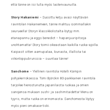
että tänne on iisi tulla myös lastenvaunuilla.
Story Hakaniemi
– Suosittu ketju avasi näyttävän
ravintolan Hakaniemeen, tänne mahtuu isommallakin
seurueella! Storyn klassikkolistalta löytyy mm.
etanapannu ja eggs benedict – hapanjuuripitsoja
unohtamatta! Story toimii oikeastaan kaikilla ruoka-ajoilla.
Kaipasit sitten aamupalaa, lounasta, illallista tai
viikonloppubrunssia – suuntaa tänne!
Sanchome
– Ylellinen ravintola Hotelli Kämpin
pohjakerroksessa. Tomi Björckin 80-paikkainen ravintola
tarjoilee hienostunutta japanilaista ruokaa ja omien
sanojensa mukaan sushi- ja sashimitaidetta! Menu on
tyyris, mutta ruoka on erinomaista. Sanchomesta löytyy
myös pieni omakase-tiski.