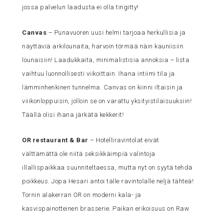
jossa palvelun laadusta ei olla tingitty!
Canvas
– Punavuoren uusi helmi tarjoaa herkullisia ja
näyttäviä arkilounaita, harvoin törmää näin kauniisiin
lounaisiin! Laadukkaita, minimalistisia annoksia – lista
vaihtuu luonnollisesti viikoittain. Ihana intiimi tila ja
lämminhenkinen tunnelma. Canvas on kiinni iltaisin ja
viiikonloppuisin, jolloin se on varattu yksityistilaisuuksiin!
Täällä olisi ihana järkätä kekkerit!
OR restaurant & Bar
– Hotelliravintolat eivät
välttämättä ole niitä seksikkäimpiä valintoja
illallispaikkaa suunniteltaessa, mutta nyt on syytä tehdä
poikkeus. Jopa Hesari antoi tälle ravintolalle neljä tähteä!
Tornin alakerran OR on moderni kala- ja
kasvispainotteinen brasserie. Paikan erikoisuus on Raw