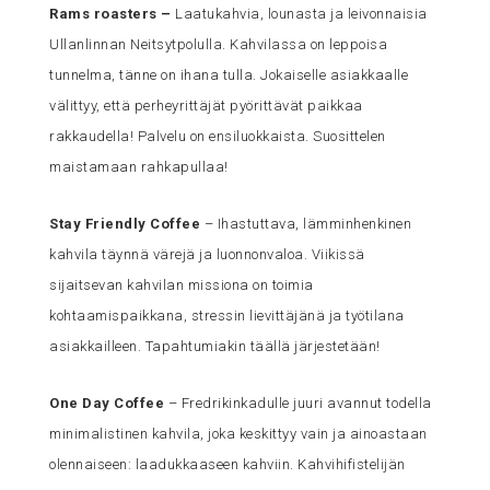
Rams roasters
–
Laatukahvia, lounasta ja leivonnaisia
Ullanlinnan Neitsytpolulla. Kahvilassa on leppoisa
tunnelma, tänne on ihana tulla. Jokaiselle asiakkaalle
välittyy, että perheyrittäjät pyörittävät paikkaa
rakkaudella! Palvelu on ensiluokkaista. Suosittelen
maistamaan rahkapullaa!
Stay Friendly Coffee
– Ihastuttava, lämminhenkinen
kahvila täynnä värejä ja luonnonvaloa. Viikissä
sijaitsevan kahvilan missiona on toimia
kohtaamispaikkana, stressin lievittäjänä ja työtilana
asiakkailleen. Tapahtumiakin täällä järjestetään!
One Day Coffee
– Fredrikinkadulle juuri avannut todella
minimalistinen kahvila, joka keskittyy vain ja ainoastaan
olennaiseen: laadukkaaseen kahviin. Kahvihifistelijän