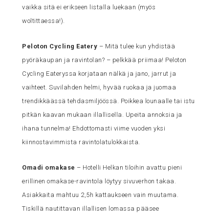
vaikka sitä ei erikseen listalla luekaan (myös
woltittaessa!).
Peloton Cycling Eatery
– Mitä tulee kun yhdistää
pyöräkaupan ja ravintolan? – pelkkää priimaa! Peloton
Cycling Eateryssa korjataan nälkä ja jano, jarrut ja
vaihteet. Suvilahden helmi, hyvää ruokaa ja juomaa
trendikkäässä tehdasmiljöössä. Poikkea lounaalle tai istu
pitkän kaavan mukaan illallisella. Upeita annoksia ja
ihana tunnelma! Ehdottomasti viime vuoden yksi
kiinnostavimmista ravintolatulokkaista.
Omadi omakase
– Hotelli Helkan tiloihin avattu pieni
erillinen omakase-ravintola löytyy sivuverhon takaa.
Asiakkaita mahtuu 2,5h kattaukseen vain muutama.
Tiskillä nautittavan illallisen lomassa pääsee