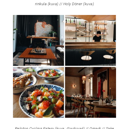
rinkula (
kuva
) // Holy Döner (
kuva
)
Peloton Cycling Eatery (kuva:
@ashiyad)
// Omadi // Sake