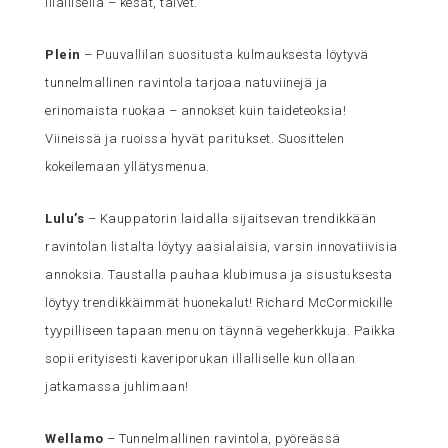
illallisella – kesät, talvet.
Plein
– Puuvallilan suositusta kulmauksesta löytyvä
tunnelmallinen ravintola tarjoaa natuviinejä ja
erinomaista ruokaa – annokset kuin taideteoksia!
Viineissä ja ruoissa hyvät paritukset. Suosittelen
kokeilemaan yllätysmenua.
Lulu’s
– Kauppatorin laidalla sijaitsevan trendikkään
ravintolan listalta löytyy aasialaisia, varsin innovatiivisia
annoksia. Taustalla pauhaa klubimusa ja sisustuksesta
löytyy trendikkäimmät huonekalut! Richard McCormickille
tyypilliseen tapaan menu on täynnä vegeherkkuja. Paikka
sopii erityisesti kaveriporukan illalliselle kun ollaan
jatkamassa juhlimaan!
Wellamo
– Tunnelmallinen ravintola, pyöreässä