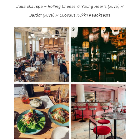
Juustokauppa – Rolling Cheese // Young Hearts (
kuva
) //
Bardot (
kuva
) // Luovuus Kukkii Kaaoksesta