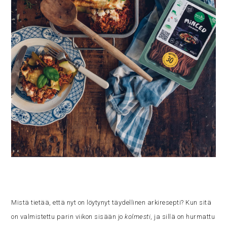
Mistä tietää, että nyt on löytynyt täydellinen arkiresepti? Kun sitä
on valmistettu parin viikon sisään jo
kolmesti
, ja sillä on hurmattu