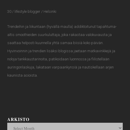
30 / lifestyle blogger / Helsinki
Trendeihin ja liikuntaan (hyvällä maulla) addiktoitunut tapahtuma-
altis smoothieiden suurkuluttaja, joka rakastaa valokuvausta ja
saattaa helposti kuunnella yhtä samaa biisiä koko päivän.
Hyvinvoinnin ja trendien lisäksi blogissa jaetaan matkavinkkejä ja
noloja tankkaustarinoita, patikoidaan luonnossa ja fiilistellään
auringonlaskuja, lakataan varpaankynsiä ja nautiskellaan arjen
kauniista asioista.
ARKISTO