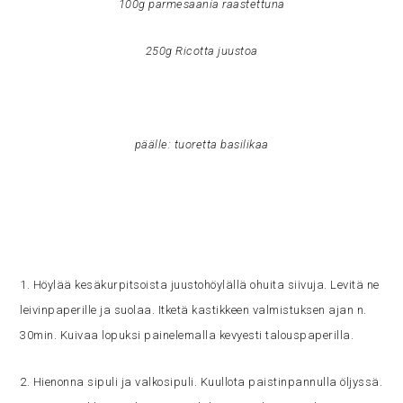
100g parmesaania raastettuna
250g Ricotta juustoa
päälle: tuoretta basilikaa
1. Höylää kesäkurpitsoista juustohöylällä ohuita siivuja. Levitä ne
leivinpaperille ja suolaa. Itketä kastikkeen valmistuksen ajan n.
30min. Kuivaa lopuksi painelemalla kevyesti talouspaperilla.
2. Hienonna sipuli ja valkosipuli. Kuullota paistinpannulla öljyssä.