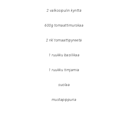
2 valkosipulin kynttä
600g tomaattimurskaa
2 rkl tomaattipyreetä
1 ruukku basilikaa
1 ruukku timjamia
suolaa
mustapippuria