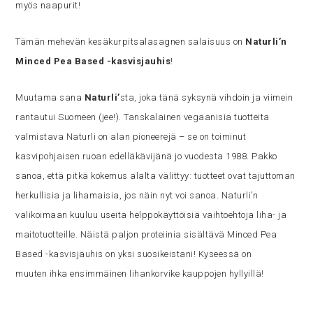
myös naapurit!
Tämän mehevän kesäkurpitsalasagnen salaisuus on
Naturli’n
Minced Pea Based -kasvisjauhis
!
Muutama sana
Naturli’
sta, joka tänä syksynä vihdoin ja viimein
rantautui Suomeen (jee!). Tanskalainen vegaanisia tuotteita
valmistava Naturli on alan pioneerejä – se on toiminut
kasvipohjaisen ruoan edelläkävijänä jo vuodesta 1988. Pakko
sanoa, että pitkä kokemus alalta välittyy: tuotteet ovat tajuttoman
herkullisia ja lihamaisia, jos näin nyt voi sanoa. Naturli’n
valikoimaan kuuluu useita helppokäyttöisiä vaihtoehtoja liha- ja
maitotuotteille. Näistä paljon proteiinia sisältävä Minced Pea
Based -kasvisjauhis on yksi suosikeistani! Kyseessä on
muuten ihka ensimmäinen lihankorvike kauppojen hyllyillä!