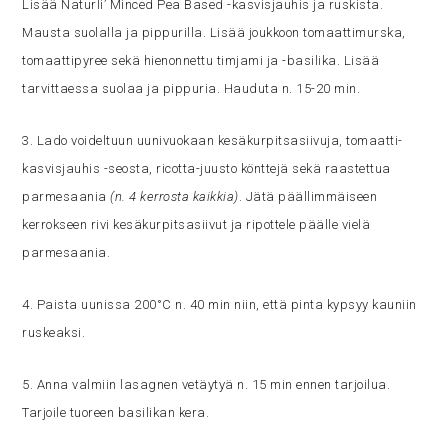
Lisää Naturli’ Minced Pea Based -kasvisjauhis ja ruskista.
Mausta suolalla ja pippurilla. Lisää joukkoon tomaattimurska,
tomaattipyree sekä hienonnettu timjami ja -basilika. Lisää
tarvittaessa suolaa ja pippuria. Hauduta n. 15-20 min.
3. Lado voideltuun uunivuokaan kesäkurpitsasiivuja, tomaatti-
kasvisjauhis -seosta, ricotta-juusto könttejä sekä raastettua
parmesaania
(n. 4 kerrosta kaikkia)
. Jätä päällimmäiseen
kerrokseen rivi kesäkurpitsasiivut ja ripottele päälle vielä
parmesaania.
4. Paista uunissa 200°C n. 40 min niin, että pinta kypsyy kauniin
ruskeaksi.
5. Anna valmiin lasagnen vetäytyä n. 15 min ennen tarjoilua.
Tarjoile tuoreen basilikan kera.