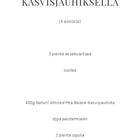
KASVISJAUHIKSELLA
(4 annosta)
3 pientä kesäkurpitsaa
suolaa
400g Naturli’ Minced Pea Based -kasvisjauhista
öljyä paistamiseen
2 pientä sipulia