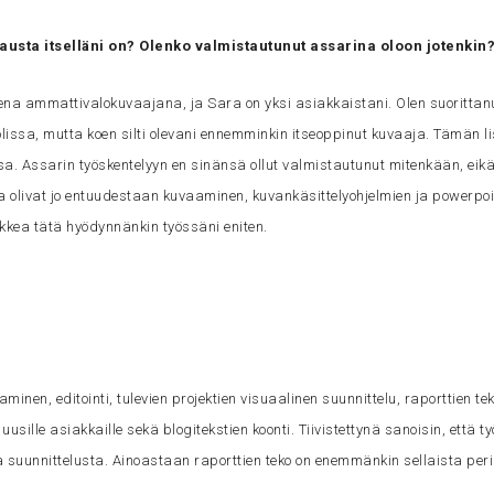
austa itselläni on? Olenko valmistautunut assarina oloon jotenkin
sena ammattivalokuvaajana, ja Sara on yksi asiakkaistani. Olen suoritta
lissa, mutta koen silti olevani ennemminkin itseoppinut kuvaaja. Tämän l
sa. Assarin työskentelyyn en sinänsä ollut valmistautunut mitenkään, eikä 
 olivat jo entuudestaan kuvaaminen, kuvankäsittelyohjelmien ja powerpoi
ikkea tätä hyödynnänkin työssäni eniten.
minen, editointi, tulevien projektien visuaalinen suunnittelu, raporttien tek
uusille asiakkaille sekä blogitekstien koonti. Tiivistettynä sanoisin, että t
 suunnittelusta. Ainoastaan raporttien teko on enemmänkin sellaista perin