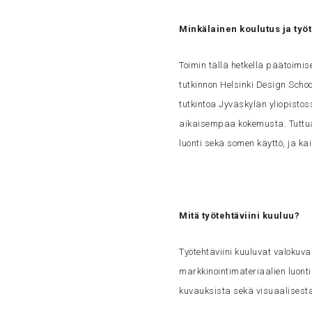
Minkälainen koulutus ja työt
Toimin tällä hetkellä päätoimi
tutkinnon Helsinki Design Schoo
tutkintoa Jyväskylän yliopistos
aikaisempaa kokemusta. Tuttua
luonti sekä somen käyttö, ja ka
Mitä työtehtäviini kuuluu?
Työtehtäviini kuuluvat valokuvaa
markkinointimateriaalien luonti 
kuvauksista sekä visuaalisesta