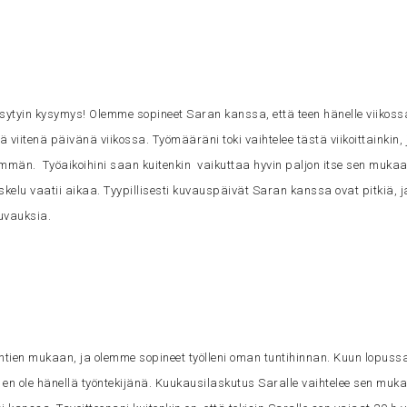
kysytyin kysymys! Olemme sopineet Saran kanssa, että teen hänelle viikoss
 viitenä päivänä viikossa. Työmääräni toki vaihtelee tästä viikoittainkin, 
än. Työaikoihini saan kuitenkin vaikuttaa hyvin paljon itse sen mukaan
skelu vaatii aikaa. Tyypillisesti kuvauspäivät Saran kanssa ovat pitkiä, ja
uvauksia.
ntien mukaan, ja olemme sopineet työlleni oman tuntihinnan. Kuun lopussa
en ole hänellä työntekijänä. Kuukausilaskutus Saralle vaihtelee sen muka