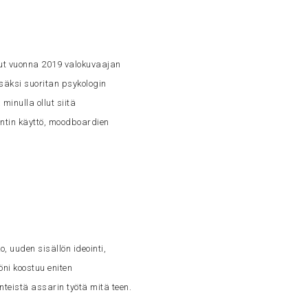
?
nut vuonna 2019 valokuvaajan
isäksi suoritan psykologin
minulla ollut siitä
ntin käyttö, moodboardien
o, uuden sisällön ideointi,
yöni koostuu eniten
teistä assarin työtä mitä teen.