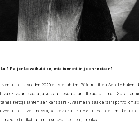
si? Paljonko vaikutti se, että tunnettiin jo ennestään?
evan assaria vuoden 2020 alusta lähtien. Päätin laittaa Saralle hakemu
esti valokuvaamisessa ja visuaalisessa suunnittelussa. Tunsin Saran en
utamia kertoja lähtemään kanssani kuvaamaan saadakseni portfoliomats
 arvoa assarin valinnassa, koska Sara tiesi jo entuudestaan, minkälaista 
 onneksi olin aikoinaan niin oma-aloitteinen ja rohkea!