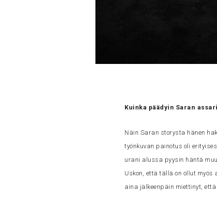
Kuinka päädyin Saran assarik
Näin Saran storysta hänen hak
työnkuvan painotus oli erityis
urani alussa pyysin häntä mu
Uskon, että tällä on ollut myös
aina jälkeenpäin miettinyt, että