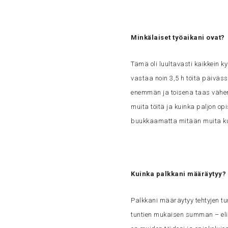
Minkälaiset työaikani ovat?
Tämä oli luultavasti kaikkein 
vastaa noin 3,5 h töitä päivässä
enemmän ja toisena taas vähemm
muita töitä ja kuinka paljon opi
buukkaamatta mitään muita k
Kuinka palkkani määräytyy?
Palkkani määräytyy tehtyjen tu
tuntien mukaisen summan – eli 