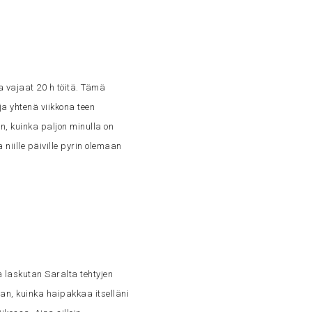
a vajaat 20 h töitä. Tämä
ja yhtenä viikkona teen
, kuinka paljon minulla on
 niille päiville pyrin olemaan
 laskutan Saralta tehtyjen
an, kuinka haipakkaa itselläni