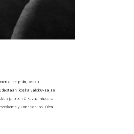
ksen eteenpäin, koska
tuudestaan, koska valokuvaajan
kua ja treeniä kuvaamisesta.
työskentely kanssani on. Olen