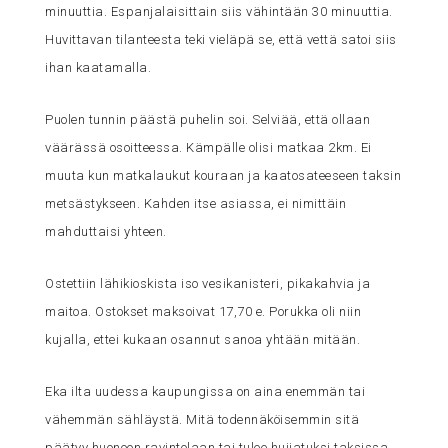
minuuttia. Espanjalaisittain siis vähintään 30 minuuttia.
Huvittavan tilanteesta teki vieläpä se, että vettä satoi siis
ihan kaatamalla.
Puolen tunnin päästä puhelin soi. Selviää, että ollaan
väärässä osoitteessa. Kämpälle olisi matkaa 2km. Ei
muuta kun matkalaukut kouraan ja kaatosateeseen taksin
metsästykseen. Kahden itse asiassa, ei nimittäin
mahduttaisi yhteen.
Ostettiin lähikioskista iso vesikanisteri, pikakahvia ja
maitoa. Ostokset maksoivat 17,70 e. Porukka oli niin
kujalla, ettei kukaan osannut sanoa yhtään mitään.
Eka ilta uudessa kaupungissa on aina enemmän tai
vähemmän sähläystä. Mitä todennäköisemmin sitä
päätyy huonoon ravintolaan tai tulee huijatuksi taksissa