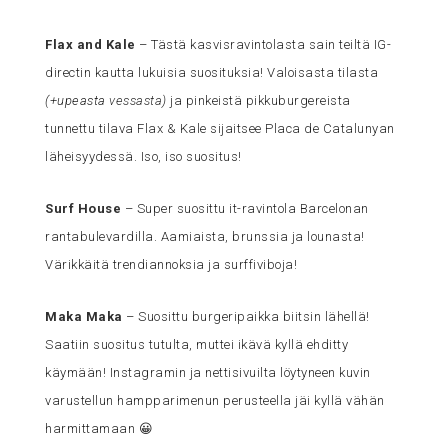
Flax and Kale
– Tästä kasvisravintolasta sain teiltä IG-
directin kautta lukuisia suosituksia! Valoisasta tilasta
(+upeasta
vessasta
)
ja pinkeistä pikkuburgereista
tunnettu tilava Flax & Kale sijaitsee Placa de Catalunyan
läheisyydessä. Iso, iso suositus!
Surf House
– Super suosittu it-ravintola Barcelonan
rantabulevardilla. Aamiaista, brunssia ja lounasta!
Värikkäitä trendiannoksia ja surffiviboja!
Maka Maka
– Suosittu burgeripaikka biitsin lähellä!
Saatiin suositus tutulta, muttei ikävä kyllä ehditty
käymään! Instagramin ja nettisivuilta löytyneen kuvin
varustellun hampparimenun perusteella jäi kyllä vähän
harmittamaan 😀