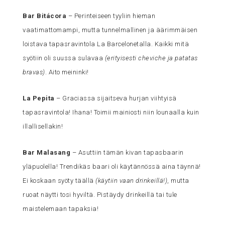
Bar Bitácora
– Perinteiseen tyyliin hieman
vaatimattomampi, mutta tunnelmallinen ja äärimmäisen
loistava tapasravintola La Barcelonetalla. Kaikki mitä
syötiin oli suussa sulavaa
(erityisesti cheviche ja patatas
bravas)
. Aito meininki!
La Pepita
– Graciassa sijaitseva hurjan viihtyisä
tapasravintola! Ihana! Toimii mainiosti niin lounaalla kuin
illallisellakin!
Bar Malasang
– Asuttiin tämän kivan tapasbaarin
yläpuolella! Trendikäs baari oli käytännössä aina täynnä!
Ei koskaan syöty täällä
(käytiin vaan drinkeillä!)
, mutta
ruoat näytti tosi hyviltä. Pistäydy drinkeillä tai tule
maistelemaan tapaksia!