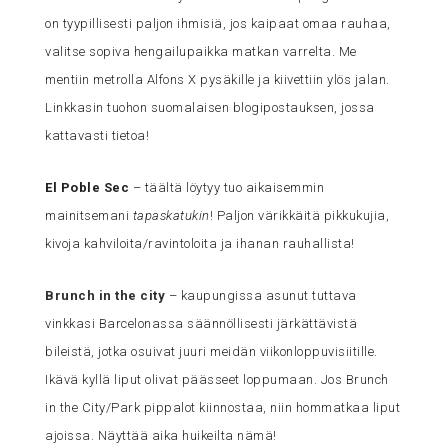
on tyypillisesti paljon ihmisiä, jos kaipaat omaa rauhaa,
valitse sopiva hengailupaikka matkan varrelta. Me
mentiin metrolla Alfons X pysäkille ja kiivettiin ylös jalan.
Linkkasin tuohon suomalaisen blogipostauksen, jossa
kattavasti tietoa!
El Poble Sec
– täältä löytyy tuo aikaisemmin
mainitsemani
tapaskatukin
! Paljon värikkäitä pikkukujia,
kivoja kahviloita/ravintoloita ja ihanan rauhallista!
Brunch in the city
– kaupungissa asunut tuttava
vinkkasi Barcelonassa säännöllisesti järkättävistä
bileistä, jotka osuivat juuri meidän viikonloppuvisiitille.
Ikävä kyllä liput olivat päässeet loppumaan. Jos Brunch
in the City/Park pippalot kiinnostaa, niin hommatkaa liput
ajoissa. Näyttää aika huikeilta nämä!