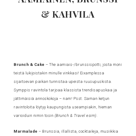
& KAHVILA
Brunch & Cake
– The aamiais-/brunssispotti, josta moni
teistä lukijoistakin minulle vinkkasi! Eixamplessa
sijaitsevan paikan tunnistaa upeista ruusupuskista.
Symppis ravintola tarjoaa klassista trendisapuskaa ja
jättimäisiä annoskokoja – nam! Psst. Saman ketjun
ravintoloita löytyy kaupungista useampiakin, hieman
varioiduin nimin tosin
(Brunch & Travel esim)
.
Marmalade
– Brunssia, illallista, cocktaileja, musiikkia