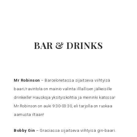
BAR & DRINKS
Mr Robinson
– Barcelonetassa sijaitseva viihtyisä
baari/ravintola on mainio valinta illlallisen jälkeisille
drinkeille! Hauskoja yksityiskohtia ja meininki katossa!
Mr.Robinson on auki 9:30-03:30, eli tarjolla on ruokaa
aamusta iltaan!
Bobby Gin
– Graciassa sijaitseva viihtyisä gin-baari.