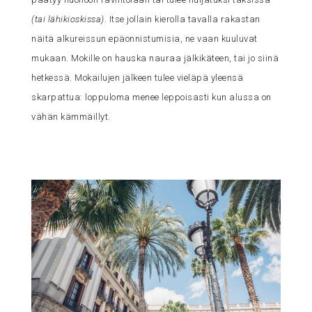
(tai lähikioskissa)
. Itse jollain kierolla tavalla rakastan
näitä alkureissun epäonnistumisia, ne vaan kuuluvat
mukaan. Mokille on hauska nauraa jälkikäteen, tai jo siinä
hetkessä. Mokailujen jälkeen tulee vieläpä yleensä
skarpattua: loppuloma menee leppoisasti kun alussa on
vähän kämmäillyt.