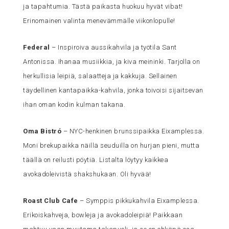
ja tapahtumia. Tästä paikasta huokuu hyvät vibat!
Erinomainen valinta menevämmälle viikonlopulle!
Federal
– Inspiroiva aussikahvila ja työtila Sant
Antonissa. Ihanaa musiikkia, ja kiva meininki. Tarjolla on
herkullisia leipiä, salaatteja ja kakkuja. Sellainen
täydellinen kantapaikka-kahvila, jonka toivoisi sijaitsevan
ihan oman kodin kulman takana.
Oma Bistró
– NYC-henkinen brunssipaikka Eixamplessa.
Moni brekupaikka näillä seuduilla on hurjan pieni, mutta
täällä on reilusti pöytiä. Listalta löytyy kaikkea
avokadoleivistä shakshukaan. Oli hyvää!
Roast Club Cafe
– Symppis pikkukahvila Eixamplessa.
Erikoiskahveja, bowleja ja avokadoleipiä! Paikkaan