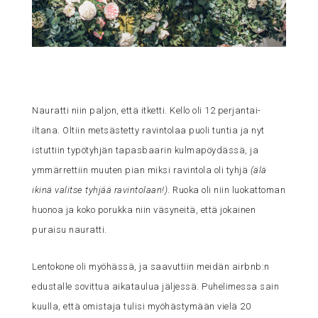
Nauratti niin paljon, että itketti. Kello oli 12 perjantai-
iltana. Oltiin metsästetty ravintolaa puoli tuntia ja nyt
istuttiin typötyhjän tapasbaarin kulmapöydässä, ja
ymmärrettiin muuten pian miksi ravintola oli tyhjä
(älä
ikinä valitse tyhjää ravintolaan!)
. Ruoka oli niin luokattoman
huonoa ja koko porukka niin väsyneitä, että jokainen
puraisu nauratti.
Lentokone oli myöhässä, ja saavuttiin meidän airbnb:n
edustalle sovittua aikataulua jäljessä. Puhelimessa sain
kuulla, että omistaja tulisi myöhästymään vielä 20