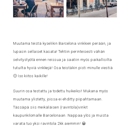
Muutama teistä kyselikin Barcelona vinkkien perään, ja
lupasin sellaiset kasata! Tehtiin perinteisesti vähän
selvitystyötä ennen reissua ja saatiin myös paikallisilta
tutuilta hyviä vinkkejä! Osa teistäkin pisti minulle viestiä
🙂 Iso kiitos kaikille!
Suurin osa testattu ja todettu huikeiksi! Mukana myös
muutama ylistetty, joissa ei ehditty piipahtamaan.
Tässäpä siis meikäläisen (ravintola)vinkit
kaupunkilomalle Barcelonaan. Nappaa ylös ja muista
varata tuo yksi ravintola 2kk aiemmin! 😀