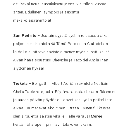
del Raval nousi suosikikseni jo ensi visiitilläni vuosia
sitten. Edullinen, symppis ja suosittu
meksikolaisravintola!
San Pedrito
– Jostain syystä syötiin reissussa aika
paljon meksikolaista 😀 Tämä Parc de la Ciutadellan
laidalla sijaitseva ravintola menee myös suosituksiin!
Aivan hana sisustus! Cheviche ja Taco del Ancla ihan
älyttömän hyvää!
Tickets
– Bongattiin Albert Adrián ravintola Netflixin
Chef’s Table -sarjasta. Pöytävarauksia otetaan 2kk ennen
ja uuden päivän pöydät aukeavat keskiyöllä paikallista
aikaa. Ja menevät about minuutissa… Miten fiiliksissä
olen siitä, että saatiin vikalle illalle varaus! Menee
heittämällä upeimpiin ravintolakokemuksiin.