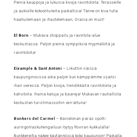
Pieniä kauppoja ja lukuisia kivoja ravintoloita. Terasseille
ja aukioille kokoontuneita paikallisia! Tänne on kiva tulla
haahuilemaan ja ihastelemaan, Gracia on must!
El Born
– Mukava shoppailu ja ravintola-alue
keskustassa. Paljon pieniä symppiksiä myymälöitä ja
ravintoloita!
Eixample & Sant Antoni
– Liikuttiin näissä
kaupunginosissa aika paljon kun kämppämme sijaitsi
ihan vieressä. Paljon kivoja, trendikkäitä ravintoloita ja
kahviloita. Ihania katuja ja baareja! Mukavan rauhallista
keskustan turistimassoihin verrattuna!
Bunkers del Carmel
– Barcelonan paras spotti
auringonlaskuhengailuun löytyy Roviran kukkulalla!
Bunkkereilta näkee käytännössä koko kaupungin! Paikalla