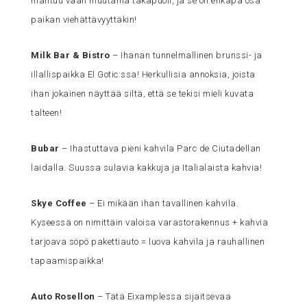
mahtuu vaan muutama takapuoli, ja se on ehkäpä osa
paikan viehättävyyttäkin!
Milk Bar & Bistro
– Ihanan tunnelmallinen brunssi- ja
illallispaikka El Gotic:ssa! Herkullisia annoksia, joista
ihan jokainen näyttää siltä, että se tekisi mieli kuvata
talteen!
Bubar
– Ihastuttava pieni kahvila Parc de Ciutadellan
laidalla. Suussa sulavia kakkuja ja Italialaista kahvia!
Skye Coffee
– Ei mikään ihan tavallinen kahvila.
Kyseessä on nimittäin valoisa varastorakennus + kahvia
tarjoava söpö pakettiauto = luova kahvila ja rauhallinen
tapaamispaikka!
Auto Rosellon
– Tätä Eixamplessa sijaitsevaa