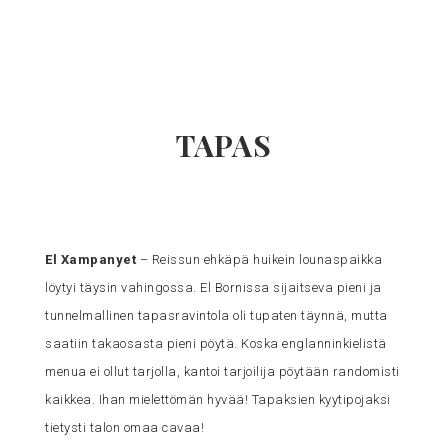
TAPAS
El Xampanyet
– Reissun ehkäpä huikein lounaspaikka
löytyi täysin vahingossa. El Bornissa sijaitseva pieni ja
tunnelmallinen tapasravintola oli tupaten täynnä, mutta
saatiin takaosasta pieni pöytä. Koska englanninkielistä
menua ei ollut tarjolla, kantoi tarjoilija pöytään randomisti
kaikkea. Ihan mielettömän hyvää! Tapaksien kyytipojaksi
tietysti talon omaa cavaa!