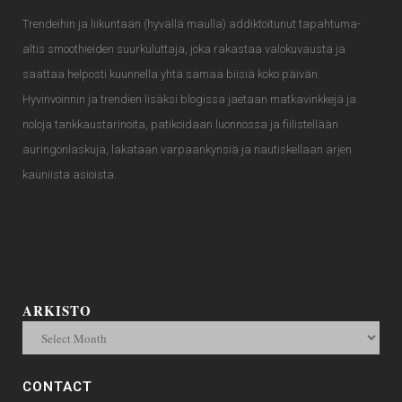
Trendeihin ja liikuntaan (hyvällä maulla) addiktoitunut tapahtuma-
altis smoothieiden suurkuluttaja, joka rakastaa valokuvausta ja
saattaa helposti kuunnella yhtä samaa biisiä koko päivän.
Hyvinvoinnin ja trendien lisäksi blogissa jaetaan matkavinkkejä ja
noloja tankkaustarinoita, patikoidaan luonnossa ja fiilistellään
auringonlaskuja, lakataan varpaankynsiä ja nautiskellaan arjen
kauniista asioista.
ARKISTO
CONTACT