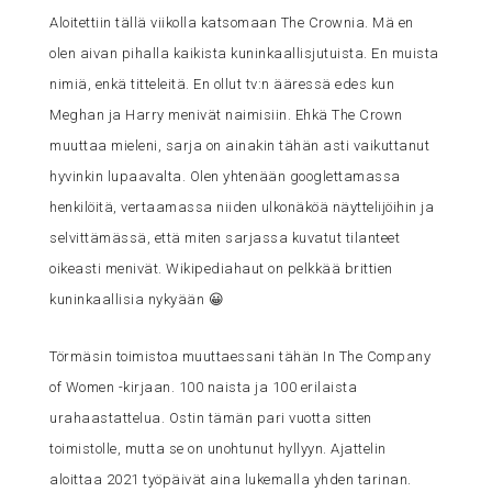
Aloitettiin tällä viikolla katsomaan The Crownia. Mä en
olen aivan pihalla kaikista kuninkaallisjutuista. En muista
nimiä, enkä titteleitä. En ollut tv:n ääressä edes kun
Meghan ja Harry menivät naimisiin. Ehkä The Crown
muuttaa mieleni, sarja on ainakin tähän asti vaikuttanut
hyvinkin lupaavalta. Olen yhtenään googlettamassa
henkilöitä, vertaamassa niiden ulkonäköä näyttelijöihin ja
selvittämässä, että miten sarjassa kuvatut tilanteet
oikeasti menivät. Wikipediahaut on pelkkää brittien
kuninkaallisia nykyään 😀
Törmäsin toimistoa muuttaessani tähän In The Company
of Women -kirjaan. 100 naista ja 100 erilaista
urahaastattelua. Ostin tämän pari vuotta sitten
toimistolle, mutta se on unohtunut hyllyyn. Ajattelin
aloittaa 2021 työpäivät aina lukemalla yhden tarinan.