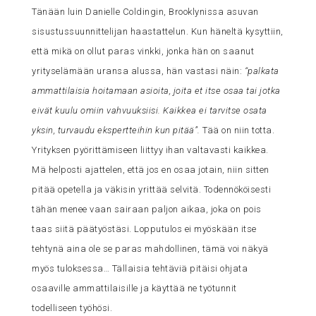
Tänään luin Danielle Coldingin, Brooklynissa asuvan
sisustussuunnittelijan haastattelun. Kun häneltä kysyttiin,
että mikä on ollut paras vinkki, jonka hän on saanut
yrityselämään uransa alussa, hän vastasi näin:
“palkata
ammattilaisia hoitamaan asioita, joita et itse osaa tai jotka
eivät kuulu omiin vahvuuksiisi. Kaikkea ei tarvitse osata
yksin, turvaudu ekspertteihin kun pitää”.
Tää on niin totta.
Yrityksen pyörittämiseen liittyy ihan valtavasti kaikkea.
Mä helposti ajattelen, että jos en osaa jotain, niin sitten
pitää opetella ja väkisin yrittää selvitä. Todennököisesti
tähän menee vaan sairaan paljon aikaa, joka on pois
taas siitä päätyöstäsi. Lopputulos ei myöskään itse
tehtynä aina ole se paras mahdollinen, tämä voi näkyä
myös tuloksessa… Tällaisia tehtäviä pitäisi ohjata
osaaville ammattilaisille ja käyttää ne työtunnit
todelliseen työhösi.