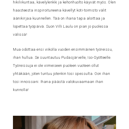
hikiliikuntaa, kävelylenkki ja kehonhuolto käyvät myös. Olen
haasteesta inspiroituneena kävellyt koti-toimisto välit
äänikirjaa kuunnellen. Tää on ihana tapa aloittaa ja
lopettaa työpäivä. Suon Villi Laulu on pian jo puolessa
välissä!
Mua odottaa ensi viikolla vuoden ensimmäinen työreissu,
ihan hullua. Se suuntautuu Pudasjärvelle, Iso-Syötteelle.
Työreissuja ei ole viimeiseen puoleen vuoteen ollut
yhtäkään, joten tuntuu jotenkin tosi spessulta. Oon ihan
tosi innoissani. Ihana päästä valokuvaamaan ihan
kunnolla!