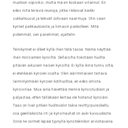
muotoon sopiviksi, mutta mä en koskaan viilannut. En
edes niitä teräviä reunoja, jotka rikkoivat kaikki
sukkahousut ja tekivät sohvaan naarmuja. Otin vaan
kynnet pakkauksesta ja liimasin paikoilleen. Mitä
pidemmät, sen paremmat, ajattelin.
Teinikynnet ei olleet kyllä ihan tätä tasoa. Nämä näyttää
ihan morsiamen kynsiltä. Sellaisilta itsestään huolta
pitävän aikuisen naisen kynsiltä. Ei kyllä ikinä tunnu siltä,
ei etenkään kynsien osalta. Olen äärimmäisen taitava
laiminlyömään kynsien kotihuoltoa, en edes omista
kynsiviilaa. Mua aina hävettää mennä kynsistudioon ja
paljastaa, etten tälläkään kertaa ole hoitanut kynsiäni.
Taas on liian pitkän huoltovälin takia revitty/pureskeltu
osa geelilakoista irti ja kynsinauhat on auki kuivuudesta.
Siinä ne sormet lepää tyynyllä kynsiteknikon arvioitavana