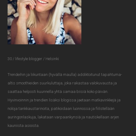
30 / lifestyle blogger / Helsinki
Trendeihin ja liikuntaan (hyvällä maulla) addiktoitunut tapahtuma-
altis smoothieiden suurkuluttaja, joka rakastaa valokuvausta ja
saattaa helposti kuunnella yhtä samaa biisiä koko päivän.
Hyvinvoinnin ja trendien lisäksi blogissa jaetaan matkavinkkejä ja
noloja tankkaustarinoita, patikoidaan luonnossa ja fiilistellään
auringonlaskuja, lakataan varpaankynsiä ja nautiskellaan arjen
kauniista asioista.