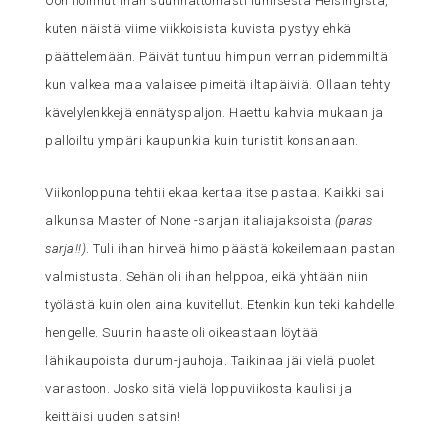
Oon iloinnut ihan suunnattomasti lumisesta Helsingistä,
kuten näistä viime viikkoisista kuvista pystyy ehkä
päättelemään. Päivät tuntuu himpun verran pidemmiltä
kun valkea maa valaisee pimeitä iltapäiviä. Ollaan tehty
kävelylenkkejä ennätyspaljon. Haettu kahvia mukaan ja
palloiltu ympäri kaupunkia kuin turistit konsanaan.
Viikonloppuna tehtii ekaa kertaa itse pastaa. Kaikki sai
alkunsa Master of None -sarjan italiajaksoista
(paras
sarja!!)
. Tuli ihan hirveä himo päästä kokeilemaan pastan
valmistusta. Sehän oli ihan helppoa, eikä yhtään niin
työlästä kuin olen aina kuvitellut. Etenkin kun teki kahdelle
hengelle. Suurin haaste oli oikeastaan löytää
lähikaupoista durum-jauhoja. Taikinaa jäi vielä puolet
varastoon. Josko sitä vielä loppuviikosta kaulisi ja
keittäisi uuden satsin!