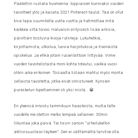
Päätettiin rustata huomenna loppiaisen kunniaksi vuoden
tavoitteet ylös ja kasata 2021 Pinterest-taulut. Tää on ollut
kiva tapa suunnitella uutta vuotta ja hahmottaa mitä
kaikkea siltä toivoo. Haluaisin erityisesti lisää arkisia,
päivittäin toistuvia kivoja rutiineja. Lukuhetkiä,
kirjoittamista, ulkoilua, luovia harjoituksia ja itsenäistä
opiskelua. Ja ehkä jotain ruoanlaittoon liittyvää. Viime
vuoden tavoitelistasta moni kohta toteutui, vaikka vuosi
olikin aika erikoinen. Toisaalta listaan mahtui myös monta
sellaista tavoitetta, jotka eivät onnistuneet. Kynsien
pureskelun lopettaminen oli yksi niistä… 😀
En yleensä innostu tammikuun haasteista, mutta tälle
vuodelle me otettiin melko lempeä sellainen: 30min
liikuntaa joka päivä. Tai toisin sanoin “urheilukellon
aktiivisuustaso täyteen”. Sen ei välttämättä tarvitse olla