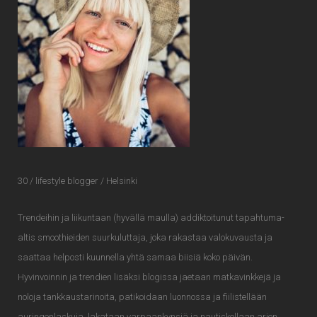
30 / lifestyle blogger / Helsinki
Trendeihin ja liikuntaan (hyvällä maulla) addiktoitunut tapahtuma-
altis smoothieiden suurkuluttaja, joka rakastaa valokuvausta ja
saattaa helposti kuunnella yhtä samaa biisiä koko päivän.
Hyvinvoinnin ja trendien lisäksi blogissa jaetaan matkavinkkejä ja
noloja tankkaustarinoita, patikoidaan luonnossa ja fiilistellään
auringonlaskuja, lakataan varpaankynsiä ja nautiskellaan arjen