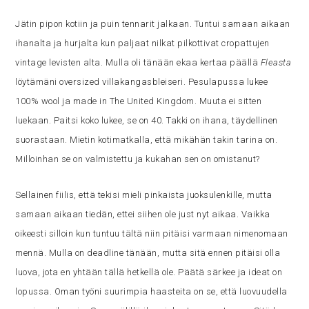
Jätin pipon kotiin ja puin tennarit jalkaan. Tuntui samaan aikaan
ihanalta ja hurjalta kun paljaat nilkat pilkottivat cropattujen
vintage levisten alta. Mulla oli tänään ekaa kertaa päällä
Fleasta
löytämäni oversized villakangasbleiseri. Pesulapussa lukee
100% wool ja made in The United Kingdom. Muuta ei sitten
luekaan. Paitsi koko lukee, se on 40. Takki on ihana, täydellinen
suorastaan. Mietin kotimatkalla, että mikähän takin tarina on.
Milloinhan se on valmistettu ja kukahan sen on omistanut?
Sellainen fiilis, että tekisi mieli pinkaista juoksulenkille, mutta
samaan aikaan tiedän, ettei siihen ole just nyt aikaa. Vaikka
oikeesti silloin kun tuntuu tältä niin pitäisi varmaan nimenomaan
mennä. Mulla on deadline tänään, mutta sitä ennen pitäisi olla
luova, jota en yhtään tällä hetkellä ole. Päätä särkee ja ideat on
lopussa. Oman työni suurimpia haasteita on se, että luovuudella