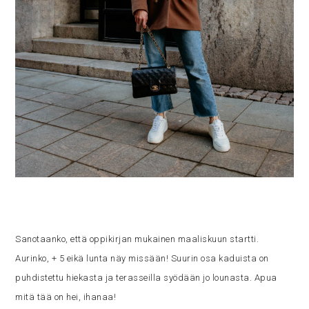
Sanotaanko, että oppikirjan mukainen maaliskuun startti.
Aurinko, + 5 eikä lunta näy missään! Suurin osa kaduista on
puhdistettu hiekasta ja terasseilla syödään jo lounasta. Apua
mitä tää on hei, ihanaa!