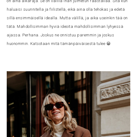
on aina aikaraja. Se on välillä ihan julmetun raastavaa. Sitä kun
haluaisi suunnitella ja fiilistellä, eikä aina olla tehokas ja edetä
sillä ensimmäisellä idealla. Mutta välillä, ja aika useinkin tää on
tätä. Mahdollisimman hyviä ideoita mahdollisimman lyhyessä
ajassa. Perhana. Joskus ne onnistuu paremmin ja joskus
huonommin. Katsotaan mitä tämänpäiväisestä tulee 😀