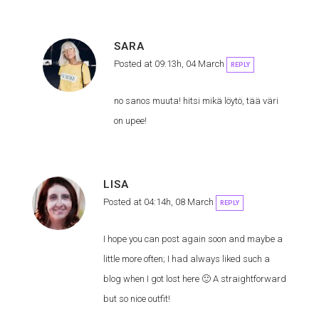
SARA
Posted at 09:13h, 04 March
REPLY
no sanos muuta! hitsi mikä löytö, tää väri
on upee!
LISA
Posted at 04:14h, 08 March
REPLY
I hope you can post again soon and maybe a
little more often; I had always liked such a
blog when I got lost here 🙂 A straightforward
but so nice outfit!