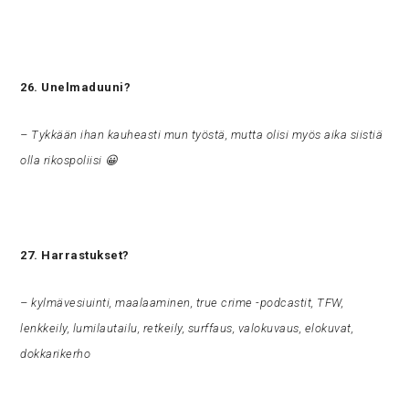
26. Unelmaduuni?
– Tykkään ihan kauheasti mun työstä, mutta olisi myös aika siistiä
olla rikospoliisi 😀
27. Harrastukset?
– kylmävesiuinti, maalaaminen, true crime -podcastit, TFW,
lenkkeily, lumilautailu, retkeily, surffaus, valokuvaus, elokuvat,
dokkarikerho