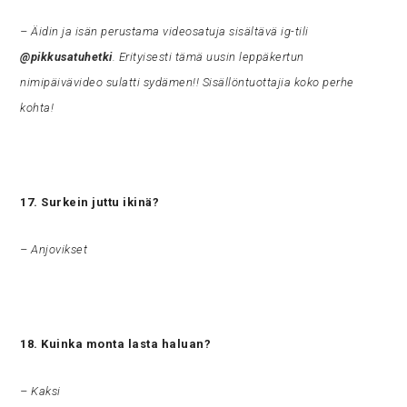
– Äidin ja isän perustama videosatuja sisältävä ig-tili
@pikkusatuhetki
. Erityisesti tämä uusin leppäkertun
nimipäivävideo sulatti sydämen!! Sisällöntuottajia koko perhe
kohta!
17. Surkein juttu ikinä?
– Anjovikset
18. Kuinka monta lasta haluan?
– Kaksi