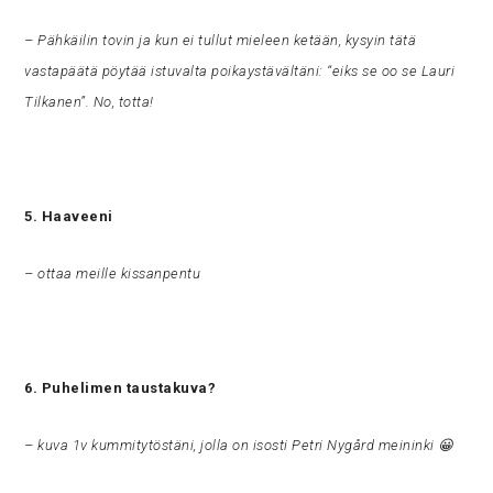
– Pähkäilin tovin ja kun ei tullut mieleen ketään, kysyin tätä
vastapäätä pöytää istuvalta poikaystävältäni: “eiks se oo se Lauri
Tilkanen”. No, totta!
5. Haaveeni
– ottaa meille kissanpentu
6. Puhelimen taustakuva?
– kuva 1v kummitytöstäni, jolla on isosti Petri Nygård meininki 😀