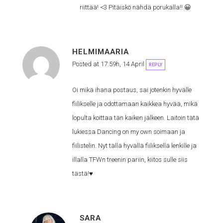
riittää! <3 Pitäiskö nähdä porukalla!! 😀
HELMIMAARIA
Posted at 17:59h, 14 April
REPLY
Oi mikä ihana postaus, sai jotenkin hyvälle
fiilikselle ja odottamaan kaikkea hyvää, mikä
lopulta koittaa tän kaiken jälkeen. Laitoin tätä
lukiessa Dancing on my own soimaan ja
fiilistelin. Nyt tällä hyvällä fiiliksellä lenkille ja
illalla TFWn treenin pariin, kiitos sulle siis
tästä!♥︎
SARA