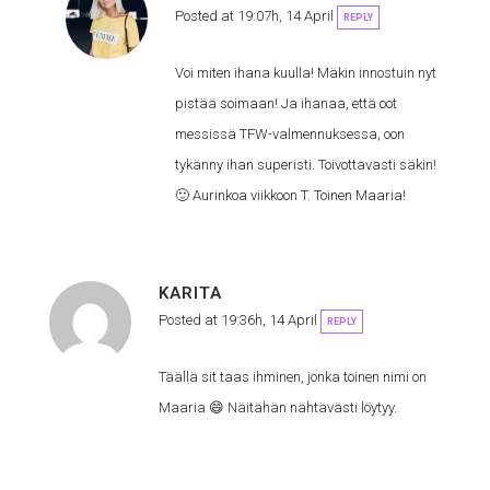
Posted at 19:07h, 14 April
REPLY
Voi miten ihana kuulla! Mäkin innostuin nyt
pistää soimaan! Ja ihanaa, että oot
messissä TFW-valmennuksessa, oon
tykänny ihan superisti. Toivottavasti säkin!
🙂 Aurinkoa viikkoon T. Toinen Maaria!
KARITA
Posted at 19:36h, 14 April
REPLY
Täällä sit taas ihminen, jonka toinen nimi on
Maaria 😄 Näitähän nähtävästi löytyy.