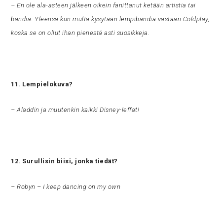
– En ole ala-asteen jälkeen oikein fanittanut ketään artistia tai
bändiä. Yleensä kun multa kysytään lempibändiä vastaan Coldplay,
koska se on ollut ihan pienestä asti suosikkeja.
11. Lempielokuva?
– Aladdin ja muutenkin kaikki Disney-leffat!
12. Surullisin biisi, jonka tiedät?
– Robyn – I keep dancing on my own