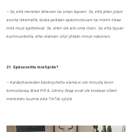
– Se, että menetän läheisen tai oman lapseni. Se, että jätän jotain
asioita tekemättä, koska pelkään epäonnistuvani tai mietin liikaa
mitä muut ajattelevat. Se, etten ole aito oma itseni. Se, että tajuan
kuolinvuoteella, ettei elämäni ollut yhtään minun näköinen.
21. Epäsuosittu mielipide?
– Kardashianeiden käsikirjoitettu elämä ei ole minusta kovin
kiinnostavaa, Brad Pitt & Johnny Depp eivät ole koskaan olleet
mielestäni kuumia eikä TikTok sytytä.