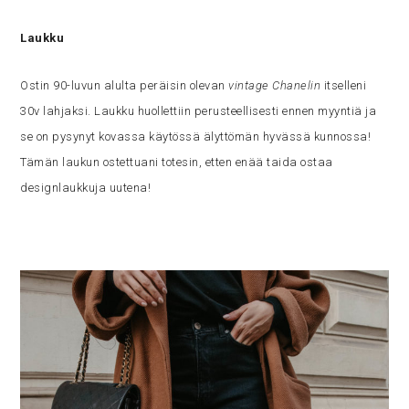
Laukku
Ostin 90-luvun alulta peräisin olevan
vintage Chanelin
itselleni
30v lahjaksi. Laukku huollettiin perusteellisesti ennen myyntiä ja
se on pysynyt kovassa käytössä älyttömän hyvässä kunnossa!
Tämän laukun ostettuani totesin, etten enää taida ostaa
designlaukkuja uutena!