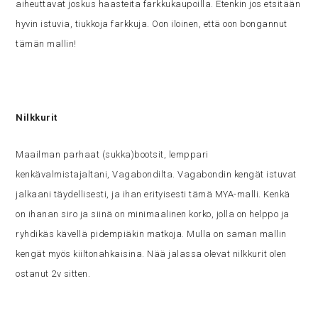
aiheuttavat joskus haasteita farkkukaupoilla. Etenkin jos etsitään
hyvin istuvia, tiukkoja farkkuja. Oon iloinen, että oon bongannut
tämän mallin!
Nilkkurit
Maailman parhaat (sukka)bootsit, lemppari
kenkävalmistajaltani, Vagabondilta. Vagabondin kengät istuvat
jalkaani täydellisesti, ja ihan erityisesti tämä MYA-malli. Kenkä
on ihanan siro ja siinä on minimaalinen korko, jolla on helppo ja
ryhdikäs kävellä pidempiäkin matkoja. Mulla on saman mallin
kengät myös kiiltonahkaisina. Nää jalassa olevat nilkkurit olen
ostanut 2v sitten.