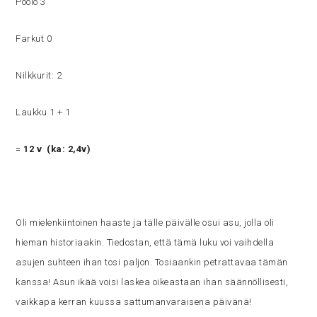
Poolo 3
Farkut 0
Nilkkurit: 2
Laukku 1 + 1
=
12 v
(ka: 2,4v)
Oli mielenkiintoinen haaste ja tälle päivälle osui asu, jolla oli
hieman historiaakin. Tiedostan, että tämä luku voi vaihdella
asujen suhteen ihan tosi paljon. Tosiaankin petrattavaa tämän
kanssa! Asun ikää voisi laskea oikeastaan ihan säännöllisesti,
vaikkapa kerran kuussa sattumanvaraisena päivänä!