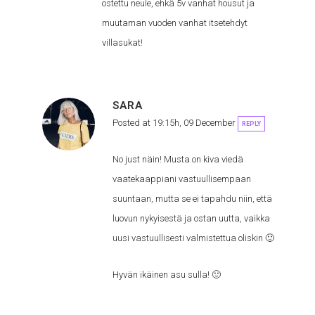
ostettu neule, ehkä 5v vanhat housut ja
muutaman vuoden vanhat itsetehdyt
villasukat!
SARA
Posted at 19:15h, 09 December
REPLY
No just näin! Musta on kiva viedä
vaatekaappiani vastuullisempaan
suuntaan, mutta se ei tapahdu niin, että
luovun nykyisestä ja ostan uutta, vaikka
uusi vastuullisesti valmistettua oliskin 🙂
Hyvän ikäinen asu sulla! 🙂