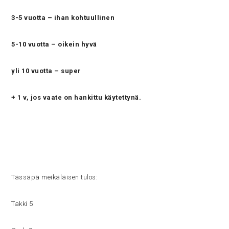
3-5 vuotta – ihan kohtuullinen
5-10 vuotta – oikein hyvä
yli 10 vuotta – super
+ 1 v, jos vaate on hankittu käytettynä.
Tässäpä meikäläisen tulos:
Takki 5