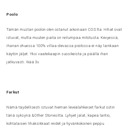
Poolo
Tämän mustan poolon olen ostanut aikoinaan COS:lta. Hihat ovat
istuvat, mutta muuten paita on reilumpaa mitotusta. Kevyessä,
ihanan ohuessa 100% villaa olevassa poolossa ei näy lainkaan
käytön jäljet. Yksi vaatekaapin suosikeista ja päällä ihan
jatkuvasti. Ikää 3v.
Farkut
Nämä täydellisesti istuvat hieman leveälahkeiset farkut ostin
tänä syksynä &Other Storiesilta. Lyhyet jalat, kapea lantio,
kohtalaisen lihaksikkaat reidet ja hyvänkokoinen peppu