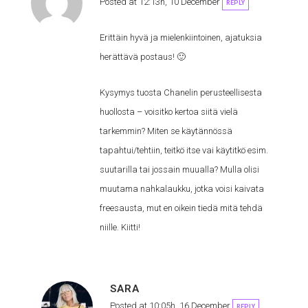
Posted at 12:13h, 10 December
REPLY
Erittäin hyvä ja mielenkiintoinen, ajatuksia
herättävä postaus! 🙂
Kysymys tuosta Chanelin perusteellisesta
huollosta – voisitko kertoa siitä vielä
tarkemmin? Miten se käytännössä
tapahtui/tehtiin, teitkö itse vai käytitkö esim.
suutarilla tai jossain muualla? Mulla olisi
muutama nahkalaukku, jotka voisi kaivata
freesausta, mut en oikein tiedä mitä tehdä
niille. Kiitti!
SARA
Posted at 10:05h, 16 December
REPLY