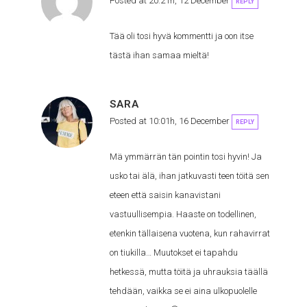
Posted at 20:21h, 12 December
REPLY
Tää oli tosi hyvä kommentti ja oon itse
tästä ihan samaa mieltä!
SARA
Posted at 10:01h, 16 December
REPLY
Mä ymmärrän tän pointin tosi hyvin! Ja
usko tai älä, ihan jatkuvasti teen töitä sen
eteen että saisin kanavistani
vastuullisempia. Haaste on todellinen,
etenkin tällaisena vuotena, kun rahavirrat
on tiukilla… Muutokset ei tapahdu
hetkessä, mutta töitä ja uhrauksia täällä
tehdään, vaikka se ei aina ulkopuolelle