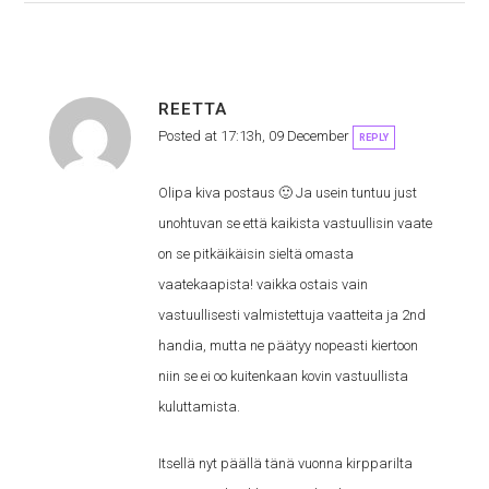
REETTA
Posted at 17:13h, 09 December
REPLY
Olipa kiva postaus 🙂 Ja usein tuntuu just
unohtuvan se että kaikista vastuullisin vaate
on se pitkäikäisin sieltä omasta
vaatekaapista! vaikka ostais vain
vastuullisesti valmistettuja vaatteita ja 2nd
handia, mutta ne päätyy nopeasti kiertoon
niin se ei oo kuitenkaan kovin vastuullista
kuluttamista.
Itsellä nyt päällä tänä vuonna kirpparilta