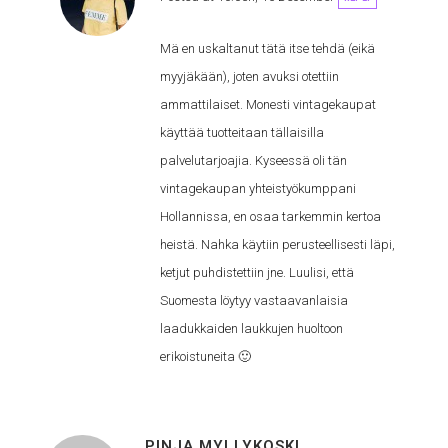
Mä en uskaltanut tätä itse tehdä (eikä
myyjäkään), joten avuksi otettiin
ammattilaiset. Monesti vintagekaupat
käyttää tuotteitaan tällaisilla
palvelutarjoajia. Kyseessä oli tän
vintagekaupan yhteistyökumppani
Hollannissa, en osaa tarkemmin kertoa
heistä. Nahka käytiin perusteellisesti läpi,
ketjut puhdistettiin jne. Luulisi, että
Suomesta löytyy vastaavanlaisia
laadukkaiden laukkujen huoltoon
erikoistuneita 🙂
PINJA MYLLYKOSKI