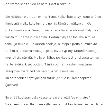
äärimmäisen tärkeä haaste. Päätin tarttua!
Meikäläisen elämään on mahtunut kaikenlaisia tyylikausia. Olen
ihmisenä melko kokeilunhaluinen ja tämä on näkynyt myös
pukeutumisessa. Oma, tunnistettava linja on alkanut löytymään
vasta muutama vuosi sitten. Tiedän nykyään tosi hyvin mikä
toimii ja mikä ei. Rakastan pooloja, siistejä t-paitoja, mukavia
farkkuja ja suoria housuja, jotka eivät rypisty. Maanläheisiä ja
murrettuja sävyjä. Mulla on lähes poikkeuksetta jalassa tennarit
tai teräväkärkiset bootsit. Tänä vuonna investoin mustaan
skarppiin oversized bleiseriin ja ostin mustien
kulahtaneiden/löystyneiden farkkujen tilalle uudet sopivat
(jalassa)
.
En enää koskaan osta vaatetta syystä, että
“se on halpa”
.
Vaatteen pitää olla monikäyttöinen ja just täydellinen mulle. Hinta