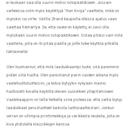
ei koskaan saa olla suurin motiivi ostopäätökseen. Jossain
vaiheessa ostin myös käytettyjä
“ihan kivoja”
vaatteita, mikä on
myöskin iso virhe. Välillä 2hand kaupoilla ollessa ajatus vaan
saattaa hämärtyä. Se, että vaate on käytetty, ei saisi olla
myöskään suurin motiivi ostopäätökseen. Ostaa pitäisi vain niitä
vaatteita, joita on ilo pitää päällä ja joille tulee käyttöä pitkällä
tähtäimellä!
Olen huomannut, että mitä laadukkaampi tuote, sitä paremmin
pidän siitä huolta. Olen panostanut parin vuoden aikana myös
vaatehuoltotuotteisiin, ja kotoa löytyykin nykyään mainio
huoltosetti kovalla käytöllä olevien suosikkien ylläpitämiseen.
Vaatekaappini on tällä hetkellä siinä pisteessä, että sieltä löytyy
laadukkaat perustuotteet kaikista luottovaatteistani. Jonkun
verran on villimpiä printtimekkoja ja värikkäitä neuleita, joita on
kiva yhdistellä klassikkojen kanssa.