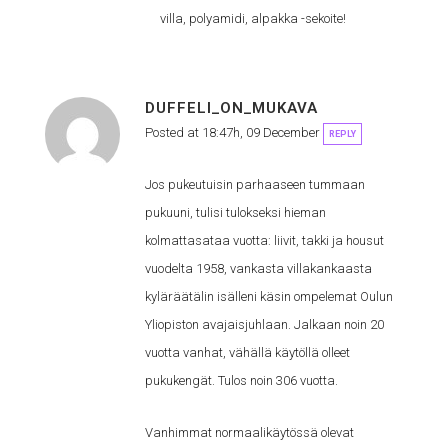
villa, polyamidi, alpakka -sekoite!
DUFFELI_ON_MUKAVA
Posted at 18:47h, 09 December
REPLY
Jos pukeutuisin parhaaseen tummaan
pukuuni, tulisi tulokseksi hieman
kolmattasataa vuotta: liivit, takki ja housut
vuodelta 1958, vankasta villakankaasta
kyläräätälin isälleni käsin ompelemat Oulun
Yliopiston avajaisjuhlaan. Jalkaan noin 20
vuotta vanhat, vähällä käytöllä olleet
pukukengät. Tulos noin 306 vuotta.
Vanhimmat normaalikäytössä olevat