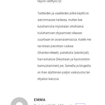
täysin välittyisi 🙂
Tuotteiden ja vaatteiden pitkä käyttö on
äärimmäisen tärkeää, mutten koe
kuluttamista myöskään vihollisena.
Kuluttamisen ohjaaminen oikeaan
suuntaan on avainasemassa. Kaikki me
tarvitaan päivittäin ruokaa
(lihankorvikkeet), palveluita (äänikirjat),
harrastuksia (liikuntaan ja hyvinvointiin
kannustaminen) jne. Somella ja blogeilla
on ihan älyttömän paljon vaikutusta tän
ohjailun kanssa.
EMMA