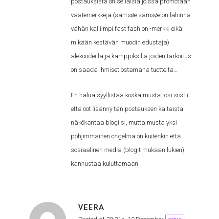
postauksista on sellaisia joissa promotaan
vaatemerkkejä (samsøe samsøe on lähinnä
vähän kalliimpi fast fashion -merkki eikä
mikään kestävän muodin edustaja)
alekoodeilla ja kamppiksilla joiden tarkoitus
on saada ihmiset ostamana tuotteita…
En halua syyllistää koska musta tosi siistii
että oot lisänny tän postauksen kaltaista
näkökantaa blogiisi, mutta musta yksi
pohjimmainen ongelma on kuitenkin että
sosiaalinen media (blogit mukaan lukien)
kannustaa kuluttamaan.
VEERA