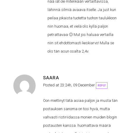
nää iät ole mitenkään vertailtavissa,
lähinnä silmiä avaava itselle. Ja just kun
peilaa jokaista tuotetta tuohon taulukkoon
niin huomaa, et vielä olis kyllä paljon
petrattavaa 🙂 Mut jos haluaa vertailla
niin sit ehdottomasti keskiarvo! Mulla se
olis tän asun osalta 2,4v.
SAARA
Posted at 23:24h, 09 December
REPLY
Oon miettinyt tätä asiaa paljon ja musta tän
postauksen sanoma on tosi hyvä, mutta
vahvasti ristiriidassa monien muiden blogin
postausten kanssa. huomattava määrä