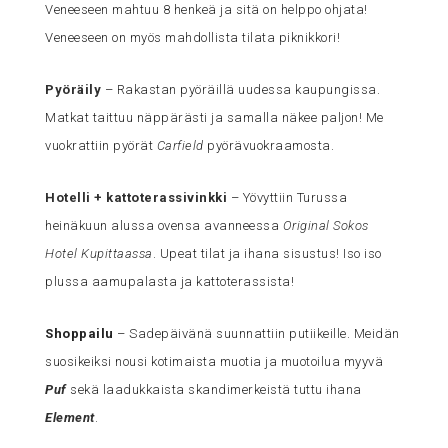
Veneeseen mahtuu 8 henkeä ja sitä on helppo ohjata!
Veneeseen on myös mahdollista tilata piknikkori!
Pyöräily
– Rakastan pyöräillä uudessa kaupungissa.
Matkat taittuu näppärästi ja samalla näkee paljon! Me
vuokrattiin pyörät
Carfield
pyörävuokraamosta.
Hotelli + kattoterassivinkki
– Yövyttiin Turussa
heinäkuun alussa ovensa avanneessa
Original Sokos
Hotel Kupittaassa
. Upeat tilat ja ihana sisustus! Iso iso
plussa aamupalasta ja kattoterassista!
Shoppailu
– Sadepäivänä suunnattiin putiikeille. Meidän
suosikeiksi nousi kotimaista muotia ja muotoilua myyvä
Puf
sekä laadukkaista skandimerkeistä tuttu ihana
Element
.