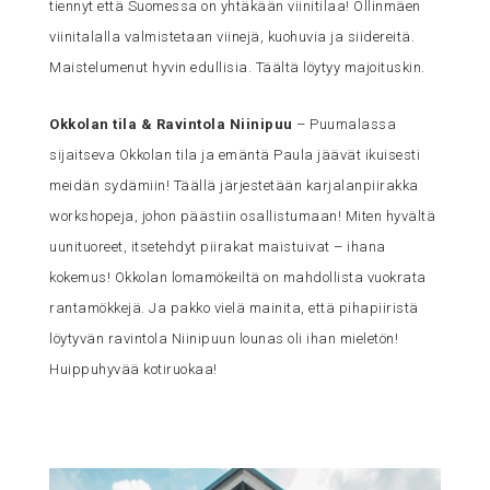
tiennyt että Suomessa on yhtäkään viinitilaa! Ollinmäen
viinitalalla valmistetaan viinejä, kuohuvia ja siidereitä.
Maistelumenut hyvin edullisia. Täältä löytyy majoituskin.
Okkolan tila & Ravintola Niinipuu
– Puumalassa
sijaitseva Okkolan tila ja emäntä Paula jäävät ikuisesti
meidän sydämiin! Täällä järjestetään karjalanpiirakka
workshopeja, johon päästiin osallistumaan! Miten hyvältä
uunituoreet, itsetehdyt piirakat maistuivat – ihana
kokemus! Okkolan lomamökeiltä on mahdollista vuokrata
rantamökkejä. Ja pakko vielä mainita, että pihapiiristä
löytyvän ravintola Niinipuun lounas oli ihan mieletön!
Huippuhyvää kotiruokaa!