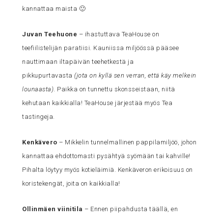
kannattaa maista 🙂
Juvan Teehuone
– ihastuttava TeaHouse on
teefiilistelijän paratiisi. Kauniissa miljöössä pääsee
nauttimaan iltapäivän teehetkestä ja
pikkupurtavasta
(jota on kyllä sen verran, että käy melkein
lounaasta)
. Paikka on tunnettu skonsseistaan, niitä
kehutaan kaikkialla! TeaHouse järjestää myös Tea
tastingeja.
Kenkävero
– Mikkelin tunnelmallinen pappilamiljöö, johon
kannattaa ehdottomasti pysähtyä syömään tai kahville!
Pihalta löytyy myös kotieläimiä. Kenkäveron erikoisuus on
koristekengät, joita on kaikkialla!
Ollinmäen viinitila
– Ennen piipahdusta täällä, en