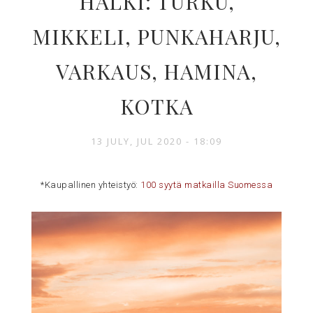
HALKI: TURKU,
MIKKELI, PUNKAHARJU,
VARKAUS, HAMINA,
KOTKA
13 JULY, JUL 2020 - 18:09
*Kaupallinen yhteistyö:
100 syytä matkailla Suomessa