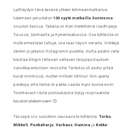
Lyöttäydyin tänä kesänä yhteen kotimaanmatkailua
tukemaan perustetun
100 syytä matkailla Suomessa
-
sivuston kanssa. Takana on ihan mielettömiä roadtripejä
Turussa, Saimaalla ja Kymenlaaksossa. Osa kohteista oli
mulle ennestään tuttuja, osa taas täysin vieraita. Vinkkejä
olenkin jo jakanut Instagramin puolella, mutta päätin vielä
koostaa blogiin tällaisen valtavan tärppipostauksen
suosikkipaikoistani reissuilla! Tarkoitus oli aluksi pitää
kuvat minimissä, mutten millään tohtinut. Niin upeita
paikkoja, että nämä oli pakko saada myös kuvina esiin!
Toivottavasti tästä postauksesta löytyy inspiraatiota
kesälomatekemiseen! 🙂
Tässäpä siis suosikkini seuraavista kohteista:
Turku
,
Mikkeli
,
Punkaharju
,
Varkaus
,
Hamina
ja
Kotka
!