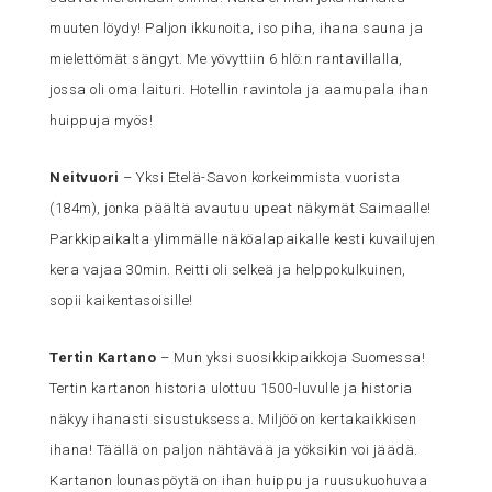
muuten löydy! Paljon ikkunoita, iso piha, ihana sauna ja
mielettömät sängyt. Me yövyttiin 6 hlö:n rantavillalla,
jossa oli oma laituri. Hotellin ravintola ja aamupala ihan
huippuja myös!
Neitvuori
– Yksi Etelä-Savon korkeimmista vuorista
(184m), jonka päältä avautuu upeat näkymät Saimaalle!
Parkkipaikalta ylimmälle näköalapaikalle kesti kuvailujen
kera vajaa 30min. Reitti oli selkeä ja helppokulkuinen,
sopii kaikentasoisille!
Tertin Kartano
– Mun yksi suosikkipaikkoja Suomessa!
Tertin kartanon historia ulottuu 1500-luvulle ja historia
näkyy ihanasti sisustuksessa. Miljöö on kertakaikkisen
ihana! Täällä on paljon nähtävää ja yöksikin voi jäädä.
Kartanon lounaspöytä on ihan huippu ja ruusukuohuvaa