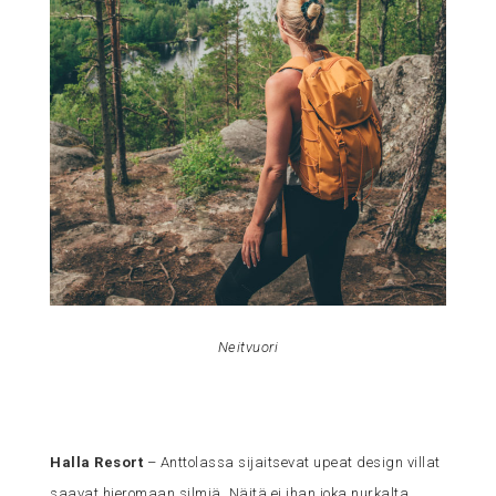
Neitvuori
Halla Resort
– Anttolassa sijaitsevat upeat design villat
saavat hieromaan silmiä. Näitä ei ihan joka nurkalta