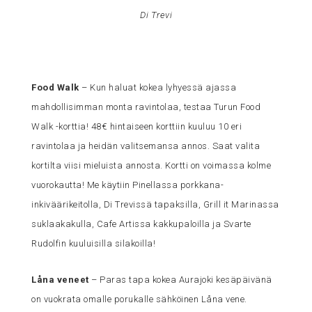
Di Trevi
Food Walk
– Kun haluat kokea lyhyessä ajassa
mahdollisimman monta ravintolaa, testaa Turun Food
Walk -korttia! 48€ hintaiseen korttiin kuuluu 10 eri
ravintolaa ja heidän valitsemansa annos. Saat valita
kortilta viisi mieluista annosta. Kortti on voimassa kolme
vuorokautta! Me käytiin Pinellassa porkkana-
inkiväärikeitolla, Di Trevissä tapaksilla, Grill it Marinassa
suklaakakulla, Cafe Artissa kakkupaloilla ja Svarte
Rudolfin kuuluisilla silakoilla!
Låna veneet
– Paras tapa kokea Aurajoki kesäpäivänä
on vuokrata omalle porukalle sähköinen Låna vene.