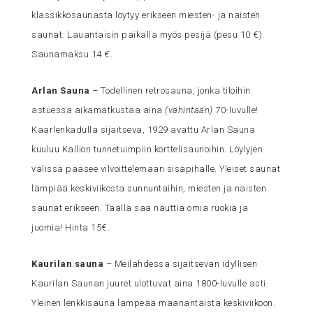
klassikkosaunasta löytyy erikseen miesten- ja naisten
saunat. Lauantaisin paikalla myös pesijä (pesu 10 €).
Saunamaksu 14 €.
Arlan Sauna
– Todellinen retrosauna, jonka tiloihin
astuessa aikamatkustaa aina
(vähintään)
70-luvulle!
Kaarlenkadulla sijaitseva, 1929 avattu Arlan Sauna
kuuluu Kallion tunnetuimpiin korttelisaunoihin. Löylyjen
välissä pääsee vilvoittelemaan sisäpihalle. Yleiset saunat
lämpiää keskiviikosta sunnuntaihin, miesten ja naisten
saunat erikseen. Täällä saa nauttia omia ruokia ja
juomia! Hinta 15€.
Kaurilan sauna
– Meilahdessa sijaitsevan idyllisen
Kaurilan Saunan juuret ulottuvat aina 1800-luvulle asti.
Yleinen lenkkisauna lämpeää maanantaista keskiviikoon.