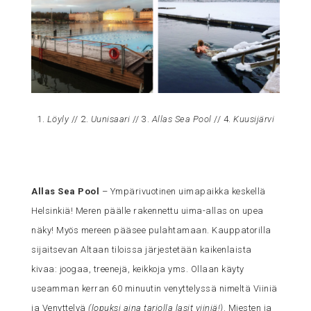
1.
Löyly
// 2.
Uunisaari
// 3.
Allas Sea Pool
// 4.
Kuusijärvi
Allas Sea Pool
– Ympärivuotinen uimapaikka keskellä
Helsinkiä! Meren päälle rakennettu uima-allas on upea
näky! Myös mereen pääsee pulahtamaan. Kauppatorilla
sijaitsevan Altaan tiloissa järjestetään kaikenlaista
kivaa: joogaa, treenejä, keikkoja yms. Ollaan käyty
useamman kerran 60 minuutin venyttelyssä nimeltä Viiniä
ja Venyttelyä
(lopuksi aina tarjolla lasit viiniä!)
. Miesten ja