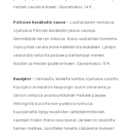
naisten saunat erikseen. Saunamaksu 14 €.
Poliisien kesäkodin sauna
– Lauttasaaren rannassa
sijaitsevia Poliisien kesäkodin yleisiä saunoja
lämmitetään kerran viikossa. Ihana rauhallinen tunnelma.
Vuoro pitää varata online-kalenterista etukäteen. Lyhdyin
valaistulta laiturilta pääsee pulahtamaan mereen.
Naisten ja miesten puolet erikseen. Saunamaksu 10 €.
Kuusijärvi
– Vantaalla, keskellä luontoa sijaitseva suosittu
Kuusijärvi on kesäisin kaupungin suurin uimaranta ja
talvisin viihtyisä avantouintikohde! Paikalle pääsee
Helsingistä bussilla noin puolessa tunnissa.
Kuusijärveltä löytyy tavallisten sähkölämmitteisten
saunojen lisäksi ihana savusauna! Järveen on saunoilta
hieman matkaa, suosittelen talvella släbäreitä mukaan!