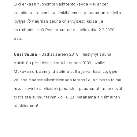
Ei ollenkaan huonompi vaihtoehto käydä Meilahden
kauniissa maisemissa lenkillä ennen puusaunan kosteita
löylyjä 🙂 Kaurilan sauna on erityisesti kissa- ja
koiraihmisille <3 Psst. saunassa huoltokatko 2.2.2020
asti.
Uusi Sauna
– Jätkäsaareen 2018 ilmestynyt sauna
päivittää perinteisen korttelisaunan 2000-luvulle!
Mukavan urbaani yhdistelmä uutta ja vanhaa. Löylyjen
välissä pääsee vilvoittelemaan terassille ja tiloissa toimii
myös ravintola. Miesten ja naisten puusaunat lämpenevät
tiistaista sunnuntaihin klo 16-23. Maanantaisin ilmainen
sähkösauna!