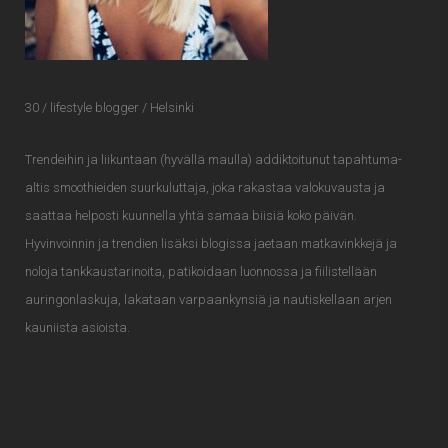
30 / lifestyle blogger / Helsinki
Trendeihin ja liikuntaan (hyvällä maulla) addiktoitunut tapahtuma-
altis smoothieiden suurkuluttaja, joka rakastaa valokuvausta ja
saattaa helposti kuunnella yhtä samaa biisiä koko päivän.
Hyvinvoinnin ja trendien lisäksi blogissa jaetaan matkavinkkejä ja
noloja tankkaustarinoita, patikoidaan luonnossa ja fiilistellään
auringonlaskuja, lakataan varpaankynsiä ja nautiskellaan arjen
kauniista asioista.