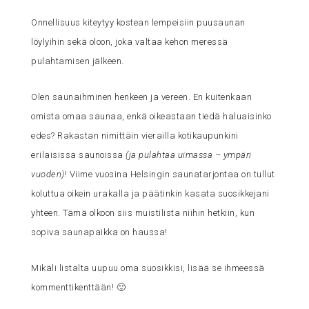
Onnellisuus kiteytyy kostean lempeisiin puusaunan
löylyihin sekä oloon, joka valtaa kehon meressä
pulahtamisen jälkeen.
Olen saunaihminen henkeen ja vereen. En kuitenkaan
omista omaa saunaa, enkä oikeastaan tiedä haluaisinko
edes? Rakastan nimittäin vierailla kotikaupunkini
erilaisissa saunoissa
(ja pulahtaa uimassa – ympäri
vuoden)
! Viime vuosina Helsingin saunatarjontaa on tullut
koluttua oikein urakalla ja päätinkin kasata suosikkejani
yhteen. Tämä olkoon siis muistilista niihin hetkiin, kun
sopiva saunapaikka on haussa!
Mikäli listalta uupuu oma suosikkisi, lisää se ihmeessä
kommenttikenttään! 🙂