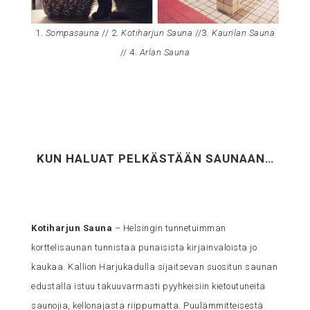
1.
Sompasauna
// 2.
Kotiharjun Sauna
//3.
Kaurilan Sauna
// 4.
Arlan Sauna
KUN HALUAT PELKÄSTÄÄN SAUNAAN…
Kotiharjun Sauna
– Helsingin tunnetuimman
korttelisaunan tunnistaa punaisista kirjainvaloista jo
kaukaa. Kallion Harjukadulla sijaitsevan suositun saunan
edustalla istuu takuuvarmasti pyyhkeisiin kietoutuneita
saunojia, kellonajasta riippumatta. Puulämmitteisestä