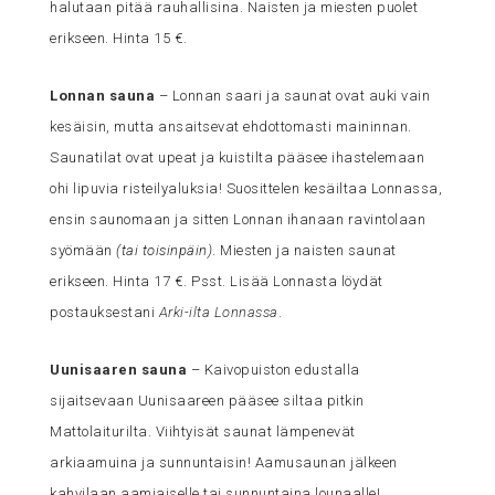
halutaan pitää rauhallisina. Naisten ja miesten puolet
erikseen. Hinta 15 €.
Lonnan sauna
– Lonnan saari ja saunat ovat auki vain
kesäisin, mutta ansaitsevat ehdottomasti maininnan.
Saunatilat ovat upeat ja kuistilta pääsee ihastelemaan
ohi lipuvia risteilyaluksia! Suosittelen kesäiltaa Lonnassa,
ensin saunomaan ja sitten Lonnan ihanaan ravintolaan
syömään
(tai toisinpäin)
. Miesten ja naisten saunat
erikseen. Hinta 17 €. Psst. Lisää Lonnasta löydät
postauksestani
Arki-ilta Lonnassa
.
Uunisaaren sauna
– Kaivopuiston edustalla
sijaitsevaan Uunisaareen pääsee siltaa pitkin
Mattolaiturilta. Viihtyisät saunat lämpenevät
arkiaamuina ja sunnuntaisin! Aamusaunan jälkeen
kahvilaan aamiaiselle tai sunnuntaina lounaalle!