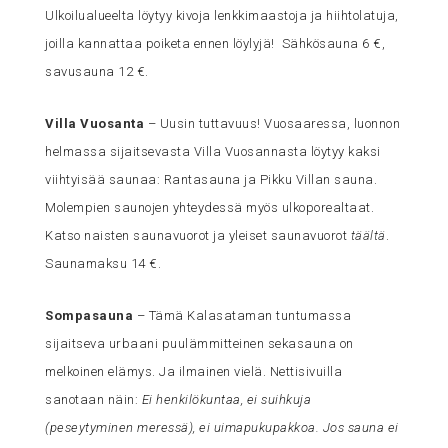
Ulkoilualueelta löytyy kivoja lenkkimaastoja ja hiihtolatuja,
joilla kannattaa poiketa ennen löylyjä! Sähkösauna 6 €,
savusauna 12 €.
Villa Vuosanta
– Uusin tuttavuus! Vuosaaressa, luonnon
helmassa sijaitsevasta Villa Vuosannasta löytyy kaksi
viihtyisää saunaa: Rantasauna ja Pikku Villan sauna.
Molempien saunojen yhteydessä myös ulkoporealtaat.
Katso naisten saunavuorot ja yleiset saunavuorot
täältä
.
Saunamaksu 14 €.
Sompasauna
– Tämä Kalasataman tuntumassa
sijaitseva urbaani puulämmitteinen sekasauna on
melkoinen elämys. Ja ilmainen vielä. Nettisivuilla
sanotaan näin:
Ei henkilökuntaa, ei suihkuja
(peseytyminen meressä), ei uimapukupakkoa. Jos sauna ei