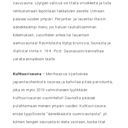
savusauna. Löylyjen välissä voi tilata virvokkeita ja tulla
rentoutumaan lepotilaan takkatulen äärelle. Uimaan
pääsee vuoden ympäri. Perjantai- ja lauantai-iltaisin
äänekkäämpi meno, jos haluat rauhallisemman
kokemuksen, suosittelen arkea tai lauantain
aamusaunaa! Ravintolasta löytyy brunssia, lounasta ja
illallista! Hinta n. 19 €. Psst. Saunavuoro kannattaa
varata ennakkoon
täältä
.
Kulttuurisauna
– Merihaassa sijaitsevaa
japanilaishenkistä saunaa ja kahvilaa pitää pariskunta,
joka on myös 2013 valmistuneen tyylikkään
Kulttuurisaunan suunnitellut! Saunalta pääsee
pulahtamaan mereen ympäri vuoden. Kulttuurisauna
eroaa tyypillisestä “äänekkäästä suomisaunasta”: yli
kolmen hengen seurueita ei oteta vastaan, koska tilat