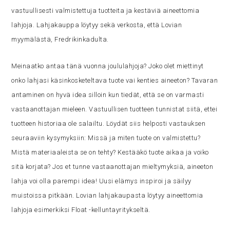
vastuullisesti valmistettuja tuotteita ja kestäviä aineettomia
lahjoja. Lahjakauppa löytyy sekä verkosta, että Lovian
myymälästä, Fredrikinkadulta.
Meinaatko antaa tänä vuonna joululahjoja? Joko olet miettinyt
onko lahjasi käsinkosketeltava tuote vai kenties aineeton? Tavaran
antaminen on hyvä idea silloin kun tiedät, että se on varmasti
vastaanottajan mieleen. Vastuullisen tuotteen tunnistat siitä, ettei
tuotteen historiaa ole salailtu. Löydät siis helposti vastauksen
seuraaviin kysymyksiin: Missä ja miten tuote on valmistettu?
Mistä materiaaleista se on tehty? Kestääkö tuote aikaa ja voiko
sitä korjata? Jos et tunne vastaanottajan mieltymyksiä, aineeton
lahja voi olla parempi idea! Uusi elämys inspiroi ja säilyy
muistoissa pitkään. Lovian lahjakaupasta löytyy aineettomia
lahjoja esimerkiksi Float -kelluntayritykseltä.