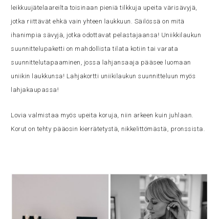
leikkuujätelaareilta toisinaan pieniä tilkkuja upeita värisävyjä,
jotka riittävät ehkä vain yhteen laukkuun. Säilössä on mitä
ihanimpia sävyjä, jotka odottavat pelastajaansa! Uniikkilaukun
suunnittelupaketti on mahdollista tilata kotiin tai varata
suunnittelutapaaminen, jossa lahjansaaja pääsee luomaan
uniikin laukkunsa! Lahjakortti uniikilaukun suunnitteluun myös
lahjakaupassa!
Lovia valmistaa myös upeita koruja, niin arkeen kuin juhlaan.
Korut on tehty pääosin kierrätetystä, nikkelittömästä, pronssista.