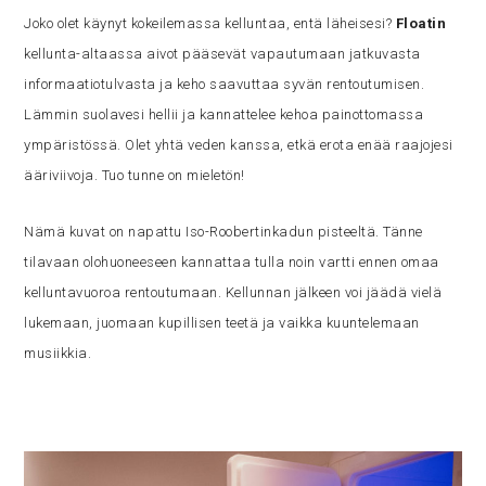
Joko olet käynyt kokeilemassa kelluntaa, entä läheisesi?
Floatin
kellunta-altaassa aivot pääsevät vapautumaan jatkuvasta
informaatiotulvasta ja keho saavuttaa syvän rentoutumisen.
Lämmin suolavesi hellii ja kannattelee kehoa painottomassa
ympäristössä. Olet yhtä veden kanssa, etkä erota enää raajojesi
ääriviivoja. Tuo tunne on mieletön!
Nämä kuvat on napattu Iso-Roobertinkadun pisteeltä. Tänne
tilavaan olohuoneeseen kannattaa tulla noin vartti ennen omaa
kelluntavuoroa rentoutumaan. Kellunnan jälkeen voi jäädä vielä
lukemaan, juomaan kupillisen teetä ja vaikka kuuntelemaan
musiikkia.