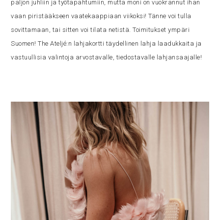
paljon juhliin ja työtapahtumiin, mutta moni on vuokrannut ihan
vaan piristääkseen vaatekaappiaan viikoksi! Tänne voi tulla
sovittamaan, tai sitten voi tilata netistä. Toimitukset ympäri
Suomen! The Ateljé:n lahjakortti täydellinen lahja laadukkaita ja
vastuullisia valintoja arvostavalle, tiedostavalle lahjansaajalle!