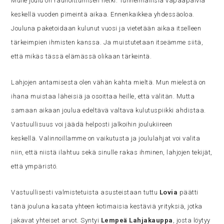
Mulle joulu on rauhoittumisen hetki. Tunnelmallisia vapaapäiviä
keskellä vuoden pimeintä aikaa. Ennenkaikkea yhdessäoloa.
Jouluna paketoidaan kulunut vuosi ja vietetään aikaa itselleen
tärkeimpien ihmisten kanssa. Ja muistutetaan itseämme siitä,
että mikäs tässä elämässä olikaan tärkeintä.
Lahjojen antamisesta olen vähän kahta mieltä. Mun mielestä on
ihana muistaa läheisiä ja osoittaa heille, että välitän. Mutta
samaan aikaan joulua edeltävä valtava kulutuspiikki ahdistaa.
Vastuullisuus voi jäädä helposti jalkoihin joulukiireen
keskellä. Valinnoillamme on vaikutusta ja joululahjat voi valita
niin, että niistä ilahtuu sekä sinulle rakas ihminen, lahjojen tekijät,
että ympäristö.
Vastuullisesti valmistetuista asusteistaan tuttu
Lovia
päätti
tänä jouluna kasata yhteen kotimaisia kestäviä yrityksiä, jotka
jakavat yhteiset arvot. Syntyi
Lempeä Lahjakauppa
, josta löytyy