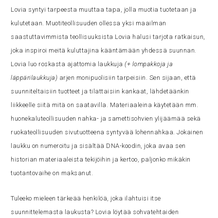
Lovia syntyi tarpeesta muuttaa tapa, jolla muotia tuotetaan ja
kulutetaan. Muotiteollisuuden ollessa yksi maailman
saastuttavimmista teollisuuksista Lovia halusi tarjota ratkaisun,
joka inspiroi meitä kuluttajina kääntämään yhdessä suunnan.
Lovia luo roskasta ajattomia laukkuja
(+ lompakkoja ja
läppärilaukkuja)
arjen monipuolisiin tarpeisiin. Sen sijaan, että
suunniteltaisiin tuotteet ja tilattaisiin kankaat, lähdetäänkin
liikkeelle siitä mitä on saatavilla. Materiaaleina käytetään mm.
huonekaluteollisuuden nahka- ja samettisohvien ylijäämää sekä
ruokateollisuuden sivutuotteena syntyvää lohennahkaa. Jokainen
laukku on numeroitu ja sisältää DNA-koodin, joka avaa sen
historian materiaaleista tekijöihin ja kertoo, paljonko mikäkin
tuotantovaihe on maksanut.
Tuleeko mieleen tärkeää henkilöä, joka ilahtuisi itse
suunnittelemasta laukusta? Lovia löytää sohvatehtaiden