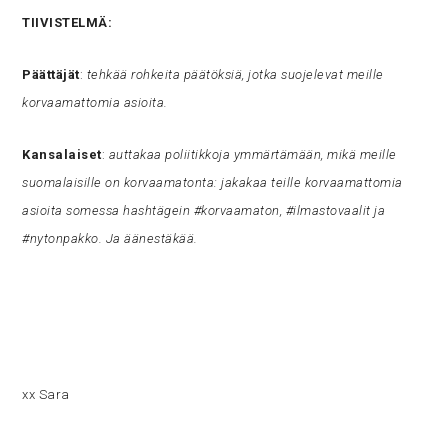
TIIVISTELMÄ:
Päättäjät
:
tehkää rohkeita päätöksiä, jotka suojelevat meille
korvaamattomia asioita.
Kansalaiset
:
auttakaa poliitikkoja ymmärtämään, mikä meille
suomalaisille on korvaamatonta: jakakaa teille korvaamattomia
asioita somessa hashtägein #korvaamaton, #ilmastovaalit ja
#nytonpakko. Ja äänestäkää.
xx Sara