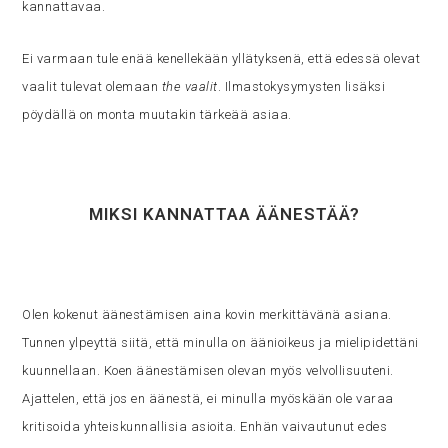
kannattavaa.
Ei varmaan tule enää kenellekään yllätyksenä, että edessä olevat
vaalit tulevat olemaan
the vaalit
. Ilmastokysymysten lisäksi
pöydällä on monta muutakin tärkeää asiaa.
MIKSI KANNATTAA ÄÄNESTÄÄ?
Olen kokenut äänestämisen aina kovin merkittävänä asiana.
Tunnen ylpeyttä siitä, että minulla on äänioikeus ja mielipidettäni
kuunnellaan. Koen äänestämisen olevan myös velvollisuuteni.
Ajattelen, että jos en äänestä, ei minulla myöskään ole varaa
kritisoida yhteiskunnallisia asioita. Enhän vaivautunut edes