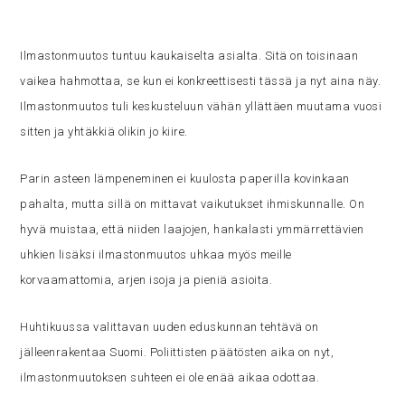
Ilmastonmuutos tuntuu kaukaiselta asialta. Sitä on toisinaan
vaikea hahmottaa, se kun ei konkreettisesti tässä ja nyt aina näy.
Ilmastonmuutos tuli keskusteluun vähän yllättäen muutama vuosi
sitten ja yhtäkkiä olikin jo kiire.
Parin asteen lämpeneminen ei kuulosta paperilla kovinkaan
pahalta, mutta sillä on mittavat vaikutukset ihmiskunnalle. On
hyvä muistaa, että niiden laajojen, hankalasti ymmärrettävien
uhkien lisäksi ilmastonmuutos uhkaa myös meille
korvaamattomia, arjen isoja ja pieniä asioita.
Huhtikuussa valittavan uuden eduskunnan tehtävä on
jälleenrakentaa Suomi. Poliittisten päätösten aika on nyt,
ilmastonmuutoksen suhteen ei ole enää aikaa odottaa.