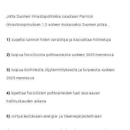
Jotta Suomen ilmastopolitiikka saadaan Pariisin
ilmastosopimuksen 1,5 asteen mukaiseksi Suomen pitää….
1)
suojella luonnon hiilen varastoja ja kasvattaa hiilinieluja
2)
luopua fossiilisista polttoaineista vuoteen 2035 mennessä
3)
luopua kivihiilestä, öljylämmityksestä ja turpeesta vuoteen
2025 mennessä
4)
lopettaa fossiilisten polttoaineiden tuet seuraavan
hallituskauden aikana
5)
siirtyä kestävään energia- ja liikennejärjestelmään