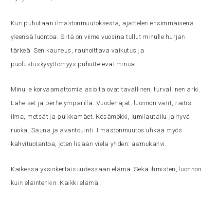
Kun puhutaan ilmastonmuutoksesta, ajattelen ensimmäisenä
yleensä luontoa. Siitä on viime vuosina tullut minulle hurjan
tärkeä. Sen kauneus, rauhoittava vaikutus ja
puolustuskyvyttömyys puhuttelevat minua.
Minulle korvaamattomia asioita ovat tavallinen, turvallinen arki.
Läheiset ja perhe ympärillä. Vuodenajat, luonnon värit, raitis
ilma, metsät ja pulkkamäet. Kesämökki, lumilautailu ja hyvä
ruoka. Sauna ja avantouinti. Ilmastonmuutos uhkaa myös
kahvituotantoa, joten lisään vielä yhden: aamukahvi.
Kaikessa yksinkertaisuudessaan elämä. Sekä ihmisten, luonnon
kuin eläintenkin. Kaikki elämä.