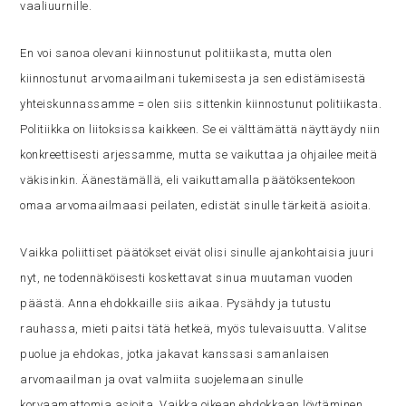
vaaliuurnille.
En voi sanoa olevani kiinnostunut politiikasta, mutta olen
kiinnostunut arvomaailmani tukemisesta ja sen edistämisestä
yhteiskunnassamme = olen siis sittenkin kiinnostunut politiikasta.
Politiikka on liitoksissa kaikkeen. Se ei välttämättä näyttäydy niin
konkreettisesti arjessamme, mutta se vaikuttaa ja ohjailee meitä
väkisinkin. Äänestämällä, eli vaikuttamalla päätöksentekoon
omaa arvomaailmaasi peilaten, edistät sinulle tärkeitä asioita.
Vaik­ka po­liit­ti­set pää­tök­set ei­vät oli­si si­nul­le ajan­koh­tai­sia juu­ri
nyt, ne todennäköisesti kos­ket­ta­vat sinua muutaman vuoden
päästä. Anna ehdokkaille siis aikaa. Pysähdy ja tutustu
rauhassa, mieti paitsi tätä hetkeä, myös tulevaisuutta. Valitse
puolue ja ehdokas, jotka jakavat kanssasi samanlaisen
arvomaailman ja ovat valmiita suojelemaan sinulle
korvaamattomia asioita. Vaikka oikean ehdokkaan löytäminen