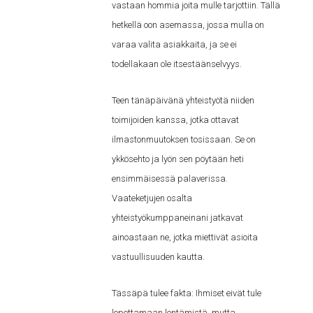
vastaan hommia joita mulle tarjottiin. Tällä
hetkellä oon asemassa, jossa mulla on
varaa valita asiakkaita, ja se ei
todellakaan ole itsestäänselvyys.
Teen tänäpäivänä yhteistyötä niiden
toimijoiden kanssa, jotka ottavat
ilmastonmuutoksen tosissaan. Se on
ykkösehto ja lyön sen pöytään heti
ensimmäisessä palaverissa.
Vaateketjujen osalta
yhteistyökumppaneinani jatkavat
ainoastaan ne, jotka miettivät asioita
vastuullisuuden kautta.
Tässäpä tulee fakta: Ihmiset eivät tule
lopettamaan lentämistä, mutta