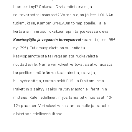
tilanteeni nyt? Onkohan D-vitamiini arvoni ja
rautavarastoni nousseet? Varasin ajan jälleen LOUNAn
tutkimuksiin, Kampin SYNLABin toimipisteelle. Tällä
kertaa silmiini osui lokakuun ajan tarjouksessa oleva
Kasvissyöjän ja vegaanin terveysarvot
-paketti (
norm 98€
nyt 79€). Tutkimuspaketti on suunniteltu
kasvispainotteista tai vegaanista ruokavaliota
noudattaville. Nämä verikokeet kertovat saatko ruoasta
tarpeellisen määrän valkuaisaineita, rasvoja,
hiilihydraatteja, rautaa sekä B12- ja D-vitamiineja.
Pakettiin sisältyy lisäksi rautavaraston eli ferritiinin
mittaus. Kuten edellinen, myös tämä tutkimus vaati 10-
12h paaston. Verikokeet varataan aamulle ja paasto
aloitetaan edellisenä iltana.