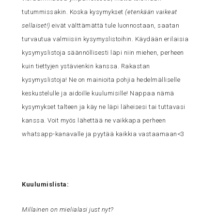
tutummissakin. Koska kysymykset
(etenkään vaikeat
sellaiset!)
eivät välttämättä tule luonnostaan, saatan
turvautua valmiisiin kysymyslistoihin. Käydään erilaisia
kysymyslistoja säännöllisesti läpi niin miehen, perheen
kuin tiettyjen ystävienkin kanssa. Rakastan
kysymyslistoja! Ne on mainioita pohjia hedelmälliselle
keskustelulle ja aidoille kuulumisille! Nappaa nämä
kysymykset talteen ja käy ne läpi läheisesi tai tuttavasi
kanssa. Voit myös lähettää ne vaikkapa perheen
whatsapp-kanavalle ja pyytää kaikkia vastaamaan<3
Kuulumislista:
Millainen on mielialasi just nyt?