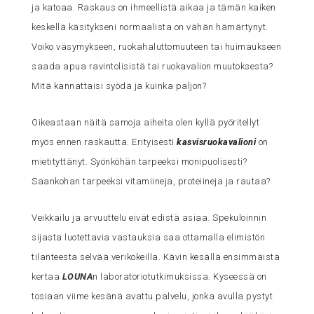
ja katoaa. Raskaus on ihmeellistä aikaa ja tämän kaiken
keskellä käsitykseni normaalista on vähän hämärtynyt.
Voiko väsymykseen, ruokahaluttomuuteen tai huimaukseen
saada apua ravintolisistä tai ruokavalion muutoksesta?
Mitä kannattaisi syödä ja kuinka paljon?
Oikeastaan näitä samoja aiheita olen kyllä pyöritellyt
myös ennen raskautta. Erityisesti
kasvisruokavalioni
on
mietityttänyt. Syönköhän tarpeeksi monipuolisesti?
Saankohan tarpeeksi vitamiineja, proteiineja ja rautaa?
Veikkailu ja arvuuttelu eivät edistä asiaa. Spekuloinnin
sijasta luotettavia vastauksia saa ottamalla elimistön
tilanteesta selvää verikokeilla. Kävin kesällä ensimmäistä
kertaa
LOUNA
n laboratoriotutkimuksissa. Kyseessä on
tosiaan viime kesänä avattu palvelu, jonka avulla pystyt