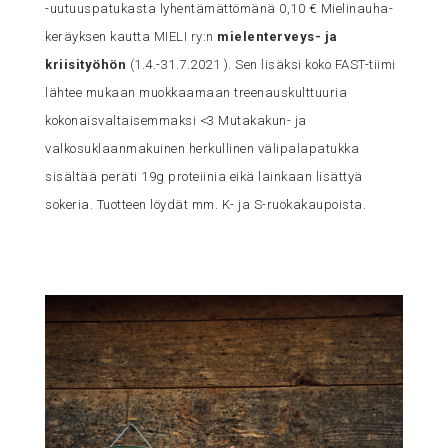
-uutuuspatukasta lyhentämättömänä 0,10 € Mielinauha-
keräyksen kautta
MIELI ry:n
mielenterveys- ja
kriisityöhön
(1.4.-31.7.2021 ). Sen lisäksi koko FAST-tiimi
lähtee mukaan muokkaamaan treenauskulttuuria
kokonaisvaltaisemmaksi <3 Mutakakun- ja
valkosuklaanmakuinen herkullinen välipalapatukka
sisältää peräti 19g proteiinia eikä lainkaan lisättyä
sokeria. Tuotteen löydät mm. K- ja S-ruokakaupoista.