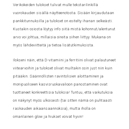
Verikokeiden tulokset tulivat mulle tekstarilinkillä
vuorokauden sisällä näytteenotosta. Sisään kirjaudutaan
pankkitunnuksilla ja tulokset on esitelty ihanan selkeästi.
Kustakin osiosta löytyy info siitä mistä kohonnut/alentunut
arvo voi johtua, millaisia oireita siihen liittyy. Mukana on
myös lähdeviitteitä ja tietoa lisätutkimuksista.
Ilokseni näin, että D-vitamiini ja ferritiini olivat palautuneet
viitearvoihin ja tulokset olivat muiltakin osin just niin kuin
pitääkin. Säännöllisten ravintolisien aloittaminen ja
monipuoliseen kasvisruokavalioon panostaminen ovat
tuottaneet konkreettisia tuloksia! Tuntuu, että vaikutuksia
on näkynyt myös ulkoisesti (tai sitten nämä on puhtaasti
raskauden aikaansaannoksia), mutta iholla on
omanlainen glow ja hiukset voivat hyvin!