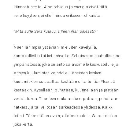
kiinnostuneelta. Aina rohkeus ja energia eivät riitä
rehellisyyteen, ei ellei minua erikseen rohkaista.
“Mitä sulle Sara kuuluu, silleen ihan oikeasti?”
Näen lähimpiä ystäviäni mieluiten kävelyillä,
rantakallioilla tai kotisohvalla. Sellaisessa rauhallisessa
ympäristössä, joka on antoisa avoimelle keskustelulle ja
aitojen kuulumisten vaihdolle. Läheisten kesken
kuulumiskierros saattaa kestää monta tuntia. Yleensä
kestääkin. Kysellään, puhutaan, kuunnellaan ja jaetaan
vertaistukea. Tilanteen mukaan tsempataan, pohditaan
ratkaisuja tai vellotaan surkeudessa yhdessä. Kaikki
toimii. Tärkeintä on avoin, aito keskustelu. Se puhdistaa
joka kerta.