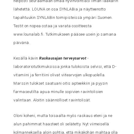
helposti seuraamaan omaa hyvinvointiasi ilman lääkärin
lähetettä. LOUNA on osa SYNLABia ja näytteenotto
tapahtuukin SYNLABin toimipisteissä ympäri Suomen.
Testit on nopea ostaa ja varata osoitteesta
www.lounalab.fi. Tutkimukseen pääsee usein jo samana
päivänä.
Kesällä kävin
Raskausajan terveysarvot
-
laboratoriotutkimuksissa jonka tuloksista selvisi, että D-
vitamiini ja ferritiini olivat viitearvojen ulkopuolella.
Marssin tulokset saatuani oitis apteekkiin ja pyysin
farmaseutilta apua minulle sopivien ravintolisien
valintaan. Aloitin säännölliset ravintolisät.
Oloni koheni, mutta toisaalta myös raskaus eteni ja ne
alun pahimmat haasteet oli selätetty. Nyt viimeisellä
kolmanneksella aloin pohtia, että mikäköhän mahtaa olla