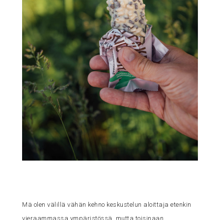
Mä olen välillä vähän kehno keskustelun aloittaja etenkin
vieraammassa ympäristössä, mutta toisinaan