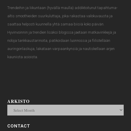
Trendeihin ja liikuntaan (hyvällä maulla) addiktoitunut tapahtuma-
altis smoothieiden suurkuluttaja, joka rakastaa valokuvausta ja
saattaa helposti kuunnella yhtä samaa biisiä koko päivän.
Hyvinvoinnin ja trendien lisäksi blogissa jaetaan matkavinkkejä ja
noloja tankkaustarinoita, patikoidaan luonnossa ja fiilistellään
auringonlaskuja, lakataan varpaankynsiä ja nautiskellaan arjen
kauniista asioista.
ARKISTO
CONTACT