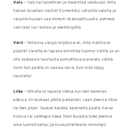
Valo
– Valo luo tunnelman ja määrittää valokuvan. Mitä
haluan kuvallasi viestiä? Esimerkiksi vahvoilla valoilla ja
varjoilla kuvaan saa monesti dramaattisuutta, pehmeä
valo taas luo rauhaa ja seesteisyyttä.
Värit
– Millaisia sävyjä miljöössä on, mitä mallilla on
päällä? Väreillä on tapana kiinnittää huomio! Välillä se voi
olla vaaleasta taustasta ponnahtava punainen, välillä
toimii kun päällä on samaa väriä, kuin mitä löytyy
taustalta!
Liike
– Minulla on tapana liikkua kun olen kameran
edessä. En koskaan jökötä paikallani, vaan yleensä liikun
tai teen jotain. Saatan kävellä, käännellä päätä, haroa
hiuksia tai vaikkapa lukea. Näin kuvasta tulee yleensä
aina luonnollisempi
(ja kuvaustilanteesta rennompi).