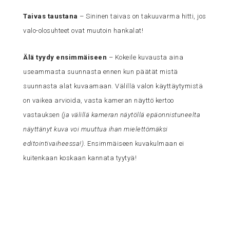
Taivas taustana
– Sininen taivas on takuuvarma hitti, jos
valo-olosuhteet ovat muutoin hankalat!
Älä tyydy ensimmäiseen
– Kokeile kuvausta aina
useammasta suunnasta ennen kun päätät mistä
suunnasta alat kuvaamaan. Välillä valon käyttäytymistä
on vaikea arvioida, vasta kameran näyttö kertoo
vastauksen
(ja välillä kameran näytöllä epäonnistuneelta
näyttänyt kuva voi muuttua ihan mielettömäksi
editointivaiheessa!)
. Ensimmäiseen kuvakulmaan ei
kuitenkaan koskaan kannata tyytyä!