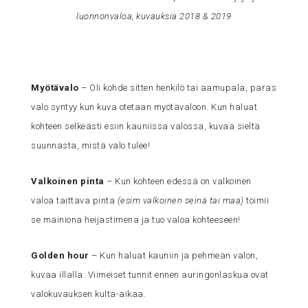
luonnonvaloa, kuvauksia 2018 & 2019
Myötävalo
– Oli kohde sitten henkilö tai aamupala, paras
valo syntyy kun kuva otetaan myötävaloon. Kun haluat
kohteen selkeästi esiin kauniissa valossa, kuvaa sieltä
suunnasta, mistä valo tulee!
Valkoinen pinta
– Kun kohteen edessä on valkoinen
valoa taittava pinta
(esim valkoinen seinä tai maa)
toimii
se mainiona heijastimena ja tuo valoa kohteeseen!
Golden hour
– Kun haluat kauniin ja pehmeän valon,
kuvaa illalla. Viimeiset tunnit ennen auringonlaskua ovat
valokuvauksen kulta-aikaa.