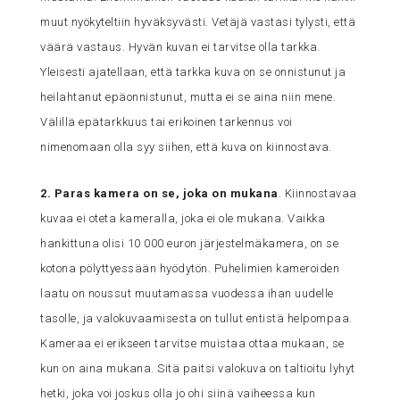
muut nyökyteltiin hyväksyvästi. Vetäjä vastasi tylysti, että
väärä vastaus. Hyvän kuvan ei tarvitse olla tarkka.
Yleisesti ajatellaan, että tarkka kuva on se onnistunut ja
heilahtanut epäonnistunut, mutta ei se aina niin mene.
Välillä epätarkkuus tai erikoinen tarkennus voi
nimenomaan olla syy siihen, että kuva on kiinnostava.
2. Paras kamera on se, joka on mukana
. Kiinnostavaa
kuvaa ei oteta kameralla, joka ei ole mukana. Vaikka
hankittuna olisi 10 000 euron järjestelmäkamera, on se
kotona pölyttyessään hyödytön. Puhelimien kameroiden
laatu on noussut muutamassa vuodessa ihan uudelle
tasolle, ja valokuvaamisesta on tullut entistä helpompaa.
Kameraa ei erikseen tarvitse muistaa ottaa mukaan, se
kun on aina mukana. Sitä paitsi valokuva on taltioitu lyhyt
hetki, joka voi joskus olla jo ohi siinä vaiheessa kun