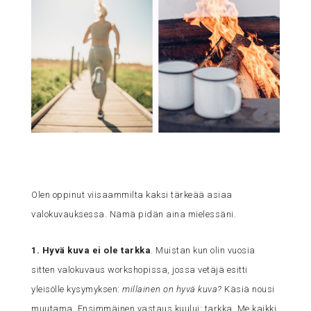
Olen oppinut viisaammilta kaksi tärkeää asiaa
valokuvauksessa. Nämä pidän aina mielessäni.
1. Hyvä kuva ei ole tarkka
. Muistan kun olin vuosia
sitten valokuvaus workshopissa, jossa vetäjä esitti
yleisölle kysymyksen:
millainen on hyvä kuva?
Käsiä nousi
muutama. Ensimmäinen vastaus kuului: tarkka. Me kaikki