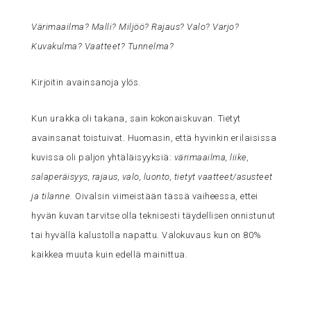
Värimaailma? Malli? Miljöö? Rajaus? Valo? Varjo?
Kuvakulma? Vaatteet? Tunnelma?
Kirjoitin avainsanoja ylös.
Kun urakka oli takana, sain kokonaiskuvan. Tietyt
avainsanat toistuivat. Huomasin, että hyvinkin erilaisissa
kuvissa oli paljon yhtäläisyyksiä:
värimaailma, liike,
salaperäisyys, rajaus, valo, luonto, tietyt vaatteet/asusteet
ja tilanne.
Oivalsin viimeistään tässä vaiheessa, ettei
hyvän kuvan tarvitse olla teknisesti täydellisen onnistunut
tai hyvällä kalustolla napattu. Valokuvaus kun on 80%
kaikkea muuta kuin edellä mainittua.