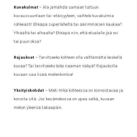
Kuvakulmat
– Älä jämähdä samaan tuttuun
kuvaussuuntaan tai -etäisyyteen, vaihtele kuvakulmia
rohkeasti! Ehkäpä superläheltä tai äärimmäisen kaukaa?
Ylhäältä tai alhaalta? Ehkäpä niin, että etualalle jää ovi
tai puun oksa?
Rajaukset
– Tarvitseeko kohteen olla välttämättä keskellä
kuvaa? Tai tarvitseeko koko naaman näkyä? Rajauksilla
kuvaan saa lisää mielenkiintoa!
Yksityiskohdat
– Mieti mikä kohteessa on kiinnostavaa ja
korosta sitä. Jos kesämekossa on upea selkä, kuvaan
mekon yleensä takaapäin.