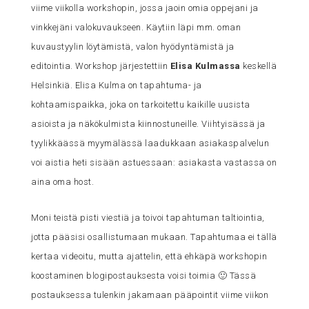
viime viikolla workshopin, jossa jaoin omia oppejani ja
vinkkejäni valokuvaukseen. Käytiin läpi mm. oman
kuvaustyylin löytämistä, valon hyödyntämistä ja
editointia. Workshop järjestettiin
Elisa Kulmassa
keskellä
Helsinkiä. Elisa Kulma on tapahtuma- ja
kohtaamispaikka, joka on tarkoitettu kaikille uusista
asioista ja näkökulmista kiinnostuneille. Viihtyisässä ja
tyylikkäässä myymälässä laadukkaan asiakaspalvelun
voi aistia heti sisään astuessaan: asiakasta vastassa on
aina oma host.
Moni teistä pisti viestiä ja toivoi tapahtuman taltiointia,
jotta pääsisi osallistumaan mukaan. Tapahtumaa ei tällä
kertaa videoitu, mutta ajattelin, että ehkäpä workshopin
koostaminen blogipostauksesta voisi toimia 🙂 Tässä
postauksessa tulenkin jakamaan pääpointit viime viikon