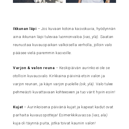
Ikkunan läpi
– Jos kuvaan kotona kasvokuvia, hyödynnän
aina ikkunan läpi tulevaa luonnonvaloa
(vas, ylä)
. Saatan
reunustaa kuvauspaikan valkoisella verholla, jolloin valo
pääsee vielä paremmin kasvoille.
Varjon & valon reuna
– Keskipäivän aurinko ei ole se
otollisin kuvausvalo. Kirkkaina päivinä etsin valon ja
varjon reunan, ja käyn varjon puolelle
(oik, ylä).
Valo tulee
pehmeästi kuvattavaan kohteeseen ja tuo värit hyvin esiin!
Kujat
– Aurinkoisena päivänä kujat ja kapeat kadut ovat
parhaita kuvausspotteja! Esimerkkikuvassa
(vas, ala)
kuja oli täynnä puita, jotka toivat kauniin valon!