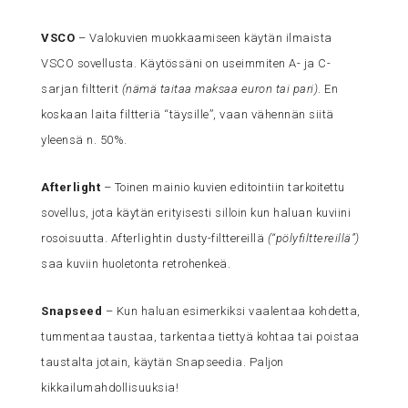
VSCO
– Valokuvien muokkaamiseen käytän ilmaista
VSCO sovellusta. Käytössäni on useimmiten A- ja C-
sarjan filtterit
(nämä taitaa maksaa euron tai pari)
. En
koskaan laita filtteriä “täysille”, vaan vähennän siitä
yleensä n. 50%.
Afterlight
– Toinen mainio kuvien editointiin tarkoitettu
sovellus, jota käytän erityisesti silloin kun haluan kuviini
rosoisuutta. Afterlightin dusty-filttereillä
(“pölyfilttereillä”)
saa kuviin huoletonta retrohenkeä.
Snapseed
– Kun haluan esimerkiksi vaalentaa kohdetta,
tummentaa taustaa, tarkentaa tiettyä kohtaa tai poistaa
taustalta jotain, käytän Snapseedia. Paljon
kikkailumahdollisuuksia!