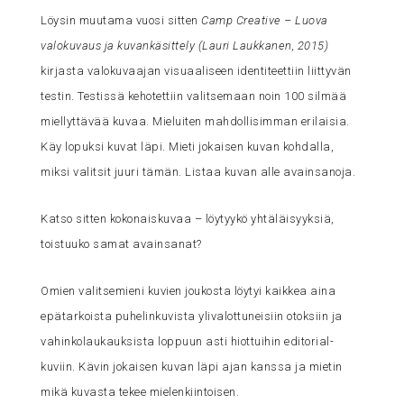
Löysin muutama vuosi sitten
Camp Creative – Luova
valokuvaus ja kuvankäsittely (Lauri Laukkanen, 2015)
kirjasta valokuvaajan visuaaliseen identiteettiin liittyvän
testin. Testissä kehotettiin valitsemaan noin 100 silmää
miellyttävää kuvaa. Mieluiten mahdollisimman erilaisia.
Käy lopuksi kuvat läpi. Mieti jokaisen kuvan kohdalla,
miksi valitsit juuri tämän. Listaa kuvan alle avainsanoja.
Katso sitten kokonaiskuvaa – löytyykö yhtäläisyyksiä,
toistuuko samat avainsanat?
Omien valitsemieni kuvien joukosta löytyi kaikkea aina
epätarkoista puhelinkuvista ylivalottuneisiin otoksiin ja
vahinkolaukauksista loppuun asti hiottuihin editorial-
kuviin. Kävin jokaisen kuvan läpi ajan kanssa ja mietin
mikä kuvasta tekee mielenkiintoisen.