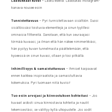
Laadukkaat kuvat
– Laatu edellä. Laadukas Instagram-
kanava nousee esiin
Tunnistettavuus
– Pyri tunnistettavaan sisältöön. Suosi
sisällöissäsi toistuvia elementtejä ja sinun tyylillesi
ominaisia filttereitä. Sanotaan, että kun seuraajasi
törmää kuvaasi, ja ilman että hän näkee nimimerkkiäsi,
hän pystyy kuvan tunnelmasta päättelemään, että
kyseessä on sinun kuvasi, ollaan jo tosi pitkällä.
Inhimillisyys & samaistuttavuus
– Ihmiset kaipaavat
ennen kaikkea inspiraatiota ja samaistuttavia
kokemuksia. Pyri tuomaan niitä kuviisi!
Tuo esiin arvojasi ja kiinnostuksen kohteitasi
– Jos
kuvaat aidosti sinua kiinnostavia kohteita ja nautit
tekemisestäsi, se välittyy kyllä ulkopuolelle. Jos sodit