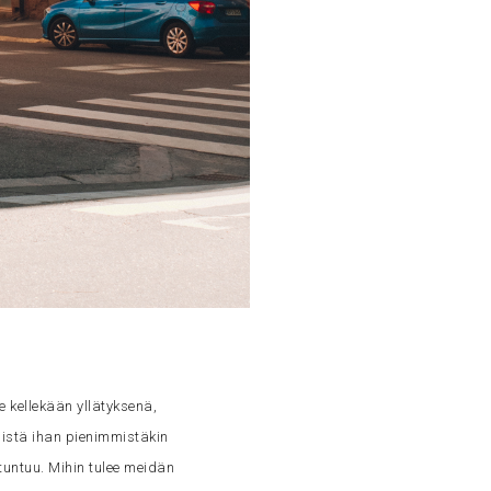
e kellekään yllätyksenä,
iistä ihan pienimmistäkin
tuntuu. Mihin tulee meidän