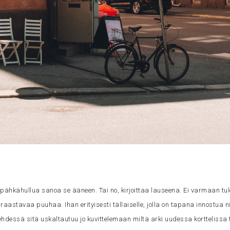
an pähkähullua sanoa se ääneen. Tai no, kirjoittaa lauseena. Ei varmaan tul
aastavaa puuhaa. Ihan erityisesti tällaiselle, jolla on tapana innostua n
ehdessä sitä uskaltautuu jo kuvittelemaan miltä arki uudessa korttelissa 