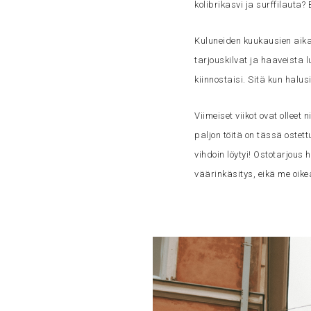
kolibrikasvi ja surffilauta
Kuluneiden kuukausien aikan
tarjouskilvat ja haaveista 
kiinnostaisi. Sitä kun halu
Viimeiset viikot ovat ollee
paljon töitä on tässä ostett
vihdoin löytyi! Ostotarjous h
väärinkäsitys, eikä me oi