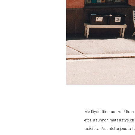
Me löydettiin uusi koti! Ih
että asunnon metsästys on r
asioista. Asuntotarjousta t