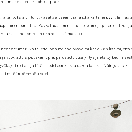
? Entä missä sijaitsee lähikauppa?
a tarjouksia on tullut väsättyä useampia ja joka kerta ne pyyntihinnasta
luopuminen romuttaa. Pakko tässä on miettiä neliöhintoja ja remonttikuluja
si vaan sen ihanan kodin (maksoi mitä maksoi).
t niin tapahtumarikkaita, ettei pää meinaa pysyä mukana. Sen lisäksi, että
u ja vuokrattu sijoituskämppiä, perustettu uusi yritys ja etsitty kuumeisesti
yväksyttiin eilen, ja tätä on edelleen vaikea uskoa todeksi. Näin jo untakin, 
keasti mitään kämppää saatu.