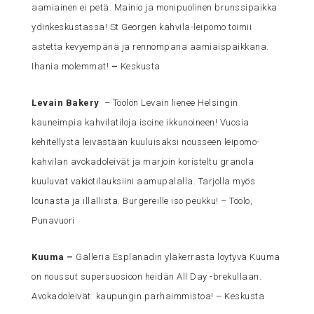
aamiainen ei petä. Mainio ja monipuolinen brunssipaikka
ydinkeskustassa! St Georgen kahvila-leipomo toimii
astetta kevyempänä ja rennompana aamiaispaikkana.
Ihania molemmat!
–
Keskusta
Levain Bakery
– Töölön Levain lienee Helsingin
kauneimpia kahvilatiloja isoine ikkunoineen! Vuosia
kehitellystä leivästään kuuluisaksi nousseen leipomo-
kahvilan avokadoleivät ja marjoin koristeltu granola
kuuluvat vakiotilauksiini aamupalalla. Tarjolla myös
lounasta ja illallista. Burgereille iso peukku! – Töölö,
Punavuori
Kuuma
–
Galleria Esplanadin yläkerrasta löytyvä Kuuma
on noussut supersuosioon heidän All Day -brekullaan.
Avokadoleivät kaupungin parhaimmistoa! – Keskusta