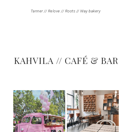
Tanner
//
Relove
//
Roots
//
Way bakery
KAHVILA // CAFÉ & BAR