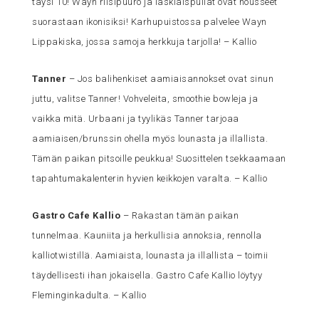
täysi 10! Wayn riisipuuro ja laskiaispullat ovat nousseet
suorastaan ikonisiksi! Karhupuistossa palvelee Wayn
Lippakiska, jossa samoja herkkuja tarjolla! – Kallio
Tanner
– Jos balihenkiset aamiaisannokset ovat sinun
juttu, valitse Tanner! Vohveleita, smoothie bowleja ja
vaikka mitä. Urbaani ja tyylikäs Tanner tarjoaa
aamiaisen/brunssin ohella myös lounasta ja illallista.
Tämän paikan pitsoille peukkua! Suosittelen tsekkaamaan
tapahtumakalenterin hyvien keikkojen varalta. – Kallio
Gastro Cafe Kallio
– Rakastan tämän paikan
tunnelmaa. Kauniita ja herkullisia annoksia, rennolla
kalliotwistillä. Aamiaista, lounasta ja illallista – toimii
täydellisesti ihan jokaisella. Gastro Cafe Kallio löytyy
Fleminginkadulta. – Kallio