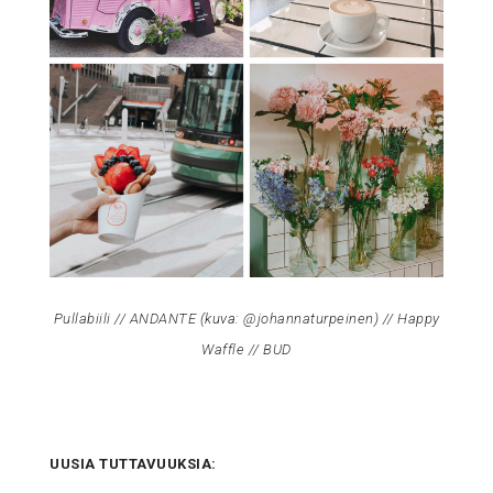
Pullabiili
//
ANDANTE
(kuva:
@johannaturpeinen
) //
Happy
Waffle
//
BUD
UUSIA TUTTAVUUKSIA: