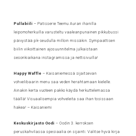
Pullabiili
– Patisserie Teemu Auran ihanilla
leipomoherkuilla varusteltu vaaleanpunainen pikkubussi
päivystää pk-seudulla milloin missäkin. Sympaattisen
biilin viikoittainen ajosuunnitelma julkaistaan
sesonkiaikana instagramissa ja nettisivuilla!
Happy Waffle
– Kaisaniemessä sijaitsevan
vohvelibaarin menu saa veden herahtamaan kielelle.
Ainakin kerta vuoteen pakko käydä herkuttelemassa
täällä! Visuaalisempia vohveleita saa ihan tosissaan
hakea! – Kaisaniemi
Keskuskirjasto Ood
i
– Oodin 3. kerroksen
peruskahvilassa spesiaalia on sijainti. Valitse hyvä kirja