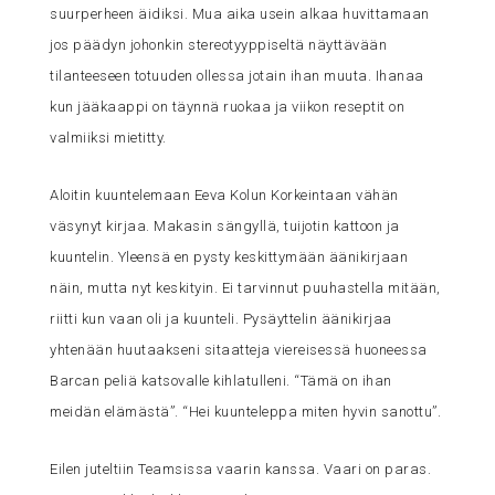
suurperheen äidiksi. Mua aika usein alkaa huvittamaan
jos päädyn johonkin stereotyyppiseltä näyttävään
tilanteeseen totuuden ollessa jotain ihan muuta. Ihanaa
kun jääkaappi on täynnä ruokaa ja viikon reseptit on
valmiiksi mietitty.
Aloitin kuuntelemaan Eeva Kolun Korkeintaan vähän
väsynyt kirjaa. Makasin sängyllä, tuijotin kattoon ja
kuuntelin. Yleensä en pysty keskittymään äänikirjaan
näin, mutta nyt keskityin. Ei tarvinnut puuhastella mitään,
riitti kun vaan oli ja kuunteli. Pysäyttelin äänikirjaa
yhtenään huutaakseni sitaatteja viereisessä huoneessa
Barcan peliä katsovalle kihlatulleni. “Tämä on ihan
meidän elämästä”. “Hei kuunteleppa miten hyvin sanottu”.
Eilen juteltiin Teamsissa vaarin kanssa. Vaari on paras.