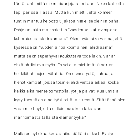
tämä tahti millä me minisarjoja ahmitaan. Ne on katsottu
läpi parissa illassa. Mutta kun miettii, että kolmeen
tuntiin mahtuu helposti 5 jaksoa niin ei se ole niin paha.
Pohjolan lakia mainostettiin “vuoden koukuttavimpana
kotimaisena lakidraamana”. Olen myös aika varma, että
kyseessä on “vuoden ainoa kotimainen lakidraama”,
mutta se on superhyvä! Koukuttava todellakin. Vähän
ehkä ahdistava myös. En voi olla miettimättä sarjan
henkilöhahmojen työtahtia. On menestystä, rahaa ja
hienot kämpät, joissa tosin ei ehdi viettää aikaa, koska
kaikki aika menee toimistolla, yöt ja päivät. Kuulumisia
kysyttäessä on aina työkiireitä ja stressiä. Sitä tässä olen
vaan miettinyt, että milloin me oikein lakataan
ihannoimasta tällaista elämäntyyliä?
Mulla on nyt ekaa kertaa aikuisiälläni sukset! Pystyn