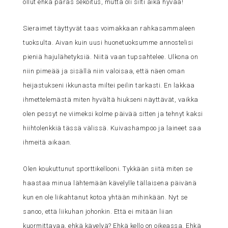
ollut ehkä paras sekoitus, mutta oli silti aika hyvää!
Sieraimet täyttyvät taas voimakkaan rahkasammaleen
tuoksulta. Aivan kuin uusi huonetuoksumme annostelisi
pieniä hajulähetyksiä. Niitä vaan tupsahtelee. Ulkona on
niin pimeää ja sisällä niin valoisaa, että näen oman
heijastukseni ikkunasta miltei peilin tarkasti. En lakkaa
ihmettelemästä miten hyvältä hiukseni näyttävät, vaikka
olen pessyt ne viimeksi kolme päivää sitten ja tehnyt kaksi
hiihtolenkkiä tässä välissä. Kuivashampoo ja laineet saa
ihmeitä aikaan.
Olen koukuttunut sporttikellooni. Tykkään siitä miten se
haastaa minua lähtemään kävelylle tällaisena päivänä
kun en ole liikahtanut kotoa yhtään mihinkään. Nyt se
sanoo, että liikuhan johonkin. Että ei mitään liian
kuormittavaa, ehkä kävelyä? Ehkä kello on oikeassa. Ehkä