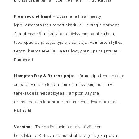
brunssitapahtumia. Todellinen helmi! – Puu-Käpylä
Flea second hand
–
Uusi ihana Flea ilmestyi
loppuvuodesta Iso-Roobertinkadulle. Helsingin parhaan
2hand-myymälän kahvilasta löytyy mm. acai-kulhoja,
tuoprepuuroa ja täytettyjä croisantteja. Aamiaisen kylkeen
tietysti kierros rekeillä. Täältä löytyy niin upeita juttuja! –
Punavuori
Hampton Bay & Brunssipojat
– Brunssipoikien herkkuja
on päästy maistelemaan milloin missäkin, mutta nyt
talvikaudella heidät löytää Hampton Bay:stä.
Brunssipoikien
lauantaibrunssin menun löydät täältä. –
Hietalahti
Version
– Trendikäs ravintola ja ystävällinen
henkilökunta.Kattava aamiaisbuffa tarjolla joka päivä!