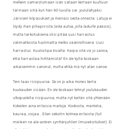
melkein samaistumaan isän sataan kertaan kuultuun
tarinaan siitä kun hän 60-luvulla sai joululahjaksi
Järvisen kilpasukset ja meinasi seota onnesta. Latuja ei
löydy ihan pihapiiristä
(eikä autoa, jolla laduille pääsisi)
,
mutta tarkoituksena olisi pitää uusi harrastus
välimatkoista huolimatta melko säännöllisenä. Uusi
harrastus. Kuulostipa kivalta. Kaipa sitä voi jo sanoa,
että harrastaa hiihtämistä? En ole kyllä koskaan
aikaisemmin sanonut, mutta ehkä mä nyt alan sanoa.
Tein taas riisipuuroa. Se on jo aika mones kerta
kuukauden sisään. En ole koskaan tehnyt joulukauden
ulkopuolella riisipuuroa, mutta nyt keitän sitä yhtenään.
Kokeilen aina erilaisia maitoja. Kookosta, mantelia,
kauraa, soijaa… Eilen sekoitin kolmea erilaista
(tuli
mieleen ne ala-asteen synttärijuhlien limusekoitukset)
. Ei