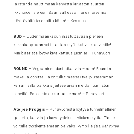
ja istahda nauttimaan kahvista kirjaston suurten
ikkunoiden viereen. Sään salliessa ihaile maisemia
näyttävältä terassilta käsin! – Keskusta
BUD
– Uudenmaankadun ihastuttavaan pieneen
kukkakauppaan voi istahtaa myös kahville tai viinille!
Minibaarista löytyy kiva kattaus juomia! – Punavuori
ROUND
–
Vegaaninen donitsikahvila – nam! Roundin
makeilla donitseillla on tullut mässäiltyä jo useamman
kerran, sillä paikka sijaitsee aivan meidän toimiston
liepeillä. Boheemia olkkaritunnelmaa! – Punavuori
Ateljee Proggis
– Punavuoresta löytyvä tunnelmallinen
galleria, kahvila ja luova yhteinen työskentelytila. Tänne
voi tulla työskentelemään päiväksi kympillä
(sis. kahvi/tee