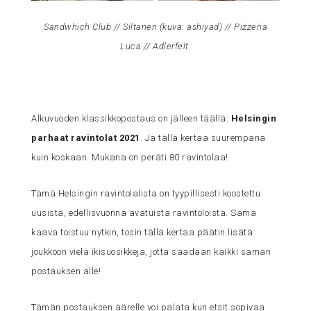
Sandwhich Club
//
Siltanen
(kuva:
ashiyad
) //
Pizzeria
Luca
//
Adlerfelt
Alkuvuoden klassikkopostaus on jälleen täällä:
Helsingin
parhaat ravintolat 2021
. Ja tällä kertaa suurempana
kuin koskaan. Mukana on peräti 80 ravintolaa!
Tämä Helsingin ravintolalista on tyypillisesti koostettu
uusista, edellisvuonna avatuista ravintoloista. Sama
kaava toistuu nytkin, tosin tällä kertaa päätin lisätä
joukkoon vielä ikisuosikkeja, jotta saadaan kaikki saman
postauksen alle!
Tämän postauksen äärelle voi palata kun etsit sopivaa