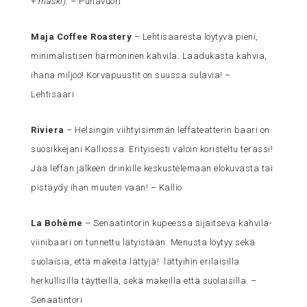
+ maski). –
Punavuori
Maja Coffee Roastery
– Lehtisaaresta löytyvä pieni,
minimalistisen harmoninen kahvila. Laadukasta kahvia,
ihana miljöö! Korvapuustit on suussa sulavia! –
Lehtisaari
Riviera
– Helsingin viihtyisimmän leffateatterin baari on
suosikkejani Kalliossa. Erityisesti valoin koristeltu terassi!
Jää leffan jälkeen drinkille keskustelemaan elokuvasta tai
pistäydy ihan muuten vaan! – Kallio
La Bohème
– Senaatintorin kupeessa sijaitseva kahvila-
viinibaari on tunnettu lätyistään. Menusta löytyy sekä
suolaisia, että makeita lättyjä! lättyihin erilaisilla
herkullisilla täytteillä, sekä makeilla että suolaisilla. –
Senaatintori