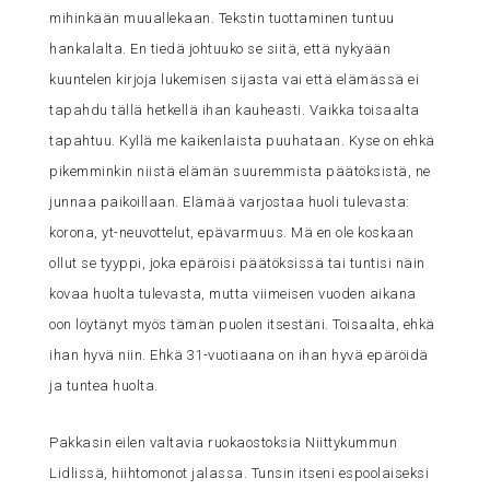
mihinkään muuallekaan. Tekstin tuottaminen tuntuu
hankalalta. En tiedä johtuuko se siitä, että nykyään
kuuntelen kirjoja lukemisen sijasta vai että elämässä ei
tapahdu tällä hetkellä ihan kauheasti. Vaikka toisaalta
tapahtuu. Kyllä me kaikenlaista puuhataan. Kyse on ehkä
pikemminkin niistä elämän suuremmista päätöksistä, ne
junnaa paikoillaan. Elämää varjostaa huoli tulevasta:
korona, yt-neuvottelut, epävarmuus. Mä en ole koskaan
ollut se tyyppi, joka epäröisi päätöksissä tai tuntisi näin
kovaa huolta tulevasta, mutta viimeisen vuoden aikana
oon löytänyt myös tämän puolen itsestäni. Toisaalta, ehkä
ihan hyvä niin. Ehkä 31-vuotiaana on ihan hyvä epäröidä
ja tuntea huolta.
Pakkasin eilen valtavia ruokaostoksia Niittykummun
Lidlissä, hiihtomonot jalassa. Tunsin itseni espoolaiseksi