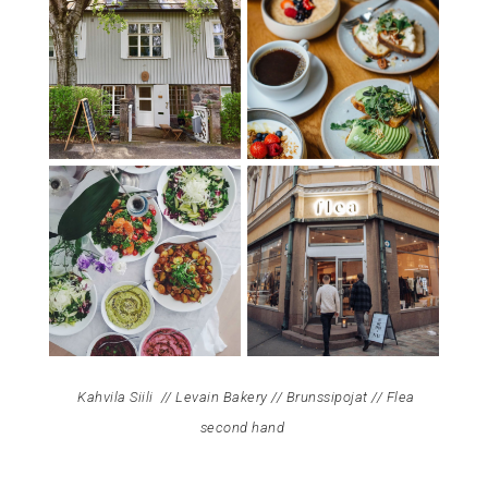
Kahvila Siili
//
Levain Bakery
//
Brunssipojat
//
Flea
second hand