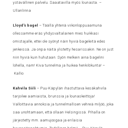
ystävällinen palvelu. Saaatavilla myös lounasta. –
Ullanlinna
Lloyd’s bagel
– Täällä yhtenä viikonloppuaamuna
ollessamme eräs yhdysvaltalainen mies huikkasi
omistajalle, ettei ole syönyt näin hyviä bageleitä edes
jenkeissä. Ja onpa näitä ylistetty hesarissakin. Ne on just
niin hyviä kuin huhutaan. Syön melkein aina bagelini
lohella, nam! Kiva tunnelma ja huikea henkilökunta! –
Kallio
Kahvila Siili
– Puu-Käpylän ihastuttava kesäkahvila
tarjoilee aamiaista, brunssia ja lounaskeittoja!
Valloittavia annoksia ja tunnelmallisen vehreä miljöö, joka
saa unohtamaan, että ollaan Helsingissä. Pihalla on
järjestetty mm. aamujoogaa ja erilaisia