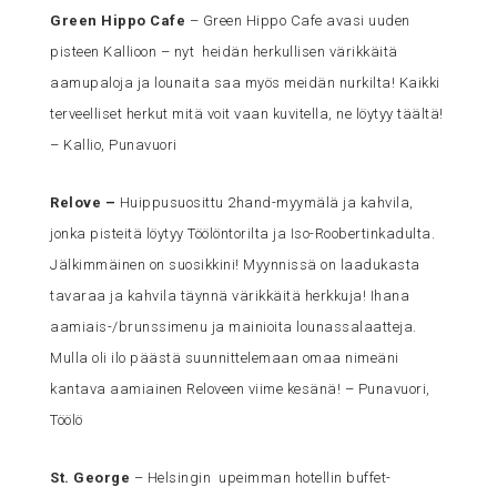
Green Hippo Cafe
– Green Hippo Cafe avasi uuden
pisteen Kallioon – nyt heidän herkullisen värikkäitä
aamupaloja ja lounaita saa myös meidän nurkilta! Kaikki
terveelliset herkut mitä voit vaan kuvitella, ne löytyy täältä!
– Kallio, Punavuori
Relove
–
Huippusuosittu 2hand-myymälä ja kahvila,
jonka pisteitä löytyy Töölöntorilta ja Iso-Roobertinkadulta.
Jälkimmäinen on suosikkini! Myynnissä on laadukasta
tavaraa ja kahvila täynnä värikkäitä herkkuja! Ihana
aamiais-/brunssimenu ja mainioita lounassalaatteja.
Mulla oli ilo päästä suunnittelemaan omaa nimeäni
kantava aamiainen Reloveen viime kesänä! – Punavuori,
Töölö
St. George
– Helsingin upeimman hotellin buffet-