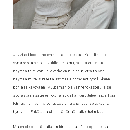
Jazzi soi kodin molemmissa huoneissa. Kaiuttimet on
synkronoitu yhteen, välillä ne toimii, välillä ei. Tänään
näyttää toimivan. Pilviverho on niin ohut, että taivas
näyttää miltei siniseltä. Isomaija on tehnyt ryhtiliikkeen
pohjalla käytyään. Muutaman päivän tehokastelu ja se
suorastaan säteilee ikkunalaudalla. Kurottelee raidallisia
lehtiään elinvoimaisena. Jos sillä olisi suu, se takuulla
hymyilisi. Ehkä se aistii, että tänään alkoi helmikuu.
Mä en ole pitkään aikaan kirjoittanut. En blogiin, enkä