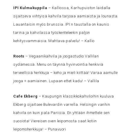
IPI Kulmakuppila
– Kalliossa, Karhupuiston laidalla
sijaitseva viihtyisä kahvila tarjoaa aamiaista ja lounasta.
Lauantaisin myös brunssia. IPI:n taustalla on kaunis
tarina ja kahvilassa työskenteleekin paljon
kehitysvammaisia. Mahtava palvelu! – Kallio
Roots
– Vegaanikahvila ja joogastudio Vallilan
sydämessä. Menu on täynnä hyvinvointia henkiviä
terveellisiä herkkuja – keho ja mieli kiittää! Varaa aamulle
jooga + aamiainen. Lupaan ettet kadu! – Vallila
Cafe Ekberg
– Kaupungin klassikkokahviloihin kuuluva
Ekberg sijaitsee Bulevardin varrella. Helsingin vanhin
kahvila on kuin pala Pariisia. En yhtään ihmettele sen
suosiota! Viereisen oven leipomosta saat kotiin
leipomoherkkuja! – Punavuori