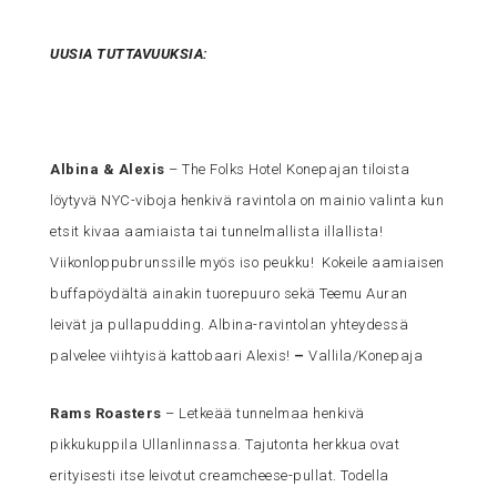
UUSIA TUTTAVUUKSIA:
Albina & Alexis
– The Folks Hotel Konepajan tiloista
löytyvä NYC-viboja henkivä ravintola on mainio valinta kun
etsit kivaa aamiaista tai tunnelmallista illallista!
Viikonloppubrunssille myös iso peukku! Kokeile aamiaisen
buffapöydältä ainakin tuorepuuro sekä Teemu Auran
leivät ja pullapudding. Albina-ravintolan yhteydessä
palvelee viihtyisä kattobaari Alexis!
–
Vallila/Konepaja
Rams Roasters
– Letkeää tunnelmaa henkivä
pikkukuppila Ullanlinnassa. Tajutonta herkkua ovat
erityisesti itse leivotut creamcheese-pullat. Todella