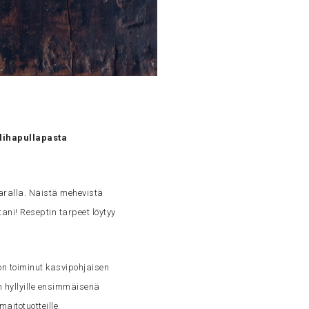
lihapullapasta
aralla. Näistä mehevistä
ani! Reseptin tarpeet löytyy
n toiminut kasvipohjaisen
n hyllyille ensimmäisenä
aitotuotteille.