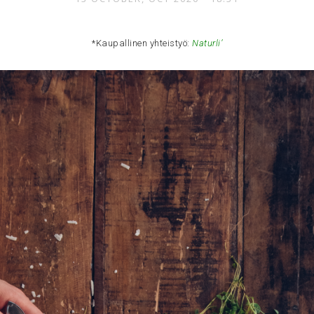
*Kaupallinen yhteistyö:
Naturli’