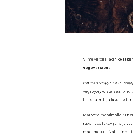
Viime viikolla jaoin
kesäkur
vegeversiona
!
Naturli’n Veggie Balls -soij
vegepyöryköistä saa loihdit
tuoreita yrttejä lukuunottam
Mainetta maailmalla niittä
ruoan edelläkävijänä jo vuo
maailmassa! Naturli’n valiko