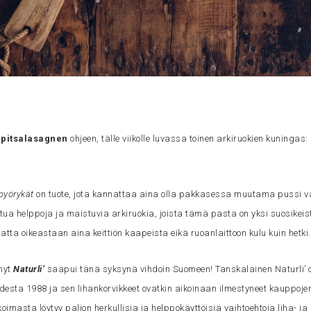
pitsalasagnen
ohjeen, tälle viikolle luvassa toinen arkiruokien kuningas:
apyörykät
on tuote, jota kannattaa aina olla pakkasessa muutama pussi v
tua helppoja ja maistuvia arkiruokia, joista tämä pasta on yksi suosikeist
atta oikeastaan aina keittiön kaapeista eikä ruoanlaittoon kulu kuin hetki.
nyt
Naturli’
saapui tänä syksynä vihdoin Suomeen! Tanskalainen Naturli’ o
desta 1988 ja sen lihankorvikkeet ovatkin aikoinaan ilmestyneet kauppoje
imasta löytyy paljon herkullisia ja helppokäyttöisiä vaihtoehtoja liha- ja m