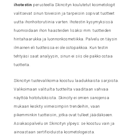
ihotestin
perusteella Skincityn koulutetut kosmetologit
valitsevat sinun toiveisiin ja tarpeisiin sopivat tuotteet
uutta ihonhoitorutiinia varten. Ihotestin kysymyksissä
huomioidaan ihon haasteiden lisäksi mm. tuotteiden
hintahaarukka ja luonnonkosmetiikka. Palvelu on täysin
ilmainen eli tuotteissa ei ole ostopakkoa. Kun testin
tehtyäsi saat analyysin, sinun ei siis ole pakko ostaa
tuotteita.
Skincityn tuotevalikoima koostuu laadukkaista sarjoista.
Valikoimaan valituilta tuotteilta vaaditaan vahvaa
näyttöä hoitotuloksista. Skincity ei omien sanojensa
mukaan keskity viimeisimpiin trendeihin, vaan
pikemminkin tuotteisiin, jotka ovat tulleet jäädäkseen.
Asiakaspalvelu on Skincityn ylpeys: se koostuu vain ja
ainoastaan sertifioiduista kosmetologeista.