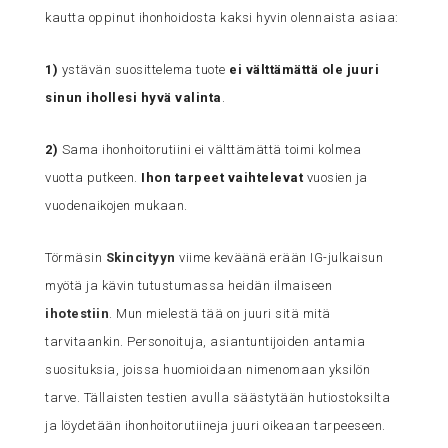
kautta oppinut ihonhoidosta kaksi hyvin olennaista asiaa:
1)
ystävän suosittelema tuote
ei välttämättä ole juuri
sinun ihollesi hyvä valinta
.
2)
Sama ihonhoitorutiini ei välttämättä toimi kolmea
vuotta putkeen.
Ihon tarpeet vaihtelevat
vuosien ja
vuodenaikojen mukaan.
Törmäsin
Skincityyn
viime keväänä erään IG-julkaisun
myötä ja kävin tutustumassa heidän ilmaiseen
ihotestiin
. Mun mielestä tää on juuri sitä mitä
tarvitaankin. Personoituja, asiantuntijoiden antamia
suosituksia, joissa huomioidaan nimenomaan yksilön
tarve. Tällaisten testien avulla säästytään hutiostoksilta
ja löydetään ihonhoitorutiineja juuri oikeaan tarpeeseen.