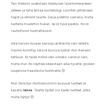
Tein ihotestin uudestaan lokakuisen lasertoimenpiteeni
jälkeen ja tällä kertaa kosmetologi suositteli jättämään
hapot ja retinolit tauolle. Sarja pidettiin samana, mutta
tuotteita muutettiin hiukan. Se oli hyvä päätös. Iho on
rauhoittunut huomattavasti.
Aika harvoin kuvaan kasvoja järkkärillä näin läheltä.
Huomio kiinnittyy näissä kuvissa tuohon ihon ihanaan
hehkuun. En tiedä milloin olen viimeksi sanonut näin,
mutta mun iho näyttää oikeastaan aika hyvältä, poskien
couperosa-haasteista huolimatta 🙂
Mun Skincityn ihonhoitorutiiniin kuuluvat tuotteet on
kasattu
tänne
. Täältä löydät siis kaikki tuotteet, jotka
multa löytyy! 🙂