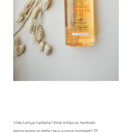
Oliko tuttuja tuotteita? Entä millaisia ihonhoito
lemppareita te olette tänä vuonna löytäneet? 🙂