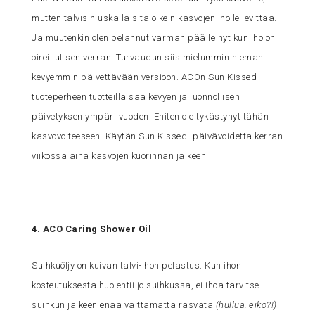
mutten talvisin uskalla sitä oikein kasvojen iholle levittää.
Ja muutenkin olen pelannut varman päälle nyt kun iho on
oireillut sen verran. Turvaudun siis mielummin hieman
kevyemmin päivettävään versioon. ACOn Sun Kissed -
tuoteperheen tuotteilla saa kevyen ja luonnollisen
päivetyksen ympäri vuoden. Eniten ole tykästynyt tähän
kasvovoiteeseen. Käytän Sun Kissed -päivävoidetta kerran
viikossa aina kasvojen kuorinnan jälkeen!
4.
ACO
Caring Shower Oil
Suihkuöljy on kuivan talvi-ihon pelastus. Kun ihon
kosteutuksesta huolehtii jo suihkussa, ei ihoa tarvitse
suihkun jälkeen enää välttämättä rasvata
(hullua, eikö?!)
.