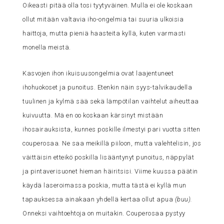
Oikeasti pitää olla tosi tyytyväinen. Mulla ei ole koskaan
ollut mitään valtavia iho-ongelmia tai suuria ulkoisia
haittoja, mutta pieniä haasteita kyllä, kuten varmasti
monella meistä.
Kasvojen ihon ikuisuusongelmia ovat laajentuneet
ihohuokoset ja punoitus. Etenkin näin syys-talvikaudella
tuulinen ja kylmä sää sekä lämpötilan vaihtelut aiheuttaa
kuivuutta. Mä en oo koskaan kärsinyt mistään
ihosairauksista, kunnes poskille ilmestyi pari vuotta sitten
couperosaa
.
Ne saa meikillä piiloon, mutta valehtelisin, jos
väittäisin etteikö poskilla lisääntynyt punoitus, näppylät
ja pintaverisuonet hieman häiritsisi. Viime kuussa päätin
käydä laseroimassa poskia, mutta tästä ei kyllä mun
tapauksessa ainakaan yhdellä kertaa ollut apua
(buu).
Onneksi vaihtoehtoja on muitakin. Couperosaa pystyy