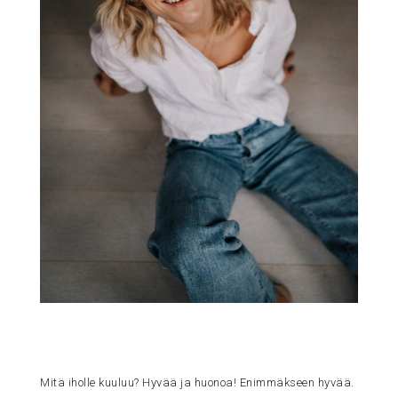
Mitä iholle kuuluu? Hyvää ja huonoa! Enimmäkseen hyvää.