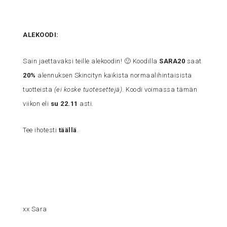
ALEKOODI:
Sain jaettavaksi teille alekoodin! 🙂 Koodilla
SARA20
saat
20%
alennuksen Skincityn kaikista normaalihintaisista
tuotteista
(ei koske tuotesettejä)
. Koodi voimassa tämän
viikon eli
su 22.11
asti.
Tee ihotesti
täällä
.
xx Sara