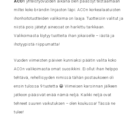
ACO
n yhteistyövuoden aikana olen päässyt testaamaan
miltei koko brändin linjaston läpi.
ACO
n korkealaatuisten
ihonhoitotuotteiden valikoima on laaja. Tuotteisiin valitut ja
niistä pois jätetyt aineosat on harkittu tarkkaan.
Valikoimasta löytyy tuotteita ihan jokaiselle – iästä ja
ihotyypistä riippumatta!
Vuoden viimeisten päivien kunniaksi päätin valita koko
ACO
n valikoimasta omat suosikkini. Ei ollut ihan helppo
tehtävä, rehellisyyden nimissä tähän postaukseen oli
ensin tulossa 9 tuotetta 😀 Viimeisen karsinnan jälkeen
jatkoon pääsivät enää nämä neljä. Kaikki neljä ovat
tehneet suuren vaikutuksen – olen koukussa! Tässä ne
tulee!