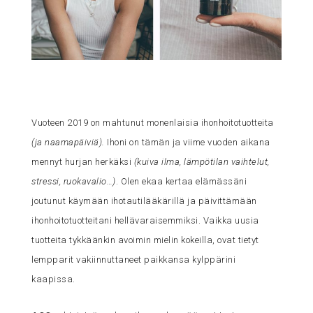
Vuoteen 2019 on mahtunut monenlaisia ihonhoitotuotteita
(ja naamapäiviä).
Ihoni on tämän ja viime vuoden aikana
mennyt hurjan herkäksi
(kuiva ilma, lämpötilan vaihtelut,
stressi, ruokavalio…)
. Olen ekaa kertaa elämässäni
joutunut käymään ihotautilääkärillä ja päivittämään
ihonhoitotuotteitani hellävaraisemmiksi. Vaikka uusia
tuotteita tykkäänkin avoimin mielin kokeilla, ovat tietyt
lempparit vakiinnuttaneet paikkansa kylppärini
kaapissa.