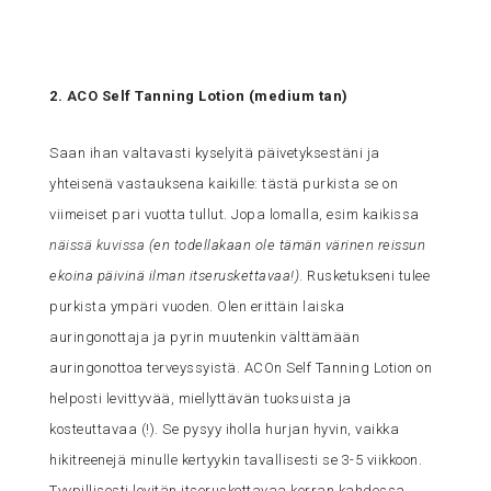
2.
ACO
Self Tanning Lotion (medium tan)
Saan ihan valtavasti kyselyitä päivetyksestäni ja
yhteisenä vastauksena kaikille: tästä purkista se on
viimeiset pari vuotta tullut. Jopa lomalla, esim kaikissa
näissä kuvissa
(en todellakaan ole tämän värinen reissun
ekoina päivinä ilman itseruskettavaa!)
. Rusketukseni tulee
purkista ympäri vuoden. Olen erittäin laiska
auringonottaja ja pyrin muutenkin välttämään
auringonottoa terveyssyistä. ACOn Self Tanning Lotion on
helposti levittyvää, miellyttävän tuoksuista ja
kosteuttavaa (!). Se pysyy iholla hurjan hyvin, vaikka
hikitreenejä minulle kertyykin tavallisesti se 3-5 viikkoon.
Tyypillisesti levitän itseruskettavaa kerran kahdessa