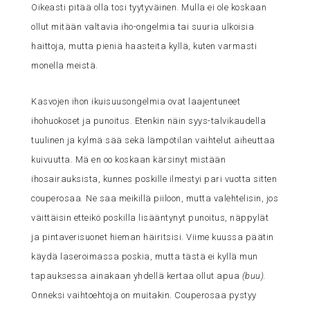
Oikeasti pitää olla tosi tyytyväinen. Mulla ei ole koskaan
ollut mitään valtavia iho-ongelmia tai suuria ulkoisia
haittoja, mutta pieniä haasteita kyllä, kuten varmasti
monella meistä.
Kasvojen ihon ikuisuusongelmia ovat laajentuneet
ihohuokoset ja punoitus. Etenkin näin syys-talvikaudella
tuulinen ja kylmä sää sekä lämpötilan vaihtelut aiheuttaa
kuivuutta. Mä en oo koskaan kärsinyt mistään
ihosairauksista, kunnes poskille ilmestyi pari vuotta sitten
couperosaa
.
Ne saa meikillä piiloon, mutta valehtelisin, jos
väittäisin etteikö poskilla lisääntynyt punoitus, näppylät
ja pintaverisuonet hieman häiritsisi. Viime kuussa päätin
käydä laseroimassa poskia, mutta tästä ei kyllä mun
tapauksessa ainakaan yhdellä kertaa ollut apua
(buu).
Onneksi vaihtoehtoja on muitakin. Couperosaa pystyy