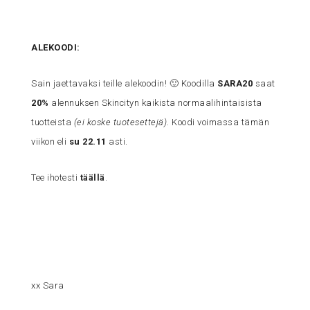
ALEKOODI:
Sain jaettavaksi teille alekoodin! 🙂 Koodilla
SARA20
saat
20%
alennuksen Skincityn kaikista normaalihintaisista
tuotteista
(ei koske tuotesettejä)
. Koodi voimassa tämän
viikon eli
su 22.11
asti.
Tee ihotesti
täällä
.
xx Sara