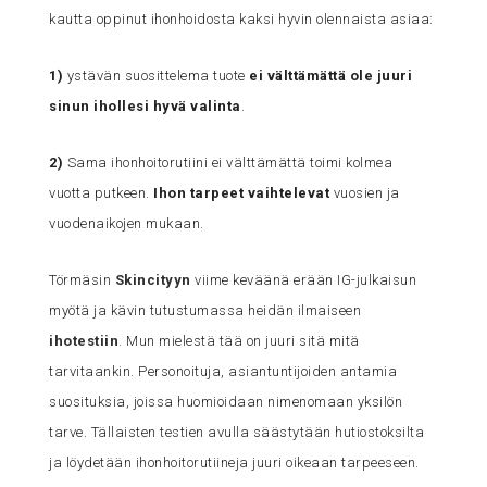
kautta oppinut ihonhoidosta kaksi hyvin olennaista asiaa:
1)
ystävän suosittelema tuote
ei välttämättä ole juuri
sinun ihollesi hyvä valinta
.
2)
Sama ihonhoitorutiini ei välttämättä toimi kolmea
vuotta putkeen.
Ihon tarpeet vaihtelevat
vuosien ja
vuodenaikojen mukaan.
Törmäsin
Skincityyn
viime keväänä erään IG-julkaisun
myötä ja kävin tutustumassa heidän ilmaiseen
ihotestiin
. Mun mielestä tää on juuri sitä mitä
tarvitaankin. Personoituja, asiantuntijoiden antamia
suosituksia, joissa huomioidaan nimenomaan yksilön
tarve. Tällaisten testien avulla säästytään hutiostoksilta
ja löydetään ihonhoitorutiineja juuri oikeaan tarpeeseen.