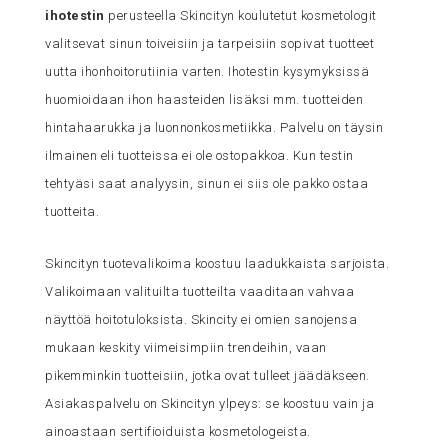
ihotestin
perusteella Skincityn koulutetut kosmetologit
valitsevat sinun toiveisiin ja tarpeisiin sopivat tuotteet
uutta ihonhoitorutiinia varten. Ihotestin kysymyksissä
huomioidaan ihon haasteiden lisäksi mm. tuotteiden
hintahaarukka ja luonnonkosmetiikka. Palvelu on täysin
ilmainen eli tuotteissa ei ole ostopakkoa. Kun testin
tehtyäsi saat analyysin, sinun ei siis ole pakko ostaa
tuotteita.
Skincityn tuotevalikoima koostuu laadukkaista sarjoista.
Valikoimaan valituilta tuotteilta vaaditaan vahvaa
näyttöä hoitotuloksista. Skincity ei omien sanojensa
mukaan keskity viimeisimpiin trendeihin, vaan
pikemminkin tuotteisiin, jotka ovat tulleet jäädäkseen.
Asiakaspalvelu on Skincityn ylpeys: se koostuu vain ja
ainoastaan sertifioiduista kosmetologeista.