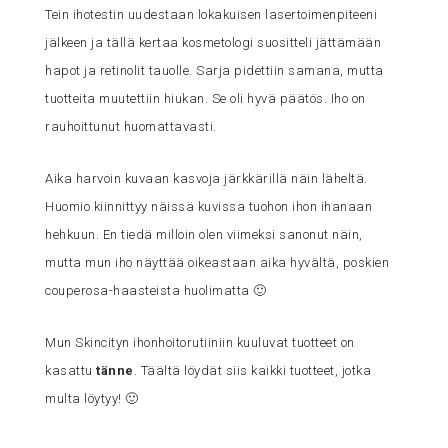
Tein ihotestin uudestaan lokakuisen lasertoimenpiteeni
jälkeen ja tällä kertaa kosmetologi suositteli jättämään
hapot ja retinolit tauolle. Sarja pidettiin samana, mutta
tuotteita muutettiin hiukan. Se oli hyvä päätös. Iho on
rauhoittunut huomattavasti.
Aika harvoin kuvaan kasvoja järkkärillä näin läheltä.
Huomio kiinnittyy näissä kuvissa tuohon ihon ihanaan
hehkuun. En tiedä milloin olen viimeksi sanonut näin,
mutta mun iho näyttää oikeastaan aika hyvältä, poskien
couperosa-haasteista huolimatta 🙂
Mun Skincityn ihonhoitorutiiniin kuuluvat tuotteet on
kasattu
tänne
. Täältä löydät siis kaikki tuotteet, jotka
multa löytyy! 🙂