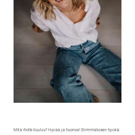
Mitä iholle kuuluu? Hyvää ja huonoa! Enimmäkseen hyvää.