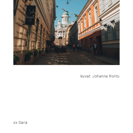
kuvat:
Johanna Rontu
xx Sara