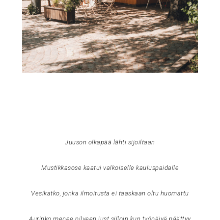
Juuson olkapää lähti sijoiltaan
Mustikkasose kaatui valkoiselle kauluspaidalle
Vesikatko, jonka ilmoitusta ei taaskaan oltu huomattu
Aurinko menee pilveen just silloin kun työpäivä päättyy