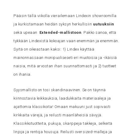
Pääsin tällä viikolla vierailemaan Lindexin showroomilla
ja kurkistamaan heidän syksyn herkullisiin
uutuuksiin
sekä upeaan
Extended-mallistoon
. Pakko sanoa, että
tykkään Lindexistä kokoajan vaan enemmän ja enemmän.
Syitä on oikeastaan kaksi: 1) Lindex käyttää
mainonnassaan monipuoliseseti eri muotoisia ja -ikäisiä
naisia, mitä arvostan ihan suunnattomasti ja 2) tuotteet
on ihania.
Syysmallisto on tosi skandinaavinen. Se on täynnä
kiinnostavia leikkauksia, laadukkaita materiaaleja ja
ajattomia klassikoita! Omaan makuuni just sopivasti
kirkkaita värejä, ja reilusti maanläheisiä sävyjä.
Klassikkotuotteita, pukuja, skarppeja takkeja, selkeitä
linjoja ja rentoja housuja. Reilusti oversized-malleja ja