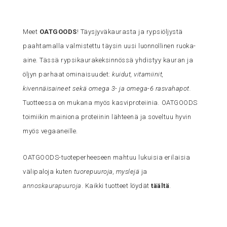
Meet
OATGOODS
! Täysjyväkaurasta ja rypsiöljystä
paahtamalla valmistettu täysin uusi luonnollinen ruoka-
aine. Tässä rypsikaurakeksinnössä yhdistyy kauran ja
öljyn parhaat ominaisuudet:
kuidut, vitamiinit,
kivennäisaineet sekä omega 3- ja omega-6 rasvahapot.
Tuotteessa on mukana myös kasviproteiinia
.
OATGOODS
toimiikin mainiona proteiinin lähteenä ja soveltuu hyvin
myös vegaaneille.
OATGOODS-tuoteperheeseen mahtuu lukuisia erilaisia
välipaloja kuten
tuorepuuroja, myslejä
ja
annoskaurapuuroja
. Kaikki tuotteet löydät
täältä
.