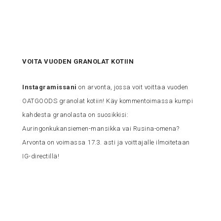
VOITA VUODEN GRANOLAT KOTIIN
Instagramissani
on arvonta, jossa voit voittaa vuoden
OATGOODS granolat kotiin! Käy kommentoimassa kumpi
kahdesta granolasta on suosikkisi:
Auringonkukansiemen-mansikka vai Rusina-omena?
Arvonta on voimassa 17.3. asti ja voittajalle ilmoitetaan
IG-directillä!