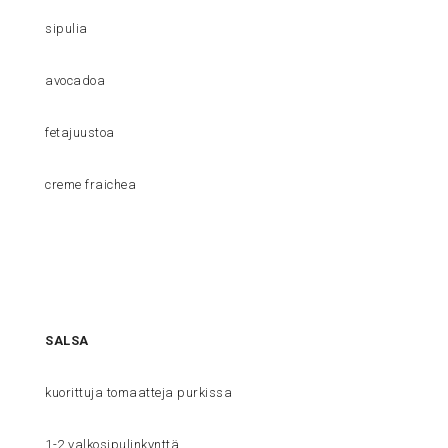
sipulia
avocadoa
fetajuustoa
creme fraichea
SALSA
kuorittuja tomaatteja purkissa
1-2 valkosipulinkynttä