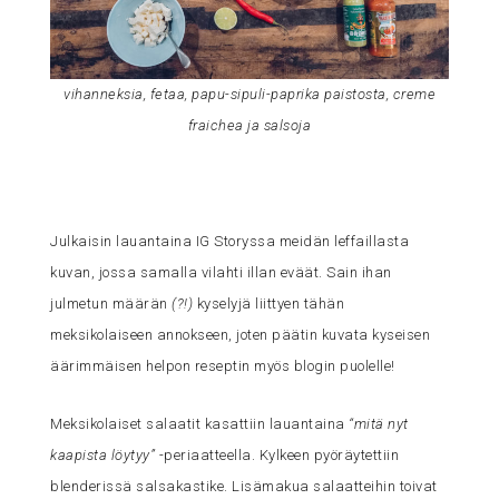
vihanneksia, fetaa, papu-sipuli-paprika paistosta, creme
fraichea ja salsoja
Julkaisin lauantaina IG Storyssa meidän leffaillasta
kuvan, jossa samalla vilahti illan eväät. Sain ihan
julmetun määrän
(?!)
kyselyjä liittyen tähän
meksikolaiseen annokseen, joten päätin kuvata kyseisen
äärimmäisen helpon reseptin myös blogin puolelle!
Meksikolaiset salaatit kasattiin lauantaina
“mitä nyt
kaapista löytyy”
-periaatteella. Kylkeen pyöräytettiin
blenderissä salsakastike. Lisämakua salaatteihin toivat