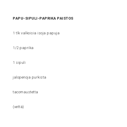
PAPU-SIPULI-PAPRIKA PAISTOS
1 tlk valkoisia isoja papuja
1/2 paprika
1 sipuli
jalopenoja purkista
tacomaustetta
(vettä)