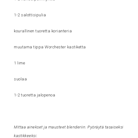
1-2 salottisipulia
kourallinen tuoretta korianteria
muutama tippa Worchester kastiketta
1 lime
suolaa
1-2 tuoretta jalopenoa
Mittaa ainekset ja mausteet blenderiin. Pyöräytä tasaiseksi
kastikkeeksi.