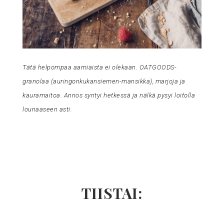
Tätä helpompaa aamiaista ei olekaan. OATGOODS-
granolaa (auringonkukansiemen-mansikka), marjoja ja
kauramaitoa. Annos syntyi hetkessä ja nälkä pysyi loitolla
lounaaseen asti.
TIISTAI: