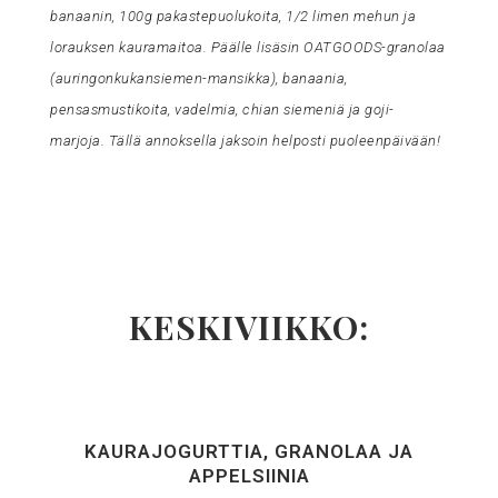
banaanin, 100g pakastepuolukoita, 1/2 limen mehun ja
lorauksen kauramaitoa. Päälle lisäsin OATGOODS-granolaa
(auringonkukansiemen-mansikka), banaania,
pensasmustikoita, vadelmia, chian siemeniä ja goji-
marjoja. Tällä annoksella jaksoin helposti puoleenpäivään!
KESKIVIIKKO:
KAURAJOGURTTIA, GRANOLAA JA
APPELSIINIA