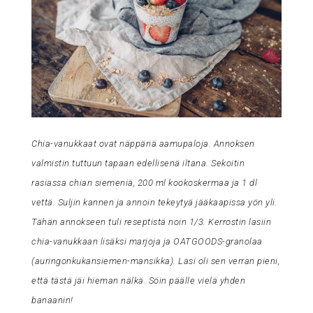
Chia-vanukkaat ovat näppäriä aamupaloja. Annoksen
valmistin tuttuun tapaan edellisenä iltana. Sekoitin
rasiassa chian siemeniä, 200 ml kookoskermaa ja 1 dl
vettä. Suljin kannen ja annoin tekeytyä jääkaapissa yön yli.
Tähän annokseen tuli reseptistä noin 1/3. Kerrostin lasiin
chia-vanukkaan lisäksi marjoja ja OATGOODS-granolaa
(auringonkukansiemen-mansikka). Lasi oli sen verran pieni,
että tästä jäi hieman nälkä. Söin päälle vielä yhden
banaanin!