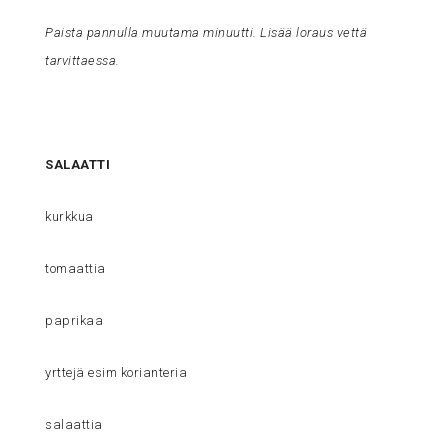
Paista pannulla muutama minuutti. Lisää loraus vettä
tarvittaessa.
SALAATTI
kurkkua
tomaattia
paprikaa
yrttejä esim korianteria
salaattia