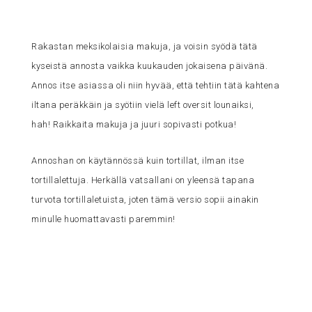
Rakastan meksikolaisia makuja, ja voisin syödä tätä
kyseistä annosta vaikka kuukauden jokaisena päivänä.
Annos itse asiassa oli niin hyvää, että tehtiin tätä kahtena
iltana peräkkäin ja syötiin vielä left oversit lounaiksi,
hah! Raikkaita makuja ja juuri sopivasti potkua!
Annoshan on käytännössä kuin tortillat, ilman itse
tortillalettuja. Herkällä vatsallani on yleensä tapana
turvota tortillaletuista, joten tämä versio sopii ainakin
minulle huomattavasti paremmin!