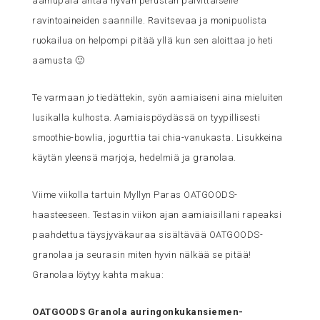
aamupala antaa hyvän perustan päivittäiselle
ravintoaineiden saannille. Ravitsevaa ja monipuolista
ruokailua on helpompi pitää yllä kun sen aloittaa jo heti
aamusta 🙂
Te varmaan jo tiedättekin, syön aamiaiseni aina mieluiten
lusikalla kulhosta. Aamiaispöydässä on tyypillisesti
smoothie-bowlia, jogurttia tai chia-vanukasta. Lisukkeina
käytän yleensä marjoja, hedelmiä ja granolaa.
Viime viikolla tartuin Myllyn Paras OATGOODS-
haasteeseen. Testasin viikon ajan aamiaisillani rapeaksi
paahdettua täysjyväkauraa sisältävää OATGOODS-
granolaa ja seurasin miten hyvin nälkää se pitää!
Granolaa löytyy kahta makua:
OATGOODS Granola auringonkukansiemen-