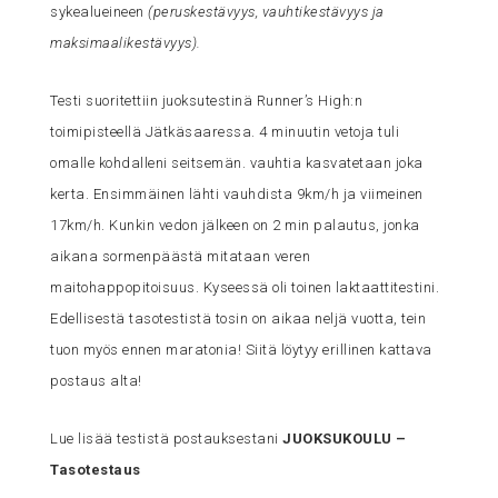
sykealueineen
(peruskestävyys, vauhtikestävyys ja
maksimaalikestävyys).
Testi suoritettiin juoksutestinä Runner’s High:n
toimipisteellä Jätkäsaaressa. 4 minuutin vetoja tuli
omalle kohdalleni seitsemän. vauhtia kasvatetaan joka
kerta. Ensimmäinen lähti vauhdista 9km/h ja viimeinen
17km/h. Kunkin vedon jälkeen on 2 min palautus, jonka
aikana sormenpäästä mitataan veren
maitohappopitoisuus. Kyseessä oli toinen laktaattitestini.
Edellisestä tasotestistä tosin on aikaa neljä vuotta, tein
tuon myös ennen maratonia! Siitä löytyy erillinen kattava
postaus alta!
Lue lisää testistä postauksestani
JUOKSUKOULU –
Tasotestaus