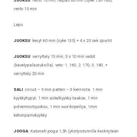
JUOKSU
: rento 10 min, reipas 60 min (syke 150-160),
rento 10 min
Lepo
JUOKSU
: kevyt 60 min (syke 135) + 4 x 20 sek spurtit
JUOKSU
: verryttely 15 min, 3 x 10 min vedot
(kävelypalautuksilla). veto: 1. 160, 2. 170, 3. 180. +
verryttely 20 min
SALI
: circuit – 5 min patteri – 3 kierrosta. 1 min
kyykkyhypyt, 1 min askelkyykky taakse, 1 min
polvennostojuoksu, 1 min vuorikiipeilijä, 1min
kehonpainokyykky
JOOGA
: Katonah-jooga 1,5h
(yksityistunnilla keskitytään