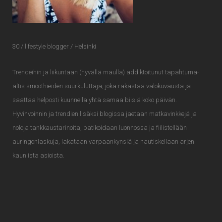
30 / lifestyle blogger / Helsinki
Trendeihin ja liikuntaan (hyvällä maulla) addiktoitunut tapahtuma-
altis smoothieiden suurkuluttaja, joka rakastaa valokuvausta ja
saattaa helposti kuunnella yhtä samaa biisiä koko päivän.
Hyvinvoinnin ja trendien lisäksi blogissa jaetaan matkavinkkejä ja
noloja tankkaustarinoita, patikoidaan luonnossa ja fiilistellään
auringonlaskuja, lakataan varpaankynsiä ja nautiskellaan arjen
kauniista asioista.