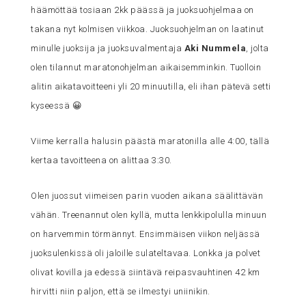
häämöttää tosiaan 2kk päässä ja juoksuohjelmaa on
takana nyt kolmisen viikkoa. Juoksuohjelman on laatinut
minulle juoksija ja juoksuvalmentaja
Aki Nummela
, jolta
olen tilannut maratonohjelman aikaisemminkin. Tuolloin
alitin aikatavoitteeni yli 20 minuutilla, eli ihan pätevä setti
kyseessä 😀
Viime kerralla halusin päästä maratonilla alle 4:00, tällä
kertaa tavoitteena on alittaa 3:30.
Olen juossut viimeisen parin vuoden aikana säälittävän
vähän. Treenannut olen kyllä, mutta lenkkipolulla minuun
on harvemmin törmännyt. Ensimmäisen viikon neljässä
juoksulenkissä oli jaloille sulateltavaa. Lonkka ja polvet
olivat kovilla ja edessä siintävä reipasvauhtinen 42 km
hirvitti niin paljon, että se ilmestyi uniinikin.