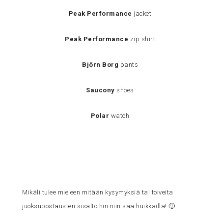
Peak Performance
jacket
Peak Performance
zip shirt
Björn Borg
pants
Saucony
shoes
Polar
watch
Mikäli tulee mieleen mitään kysymyksiä tai toiveita
juoksupostausten sisältöihin niin saa huikkailla! 🙂