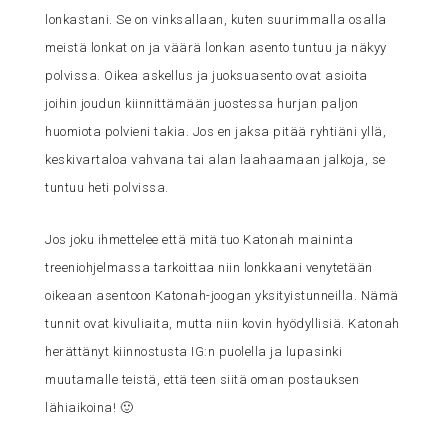
lonkastani. Se on vinksallaan, kuten suurimmalla osalla
meistä lonkat on ja väärä lonkan asento tuntuu ja näkyy
polvissa. Oikea askellus ja juoksuasento ovat asioita
joihin joudun kiinnittämään juostessa hurjan paljon
huomiota polvieni takia. Jos en jaksa pitää ryhtiäni yllä,
keskivartaloa vahvana tai alan laahaamaan jalkoja, se
tuntuu heti polvissa.
Jos joku ihmettelee että mitä tuo Katonah maininta
treeniohjelmassa tarkoittaa niin lonkkaani venytetään
oikeaan asentoon Katonah-joogan yksityistunneilla. Nämä
tunnit ovat kivuliaita, mutta niin kovin hyödyllisiä. Katonah
herättänyt kiinnostusta IG:n puolella ja lupasinki
muutamalle teistä, että teen siitä oman postauksen
lähiaikoina! 🙂