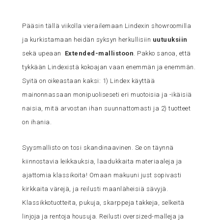
Pääsin tällä viikolla vierailemaan Lindexin showroomilla
ja kurkistamaan heidän syksyn herkullisiin
uutuuksiin
sekä upeaan
Extended-mallistoon
. Pakko sanoa, että
tykkään Lindexistä kokoajan vaan enemmän ja enemmän.
Syitä on oikeastaan kaksi: 1) Lindex käyttää
mainonnassaan monipuoliseseti eri muotoisia ja -ikäisiä
naisia, mitä arvostan ihan suunnattomasti ja 2) tuotteet
on ihania.
Syysmallisto on tosi skandinaavinen. Se on täynnä
kiinnostavia leikkauksia, laadukkaita materiaaleja ja
ajattomia klassikoita! Omaan makuuni just sopivasti
kirkkaita värejä, ja reilusti maanläheisiä sävyjä.
Klassikkotuotteita, pukuja, skarppeja takkeja, selkeitä
linjoja ja rentoja housuja. Reilusti oversized-malleja ja