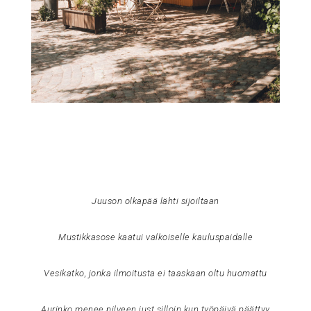
Juuson olkapää lähti sijoiltaan
Mustikkasose kaatui valkoiselle kauluspaidalle
Vesikatko, jonka ilmoitusta ei taaskaan oltu huomattu
Aurinko menee pilveen just silloin kun työpäivä päättyy