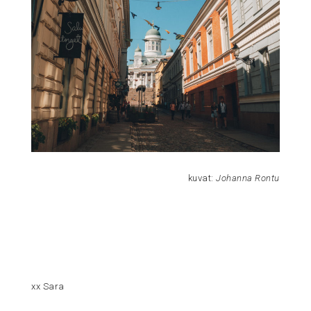
kuvat:
Johanna Rontu
xx Sara