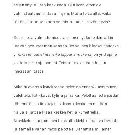
selvittänyt alueen kasvustoa. Silti koen, etten ole
valmistautunut riittävän hyvin. Mutta toisaalta, voiko
tähän kisaan koskaan valmistautua riittävän hyvin?
Suurin osa valmistumisesta on mennyt kuitenkin väliin
jäävän työrupeaman kanssa. Totaalinen blackout viideksi
viikoksi
(ei puhelinta, eikä läppäriä mukana)
on yrittäjälle
kohtalaisen raju pommi. Toisaalta olen ihan hullun
innoissani tästä.
Mikä tulevassa koitoksessa pelottaa eniten? Juoniminen,
valehtelu, koti-ikävä, kylmä ja nälkä. Pelottaa, että joudun
lähtemään kotiin ekojen joukossa, koska en millään
haluaisi jättää kisaa kesken heti alkumetreillä.
Ärsykkeiden uupuminen toisaalta kiehtoo ihan valtavasti
ja samalla vähän myös pelottaa. Jännittää millainen