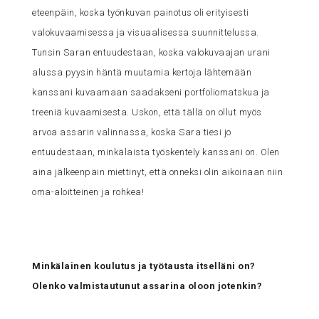
eteenpäin, koska työnkuvan painotus oli erityisesti
valokuvaamisessa ja visuaalisessa suunnittelussa.
Tunsin Saran entuudestaan, koska valokuvaajan urani
alussa pyysin häntä muutamia kertoja lähtemään
kanssani kuvaamaan saadakseni portfoliomatskua ja
treeniä kuvaamisesta. Uskon, että tällä on ollut myös
arvoa assarin valinnassa, koska Sara tiesi jo
entuudestaan, minkälaista työskentely kanssani on. Olen
aina jälkeenpäin miettinyt, että onneksi olin aikoinaan niin
oma-aloitteinen ja rohkea!
Minkälainen koulutus ja työtausta itselläni on?
Olenko valmistautunut assarina oloon jotenkin?