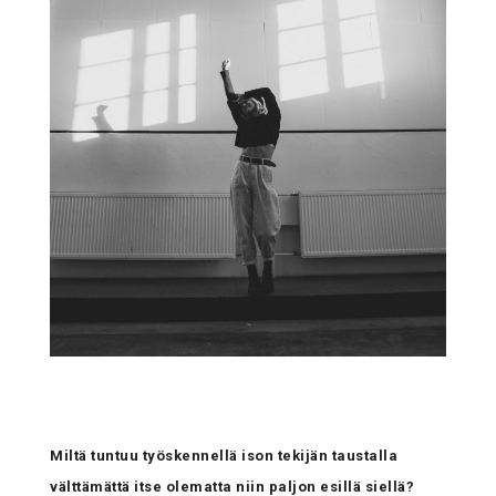
Miltä tuntuu työskennellä ison tekijän taustalla
välttämättä itse olematta niin paljon esillä siellä?