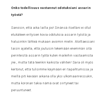
Onko todellisuus vastannut odotuksiani assarin
työstä?
Sanoisin, että aika lailla joo! Sinänsä itselläni ei ollut
etukäteen erityisen kovia odotuksia assarin työstä ja
halusinkin lähteä mukaan avoimin mielin. Aloittaessani
taisin ajatella, että joutuisin tekemään enemmän sitä
perinteistä assarin työtä kuten maileihin vastaamista
jne., mutta tätä teenkin kaikista vähiten! Sara oli myös
kertonut, että tulisimme käymään eri tapahtumissa ja
meillä piti kevään aikana olla yksi ulkomaanreissukin,
mutta koronan takia nämä ovat siirtyneet tai
peruuntuneet.