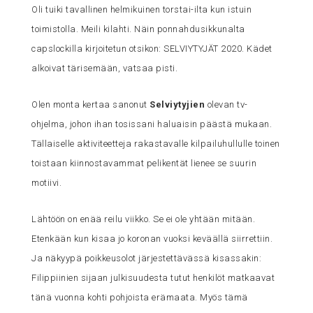
Oli tuiki tavallinen helmikuinen torstai-ilta kun istuin
toimistolla. Meili kilahti. Näin ponnahdusikkunalta
capslockilla kirjoitetun otsikon: SELVIYTYJÄT 2020. Kädet
alkoivat tärisemään, vatsaa pisti.
Olen monta kertaa sanonut
Selviytyjien
olevan tv-
ohjelma, johon ihan tosissani haluaisin päästä mukaan.
Tällaiselle aktiviteetteja rakastavalle kilpailuhullulle toinen
toistaan kiinnostavammat pelikentät lienee se suurin
motiivi.
Lähtöön on enää reilu viikko. Se ei ole yhtään mitään.
Etenkään kun kisaa jo koronan vuoksi keväällä siirrettiin.
Ja näkyypä poikkeusolot järjestettävässä kisassakin:
Filippiinien sijaan julkisuudesta tutut henkilöt matkaavat
tänä vuonna kohti pohjoista erämaata. Myös tämä