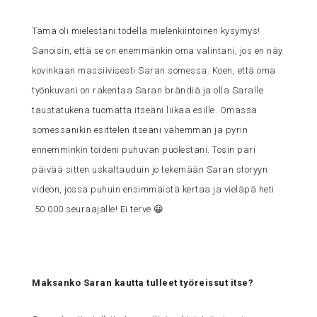
Tämä oli mielestäni todella mielenkiintoinen kysymys!
Sanoisin, että se on enemmänkin oma valintani, jos en näy
kovinkaan massiivisesti Saran somessa. Koen, että oma
työnkuvani on rakentaa Saran brändiä ja olla Saralle
taustatukena tuomatta itseäni liikaa esille. Omassa
somessanikin esittelen itseäni vähemmän ja pyrin
ennemminkin töideni puhuvan puolestani. Tosin pari
päivää sitten uskaltauduin jo tekemään Saran storyyn
videon, jossa puhuin ensimmäistä kertaa ja vieläpä heti
50 000 seuraajalle! Ei terve 😀
Maksanko Saran kautta tulleet työreissut itse?