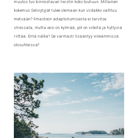
muutos tuo kiinnostavan twistin koko touhuun. Millainen
kokemus Selviytyjät tulee olemaan kun viidakko vaihtuu
metsään? Ilmastoon adaptoitumisesta ei tarvitse
stressata, mutta vesi on kylmää, yöt on viileitä ja hyttysiä
riittää. Entä nälkä? Se varmasti lisääntyy viileämmissä
olosuhteissa?