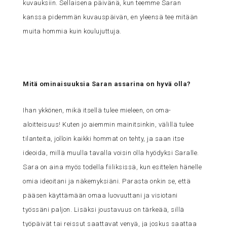
kuvauksiin. Sellaisena päivänä, kun teemme Saran
kanssa pidemmän kuvauspäivän, en yleensä tee mitään
muita hommia kuin koulujuttuja.
Mitä ominaisuuksia Saran assarina on hyvä olla?
Ihan ykkönen, mikä itsellä tulee mieleen, on oma-
aloitteisuus! Kuten jo aiemmin mainitsinkin, välillä tulee
tilanteita, jolloin kaikki hommat on tehty, ja saan itse
ideoida, millä muulla tavalla voisin olla hyödyksi Saralle.
Sara on aina myös todella fiiliksissä, kun esittelen hänelle
omia ideoitani ja näkemyksiäni. Parasta onkin se, että
pääsen käyttämään omaa luovuuttani ja visiotani
työssäni paljon. Lisäksi joustavuus on tärkeää, sillä
työpäivät tai reissut saattavat venyä, ja joskus saattaa