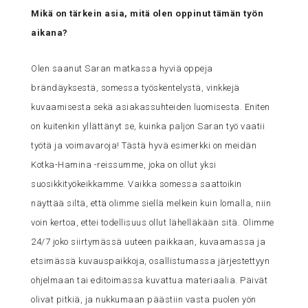
Mikä on tärkein asia, mitä olen oppinut tämän työn
aikana?
Olen saanut Saran matkassa hyviä oppeja
brändäyksestä, somessa työskentelystä, vinkkejä
kuvaamisesta sekä asiakassuhteiden luomisesta. Eniten
on kuitenkin yllättänyt se, kuinka paljon Saran työ vaatii
työtä ja voimavaroja! Tästä hyvä esimerkki on meidän
Kotka-Hamina -reissumme, joka on ollut yksi
suosikkityökeikkamme. Vaikka somessa saattoikin
näyttää siltä, että olimme siellä melkein kuin lomalla, niin
voin kertoa, ettei todellisuus ollut lähelläkään sitä. Olimme
24/7 joko siirtymässä uuteen paikkaan, kuvaamassa ja
etsimässä kuvauspaikkoja, osallistumassa järjestettyyn
ohjelmaan tai editoimassa kuvattua materiaalia. Päivät
olivat pitkiä, ja nukkumaan päästiin vasta puolen yön