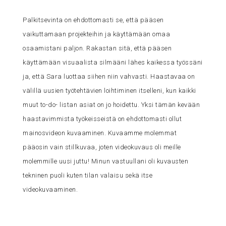
Palkitsevinta on ehdottomasti se, että pääsen
vaikuttamaan projekteihin ja käyttämään omaa
osaamistani paljon. Rakastan sitä, että pääsen
käyttämään visuaalista silmääni lähes kaikessa työssäni
ja, että Sara luottaa siihen niin vahvasti. Haastavaa on
välillä uusien työtehtävien loihtiminen itselleni, kun kaikki
muut to-do- listan asiat on jo hoidettu. Yksi tämän kevään
haastavimmista työkeisseistä on ehdottomasti ollut
mainosvideon kuvaaminen. Kuvaamme molemmat
pääosin vain stillkuvaa, joten videokuvaus oli meille
molemmille uusi juttu! Minun vastuullani oli kuvausten
tekninen puoli kuten tilan valaisu sekä itse
videokuvaaminen.