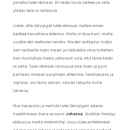
porukka tulee olemaan. En tiedä tässä vaiheessa vielä
yhtään ketä on lähdössä.
Uskon, että Selviytyjät tulee olemaan itselleni ennen
kaikkea kasvattava kokemus. Mulla on kova kuori, mutta
sisältä olen melkoinen herkkis. Muiden tarkkailun lisäksi
aion tarkkailla myös itseäni ja tutkiskella omia tunteitani.
Aion muistuttaa itseäni jatkuvasti siitä, että tämä kaikki
on peliä. Tulen olemaan reissussa oma itseni ja pyrin
parhaani mukaan pysymään ahkerana, harkitsevana ja
nöyränä. Jos tästä selviän, selviän takuulla mistä
tahansa.
Mun kanavista ja meilistä tulee Selviytyjien aikana
huolehtimaan ihana assarini
Johanna
. Sisältöä ilmestyy
elokuussa meiltä molemmilta! Jossu tulee esittelemään