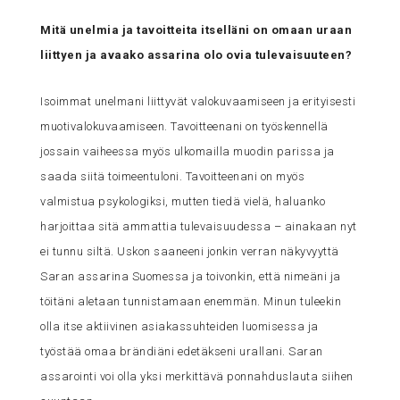
Mitä unelmia ja tavoitteita itselläni on omaan uraan
liittyen ja avaako assarina olo ovia tulevaisuuteen?
Isoimmat unelmani liittyvät valokuvaamiseen ja erityisesti
muotivalokuvaamiseen. Tavoitteenani on työskennellä
jossain vaiheessa myös ulkomailla muodin parissa ja
saada siitä toimeentuloni. Tavoitteenani on myös
valmistua psykologiksi, mutten tiedä vielä, haluanko
harjoittaa sitä ammattia tulevaisuudessa – ainakaan nyt
ei tunnu siltä. Uskon saaneeni jonkin verran näkyvyyttä
Saran assarina Suomessa ja toivonkin, että nimeäni ja
töitäni aletaan tunnistamaan enemmän. Minun tuleekin
olla itse aktiivinen asiakassuhteiden luomisessa ja
työstää omaa brändiäni edetäkseni urallani. Saran
assarointi voi olla yksi merkittävä ponnahduslauta siihen