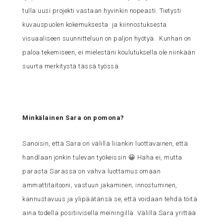
tulla uusi projekti vastaan hyvinkin nopeasti. Tietysti
kuvauspuolen kokemuksesta ja kiinnostuksesta
visuaaliseen suunnitteluun on paljon hyötyä. Kunhan on
paloa tekemiseen, ei mielestäni koulutuksella ole niinkään
suurta merkitystä tässä työssä.
Minkälainen Sara on pomona?
Sanoisin, että Sara on välillä liiankin luottavainen, että
handlaan jonkin tulevan työkeissin 😀 Haha ei, mutta
parasta Sarassa on vahva luottamus omaan
ammattitaitooni, vastuun jakaminen, innostuminen,
kannustavuus ja ylipäätänsä se, että voidaan tehdä töitä
aina todella positiivisella meiningillä. Välillä Sara yrittää