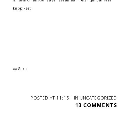
ainakin oman kotinsa ja listaamaan Helsingin parhaat
kirppikset!
xx Sara
POSTED AT 11:15H
IN
UNCATEGORIZED
13 COMMENTS