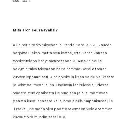
suuntaan.
Mitä aion seuraavaksi?
Alun perin tarkoituksenani oli tehdä Saralle 5 kuukauden
harjoittelujakso, mutta voin kertoa, että Saran kanssa
työskentely on vienyt mennessään <3 Ainakin näillä
näkymin tulen tekemään näitä hommia Saralle tämän
vuoden loppuun asti. Aion opiskella lisää valokuvauksesta
ja kehittää itseäni siinä. Unelmoin lähitulevaisuudessa
omasta studiopaikasta Helsingissä ja olisi mahtavaa
päästä kuvaussassariksi suomalaisille huippukuvaajille.
Lisäksi unelmana olisi päästä tekemään vielä enemmän
kuvaustöitä muodin saralla <3