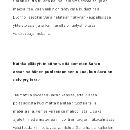
Saran kautta tulleita kaupallisia yhteistyöreissuja en
maksa itse, vaan niihin on tehty oma budjettinsa.
Luonnollisestikin Sara halutaan näkyvän kaupallisissa
yhteistöissä, ja silloin hänellä on tietysti oltava
valokuvaaja mukana.
Kuinka päädyttiin siihen, että sometan Saran
assarina hänen puolestaan sen aikaa, kun Sara on
Selviytyjissä?
Tuumattiin yhdessä Saran kanssa, että Saran
poissaolosta huolimatta halutaan tuottaa teille
materiaalia, kun se kerran on mahdollista. Lisäksi
ajateltiin, että materiaalin luonti eri tekijän näkökulmasta
voisi tuoda kiinnostavaa vaihtelua. Sara halusi kuitenkin