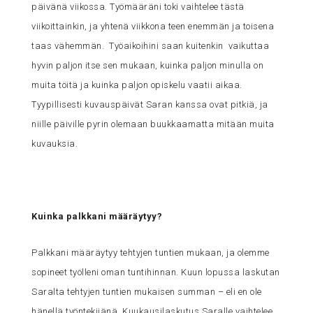
päivänä viikossa. Työmääräni toki vaihtelee tästä
viikoittainkin, ja yhtenä viikkona teen enemmän ja toisena
taas vähemmän. Työaikoihini saan kuitenkin vaikuttaa
hyvin paljon itse sen mukaan, kuinka paljon minulla on
muita töitä ja kuinka paljon opiskelu vaatii aikaa.
Tyypillisesti kuvauspäivät Saran kanssa ovat pitkiä, ja
niille päiville pyrin olemaan buukkaamatta mitään muita
kuvauksia.
Kuinka palkkani määräytyy?
Palkkani määräytyy tehtyjen tuntien mukaan, ja olemme
sopineet työlleni oman tuntihinnan. Kuun lopussa laskutan
Saralta tehtyjen tuntien mukaisen summan – eli en ole
hänellä työntekijänä. Kuukausilaskutus Saralle vaihtelee