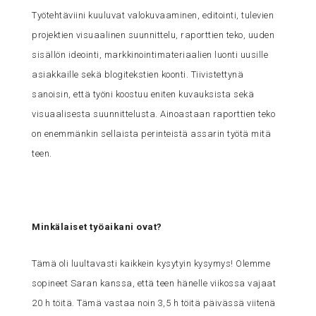
Työtehtäviini kuuluvat valokuvaaminen, editointi, tulevien
projektien visuaalinen suunnittelu, raporttien teko, uuden
sisällön ideointi, markkinointimateriaalien luonti uusille
asiakkaille sekä blogitekstien koonti. Tiivistettynä
sanoisin, että työni koostuu eniten kuvauksista sekä
visuaalisesta suunnittelusta. Ainoastaan raporttien teko
on enemmänkin sellaista perinteistä assarin työtä mitä
teen.
Minkälaiset työaikani ovat?
Tämä oli luultavasti kaikkein kysytyin kysymys! Olemme
sopineet Saran kanssa, että teen hänelle viikossa vajaat
20 h töitä. Tämä vastaa noin 3,5 h töitä päivässä viitenä