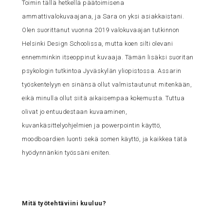
Toimin tällä hetkellä päätoimisena
ammattivalokuvaajana, ja Sara on yksi asiakkaistani.
Olen suorittanut vuonna 2019 valokuvaajan tutkinnon
Helsinki Design Schoolissa, mutta koen silti olevani
ennemminkin itseoppinut kuvaaja. Tämän lisäksi suoritan
psykologin tutkintoa Jyväskylän yliopistossa. Assarin
työskentelyyn en sinänsä ollut valmistautunut mitenkään,
eikä minulla ollut siitä aikaisempaa kokemusta. Tuttua
olivat jo entuudestaan kuvaaminen,
kuvankäsittelyohjelmien ja powerpointin käyttö,
moodboardien luonti sekä somen käyttö, ja kaikkea tätä
hyödynnänkin työssäni eniten.
Mitä työtehtäviini kuuluu?